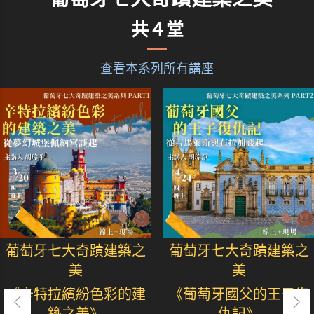
共４堂
查看本系列所有講座
葡萄牙七大奇蹟建築之
葡萄牙七大奇蹟建築之
美
美
《辛特拉繽紛色彩的建
《葡萄牙國父的王子復