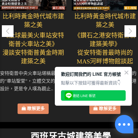
比利時黃金時代城市建
比利時黃金時代城市建
築之美
築之美
《全球最美火車站安特
《鑽石之港安特衛普新
衛普火車站之美》
建築美學》
漫談安特衛普黃金時期
從安特衛普最時尚的
建築之美
MAS河畔博物館談起
歡迎訂閱我們的 LINE 官方帳號
安特衛普中央火車站堪稱最美麗
體驗安特衛普當地人週日喜愛的
的”車站聖堂”，立體交叉的月台
美學生活，一起來探索鑽石之港
點擊以下按鈕可獲得最新資訊👇
設計，更是令人嘆為觀止..
的美學秘密基地.....
連結 LINE 帳號
瞭解更多
瞭解更多
西班牙古城建築美學