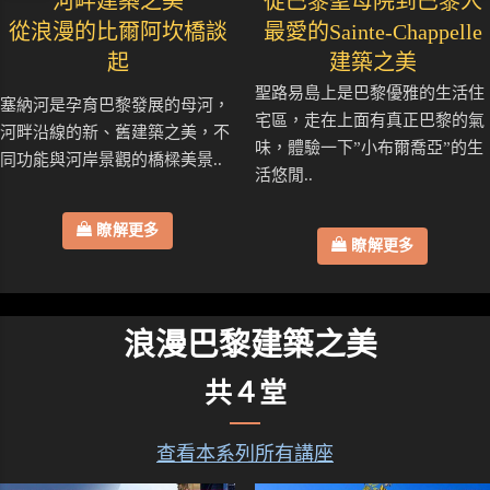
河畔建築之美
從巴黎聖母院到巴黎人
從浪漫的比爾阿坎橋談
最愛的Sainte-Chappelle
起
建築之美
聖路易島上是巴黎優雅的生活住
塞納河是孕育巴黎發展的母河，
宅區，走在上面有真正巴黎的氣
河畔沿線的新、舊建築之美，不
味，體驗一下”小布爾喬亞”的生
同功能與河岸景觀的橋樑美景..
活悠閒..
瞭解更多
瞭解更多
浪漫巴黎建築之美
共４堂
查看本系列所有講座