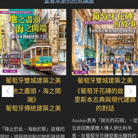
查看本系列所有講座
葡萄牙雙城建築之美
葡萄牙雙城建築之美
《地之盡頭，海之開
《葡萄牙花磚的故事》
端》
里斯本古典與現代建築
葡萄牙傳統建築之美
的對話
Azulejo意為「拋光的石頭」，從
北非回教摩爾人傳入伊比利半
「陸止於此、海始於斯」這樣的
島，在葡萄牙花磚發展出獨特的
詩句，這段詩句貼切地形容這個