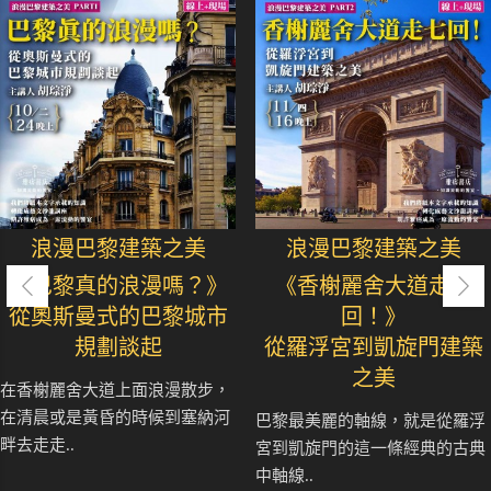
浪漫巴黎建築之美
浪漫巴黎建築之美
《巴黎真的浪漫嗎？》
《香榭麗舍大道走七
從奧斯曼式的巴黎城市
回！》
規劃談起
從羅浮宮到凱旋門建築
之美
在香榭麗舍大道上面浪漫散步，
在清晨或是黃昏的時候到塞納河
巴黎最美麗的軸線，就是從羅浮
畔去走走..
宮到凱旋門的這一條經典的古典
中軸線..