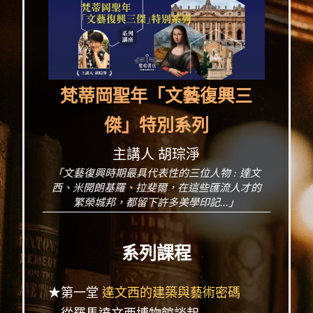
梵蒂岡聖年「文藝復興三
傑」特別系列
主講人 胡琮淨
「文藝復興時期最具代表性的三位人物 : 達文
西、米開朗基羅、拉斐爾，在這些匯流人才的
繁榮城邦，都留下許多美學印記...」
系列課程
★第一堂
達文西的建築與藝術密碼