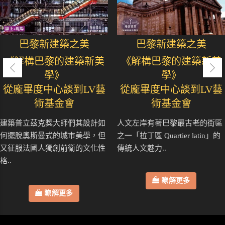
巴黎新建築之美
巴黎新建築之美
《解構巴黎的建築新美
《解構巴黎的建築新美
學》
學》
從龐畢度中心談到LV藝
從龐畢度中心談到LV藝
術基金會
術基金會
建築普立茲克獎大師們其設計如
人文左岸有著巴黎最古老的街區
何擺脫奧斯曼式的城市美學，但
之一「拉丁區 Quartier latin」的
又征服法國人獨創前衛的文化性
傳統人文魅力..
格..
瞭解更多
瞭解更多