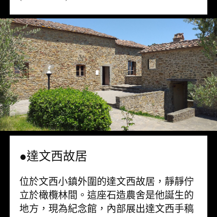
●達文西故居
位於文西小鎮外圍的達文西故居，靜靜佇
立於橄欖林間。這座石造農舍是他誕生的
地方，現為紀念館，內部展出達文西手稿