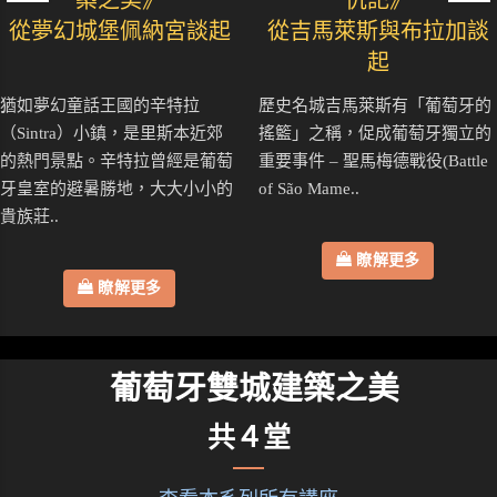
築之美》
仇記》
從夢幻城堡佩納宮談起
從吉馬萊斯與布拉加談
起
猶如夢幻童話王國的辛特拉
歷史名城吉馬萊斯有「葡萄牙的
（Sintra）小鎮，是里斯本近郊
搖籃」之稱，促成葡萄牙獨立的
的熱門景點。辛特拉曾經是葡萄
重要事件 – 聖馬梅德戰役(Battle
牙皇室的避暑勝地，大大小小的
of São Mame..
貴族莊..
瞭解更多
瞭解更多
葡萄牙雙城建築之美
共４堂