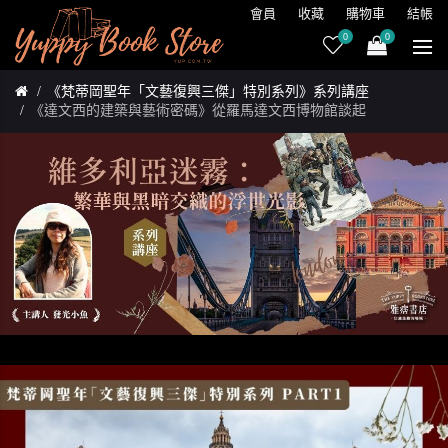
會員
收藏
購物車
結帳
0
0
《梵蒂岡聖年「文藝復興三傑」特別系列》系列講座
《達文西的建築與藝術密碼》從羅馬達文西博物館談起