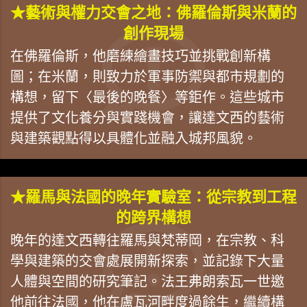
★藝術與權力交會之地：佛羅倫斯與米蘭的
創作現場
在佛羅倫斯，他磨練繪畫技巧並挑戰創新構
圖；在米蘭，則致力於軍事防禦與都市規劃的
構想，留下〈最後的晚餐〉等鉅作。這些城市
提供了文化養分與實踐機會，讓達文西的藝術
與建築觀點得以具體化並融入城邦風貌。
★羅馬與法國的晚年實驗室：從宗教到工程
的跨界構想
晚年的達文西轉往羅馬與梵蒂岡，在宗教、科
學與建築的交會處展開新探索，並記錄下大量
人體與空間的研究筆記。法王弗朗索瓦一世邀
他前往法國，他在盧瓦河畔度過餘生，繼續構