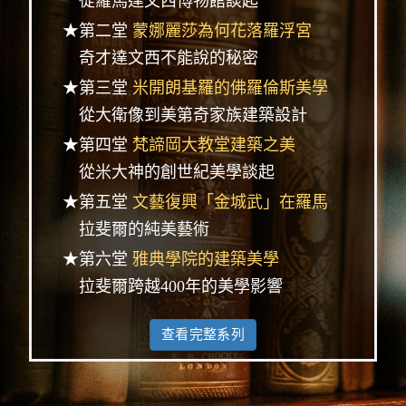
從羅馬達文西博物館談起
★第二堂
蒙娜麗莎為何花落羅浮宮
奇才達文西不能說的秘密
★第三堂
米開朗基羅的佛羅倫斯美學
從大衛像到美第奇家族建築設計
★第四堂
梵諦岡大教堂建築之美
從米大神的創世紀美學談起
★第五堂
文藝復興「金城武」在羅馬
拉斐爾的純美藝術
★第六堂
雅典學院的建築美學
拉斐爾跨越400年的美學影響
查看完整系列