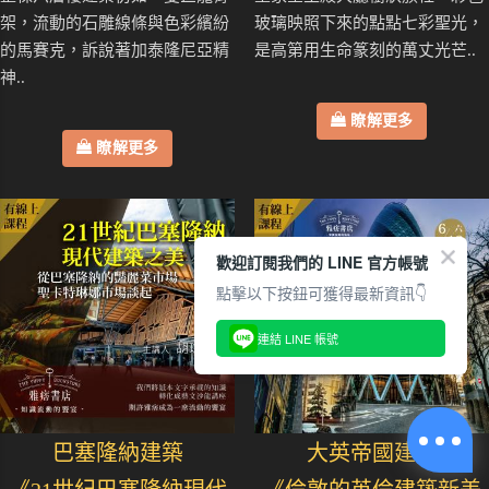
架，流動的石雕線條與色彩繽紛
玻璃映照下來的點點七彩聖光，
的馬賽克，訴說著加泰隆尼亞精
是高第用生命篆刻的萬丈光芒..
神..
瞭解更多
瞭解更多
歡迎訂閱我們的 LINE 官方帳號
點擊以下按鈕可獲得最新資訊👇
連結 LINE 帳號
巴塞隆納建築
大英帝國建築