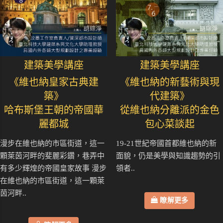
建築美學講座
建築美學講座
《維也納皇家古典建
《維也納的新藝術與現
築》
代建築》
哈布斯堡王朝的帝國華
從維也納分離派的金色
麗都城
包心菜談起
漫步在維也納的市區街道，這一
19-21世紀帝國首都維也納的新
顆萊茵河畔的斐麗彩鑽，巷弄中
面貌，仍是美學與知識趨勢的引
有多少輝煌的帝國皇家故事 漫步
領者..
在維也納的市區街道，這一顆萊
茵河畔..
瞭解更多