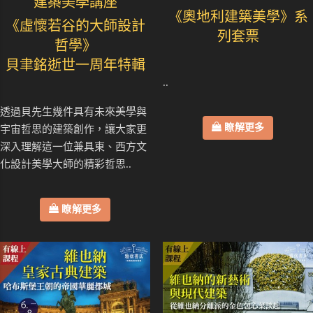
建築美學講座
《奧地利建築美學》系
《虛懷若谷的大師設計
列套票
哲學》
貝聿銘逝世一周年特輯
..
透過貝先生幾件具有未來美學與
瞭解更多
宇宙哲思的建築創作，讓大家更
深入理解這一位兼具東、西方文
化設計美學大師的精彩哲思..
瞭解更多