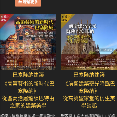
瞭解更多
巴塞隆納建築
巴塞隆納建築
《高第藝術的新時代巴
《前衛建築聖光降臨巴
塞隆納》
塞隆納》
從聖喬治屠龍談巴特由
從高第聖家堂的仿生美
之家的建築美學
學談起
整棟六層樓建築彷如一隻巨龍骨
聖家堂主殿大廳樹狀簇柱，彩色