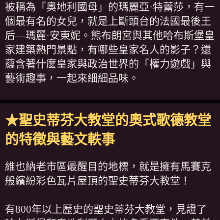
被稱為「奧地利國母」的瑪麗亞·特蕾莎，有一
個最有名的女兒，就是上斷頭台的法國最後王
后—瑪麗·安東妮。熊布朗宮與其他哈布斯堡皇
家建築熱門景點，有哪些皇家名人的影子？還
蘊含著什麼皇家與政治世界的「權力遊戲」與
藝術趣事，一起來細細品味。
★聖史蒂芬大教堂的奧式歌德教堂
的特徵與藝文軼事
維也納老市區最醒目的地標，就是擁有馬賽克
般繽紛彩色瓦片屋頂的聖史蒂芬大教堂！
有800年以上歷史的聖史蒂芬大教堂，見證了