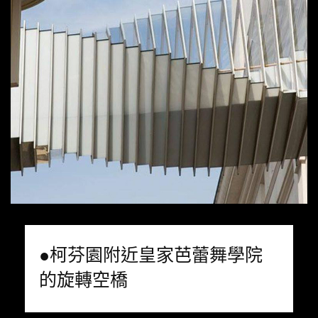
●柯芬園附近皇家芭蕾舞學院
的旋轉空橋