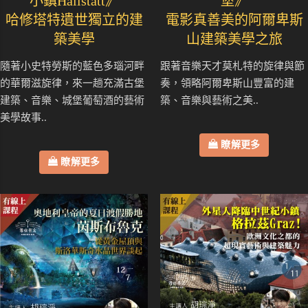
小鎮Hallstatt》
堡》
哈修塔特遺世獨立的建
電影真善美的阿爾卑斯
築美學
山建築美學之旅
隨著小史特勞斯的藍色多瑙河畔
跟著音樂天才莫札特的旋律與節
的華爾滋旋律，來一趟充滿古堡
奏，領略阿爾卑斯山豐富的建
建築、音樂、城堡葡萄酒的藝術
築、音樂與藝術之美..
美學故事..
瞭解更多
瞭解更多