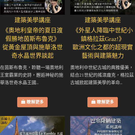
建築美學講座
建築美學講座
《奧地利皇帝的夏日渡
《外星人降臨中世紀小
假勝地茵斯布魯克》
鎮格拉茲Graz!》
從黃金屋頂與施華洛世
歐洲文化之都的超現實
奇水晶世界談起
藝術與建築魅力
在茵斯布魯克，聆聽一場奧地利
奧地利中世紀古城的典雅優美，
王室霸業的史詩，邂逅神秘的施
結合21世紀的搖滾龐克，格拉茲
華洛世奇水晶王國..
古城掀起建築美學的革命..
瞭解更多
瞭解更多