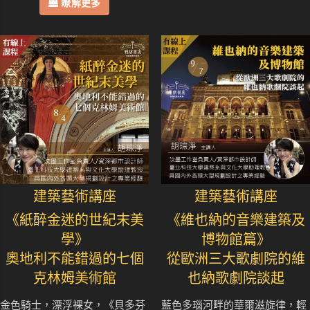
瞭解更多
建築藝術講座
建築藝術講座
《紙醉金迷的世紀末美
《維也納的音樂建築及
學》
博物館篇》
奧地利不能錯過的七個
從歐洲三大歌劇院的維
克林姆美術館
也納歌劇院談起
金色騎士，漂浮裸女，《貝多芬
藍色多瑙河畔的華爾滋旋律，輕