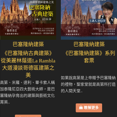
巴塞隆納建築
巴塞隆納建築
《巴塞隆納古典建築》
《巴塞隆納建築》系列
從美麗林蔭道La Rambla
套票
大道漫談哥德區建築之
美
如果說高第是上帝贈予巴塞隆納
高第、米羅、達利、畢卡索人稱
的禮物，聖家堂就是高第所打造
加泰隆尼亞四大藝術大師，是巴
的人間天堂..
塞隆納孕育出的建築與藝術文化
菁英..
瞭解更多