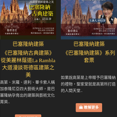
巴塞隆納建築
巴塞隆納建築
《巴塞隆納古典建築》
《巴塞隆納建築》系列
從美麗林蔭道La Rambla
套票
大道漫談哥德區建築之
美
如果說高第是上帝贈予巴塞隆納
高第、米羅、達利、畢卡索人稱
的禮物，聖家堂就是高第所打造
加泰隆尼亞四大藝術大師，是巴
的人間天堂..
塞隆納孕育出的建築與藝術文化
菁英..
瞭解更多