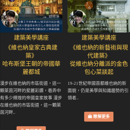
建築美學講座
建築美學講座
《維也納皇家古典建
《維也納的新藝術與現
築》
代建築》
哈布斯堡王朝的帝國華
從維也納分離派的金色
麗都城
包心菜談起
漫步在維也納的市區街道，這一
19-21世紀帝國首都維也納的新
顆萊茵河畔的斐麗彩鑽，巷弄中
面貌，仍是美學與知識趨勢的引
有多少輝煌的帝國皇家故事 漫步
領者..
在維也納的市區街道，這一顆萊
茵河畔..
瞭解更多