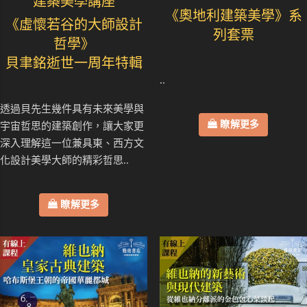
建築美學講座
《奧地利建築美學》系
《虛懷若谷的大師設計
列套票
哲學》
貝聿銘逝世一周年特輯
..
透過貝先生幾件具有未來美學與
瞭解更多
宇宙哲思的建築創作，讓大家更
深入理解這一位兼具東、西方文
化設計美學大師的精彩哲思..
瞭解更多