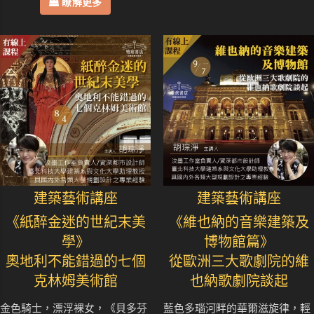
瞭解更多
建築藝術講座
建築藝術講座
《紙醉金迷的世紀末美
《維也納的音樂建築及
學》
博物館篇》
奧地利不能錯過的七個
從歐洲三大歌劇院的維
克林姆美術館
也納歌劇院談起
金色騎士，漂浮裸女，《貝多芬
藍色多瑙河畔的華爾滋旋律，輕