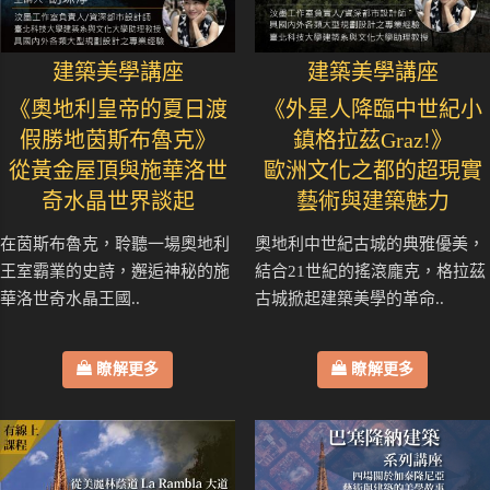
建築美學講座
建築美學講座
《奧地利皇帝的夏日渡
《外星人降臨中世紀小
假勝地茵斯布魯克》
鎮格拉茲Graz!》
從黃金屋頂與施華洛世
歐洲文化之都的超現實
奇水晶世界談起
藝術與建築魅力
在茵斯布魯克，聆聽一場奧地利
奧地利中世紀古城的典雅優美，
王室霸業的史詩，邂逅神秘的施
結合21世紀的搖滾龐克，格拉茲
華洛世奇水晶王國..
古城掀起建築美學的革命..
瞭解更多
瞭解更多