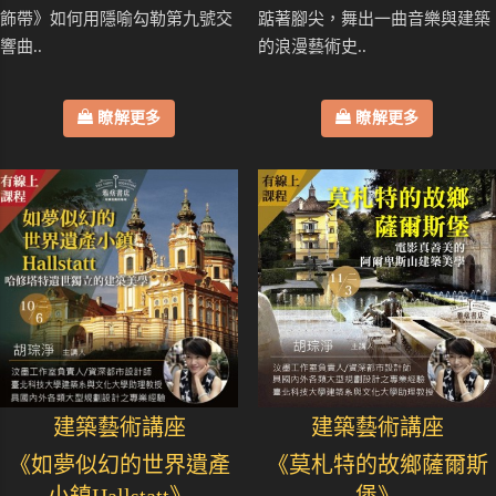
飾帶》如何用隱喻勾勒第九號交
踮著腳尖，舞出一曲音樂與建築
響曲..
的浪漫藝術史..
瞭解更多
瞭解更多
建築藝術講座
建築藝術講座
《如夢似幻的世界遺產
《莫札特的故鄉薩爾斯
小鎮Hallstatt》
堡》