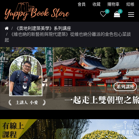
會員
收藏
購物車
結帳
0
0
《奧地利建築美學》系列講座
《維也納的新藝術與現代建築》從維也納分離派的金色包心菜談
起