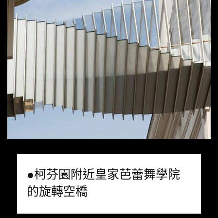
●柯芬園附近皇家芭蕾舞學院
的旋轉空橋