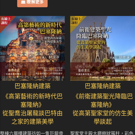
瞭解更多
巴塞隆納建築
巴塞隆納建築
《高第藝術的新時代巴
《前衛建築聖光降臨巴
塞隆納》
塞隆納》
從聖喬治屠龍談巴特由
從高第聖家堂的仿生美
之家的建築美學
學談起
整棟六層樓建築彷如一隻巨龍骨
聖家堂主殿大廳樹狀簇柱，彩色