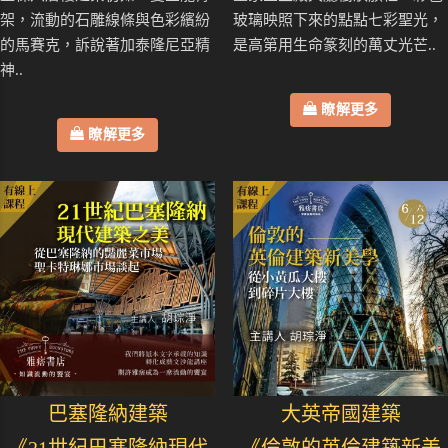
架，流動的石雕線條與色彩繽紛
玻璃映照下來的點點七彩聖光，
的馬賽克，訴說著加泰隆尼亞精
是高第用生命篆刻的萬丈光芒..
神..
瞭解更多
瞭解更多
巴塞隆納建築
大英帝國建築
《21世紀巴塞隆納現代
《倫敦的英倫建築新美