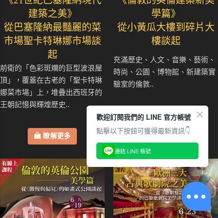
建築之美》
學篇》
從巴塞隆納最豔麗的菜
從小黃瓜大樓到碎片大
市場聖卡特琳娜市場談
樓談起
起
充滿歷史、人文、音樂、藝術、
前衛的「色彩斑斕的巨型波浪屋
時尚、公園、博物館、新建築實
頂」，覆蓋在古老的「聖卡特琳
驗室的倫敦..
娜菜市場」上，堆疊出西班牙的
王朝記憶與輝煌歷史..
瞭解更多
歡迎訂閱我們的 LINE 官方帳號
點擊以下按鈕可獲得最新資訊👇
瞭解更多
連結 LINE 帳號