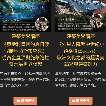
建築美學講座
建築美學講座
《奧地利皇帝的夏日渡
《外星人降臨中世紀小
假勝地茵斯布魯克》
鎮格拉茲Graz!》
從黃金屋頂與施華洛世
歐洲文化之都的超現實
奇水晶世界談起
藝術與建築魅力
在茵斯布魯克，聆聽一場奧地利
奧地利中世紀古城的典雅優美，
王室霸業的史詩，邂逅神秘的施
結合21世紀的搖滾龐克，格拉茲
華洛世奇水晶王國..
古城掀起建築美學的革命..
瞭解更多
瞭解更多