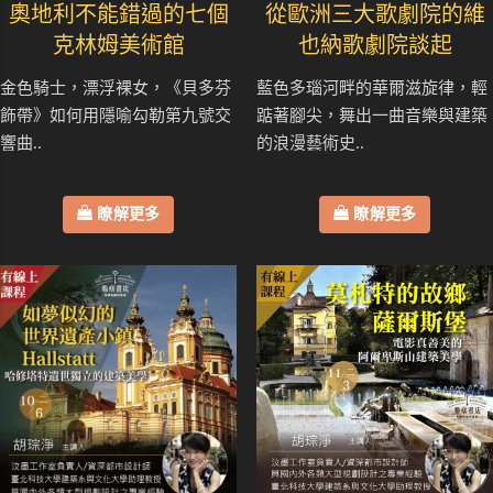
奧地利不能錯過的七個
從歐洲三大歌劇院的維
克林姆美術館
也納歌劇院談起
金色騎士，漂浮裸女，《貝多芬
藍色多瑙河畔的華爾滋旋律，輕
飾帶》如何用隱喻勾勒第九號交
踮著腳尖，舞出一曲音樂與建築
響曲..
的浪漫藝術史..
瞭解更多
瞭解更多