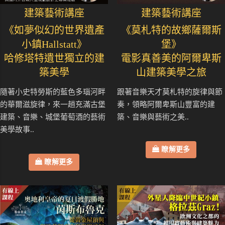
建築藝術講座
建築藝術講座
《如夢似幻的世界遺產
《莫札特的故鄉薩爾斯
小鎮Hallstatt》
堡》
哈修塔特遺世獨立的建
電影真善美的阿爾卑斯
築美學
山建築美學之旅
隨著小史特勞斯的藍色多瑙河畔
跟著音樂天才莫札特的旋律與節
的華爾滋旋律，來一趟充滿古堡
奏，領略阿爾卑斯山豐富的建
建築、音樂、城堡葡萄酒的藝術
築、音樂與藝術之美..
美學故事..
瞭解更多
瞭解更多