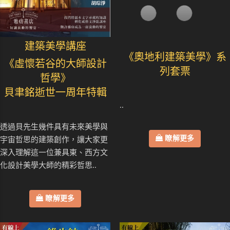
建築美學講座
《奧地利建築美學》系
《虛懷若谷的大師設計
列套票
哲學》
貝聿銘逝世一周年特輯
..
透過貝先生幾件具有未來美學與
瞭解更多
宇宙哲思的建築創作，讓大家更
深入理解這一位兼具東、西方文
化設計美學大師的精彩哲思..
瞭解更多