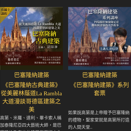
巴塞隆納建築
巴塞隆納建築
《巴塞隆納古典建築》
《巴塞隆納建築》系列
從美麗林蔭道La Rambla
套票
大道漫談哥德區建築之
美
如果說高第是上帝贈予巴塞隆納
高第、米羅、達利、畢卡索人稱
的禮物，聖家堂就是高第所打造
加泰隆尼亞四大藝術大師，是巴
的人間天堂..