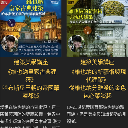
建築美學講座
建築美學講座
《維也納皇家古典建
《維也納的新藝術與現
築》
代建築》
哈布斯堡王朝的帝國華
從維也納分離派的金色
麗都城
包心菜談起
漫步在維也納的市區街道，這一
19-21世紀帝國首都維也納的新
顆萊茵河畔的斐麗彩鑽，巷弄中
面貌，仍是美學與知識趨勢的引
有多少輝煌的帝國皇家故事 漫步
領者..