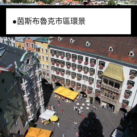
●茵斯布魯克市區環景