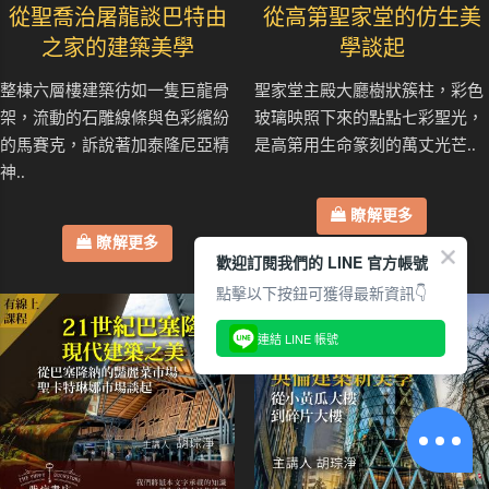
從聖喬治屠龍談巴特由
從高第聖家堂的仿生美
之家的建築美學
學談起
整棟六層樓建築彷如一隻巨龍骨
聖家堂主殿大廳樹狀簇柱，彩色
架，流動的石雕線條與色彩繽紛
玻璃映照下來的點點七彩聖光，
的馬賽克，訴說著加泰隆尼亞精
是高第用生命篆刻的萬丈光芒..
神..
瞭解更多
瞭解更多
歡迎訂閱我們的 LINE 官方帳號
點擊以下按鈕可獲得最新資訊👇
連結 LINE 帳號