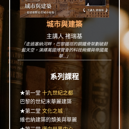
城市與建築
主講人 褚瑞基
「走過塞納河畔，巴黎鐵塔的鋼鐵骨架劃破蔚
藍天空，演繹萬國博覽會的科技絢爛與帝國風
華...」
系列課程
★第一堂
十九世紀之都
巴黎的世紀末華麗建築
★第二堂
文化之城
維也納建築的頹美與華麗