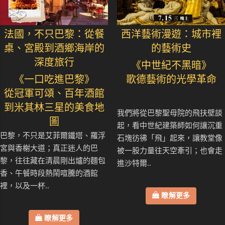
法國，不只巴黎：從餐
西洋藝術漫遊：城市裡
桌、宮殿到酒鄉海岸的
的藝術史
深度旅行
《中世紀不黑暗》
《一口吃進巴黎》
歌德藝術的光學革命
從冠軍可頌、百年酒館
到米其林三星的美食地
我們將從巴黎聖母院的飛扶壁談
圖
起，看中世紀建築師如何讓沉重
巴黎，不只是艾菲爾鐵塔、羅浮
石塊彷彿「飛」起來，讓教堂像
宮與香榭大道；真正迷人的巴
被一股力量往天空牽引；也會走
黎，往往藏在清晨剛出爐的麵包
進沙特爾..
香、午餐時段熱鬧喧騰的酒館
裡，以及一杯..
瞭解更多
瞭解更多