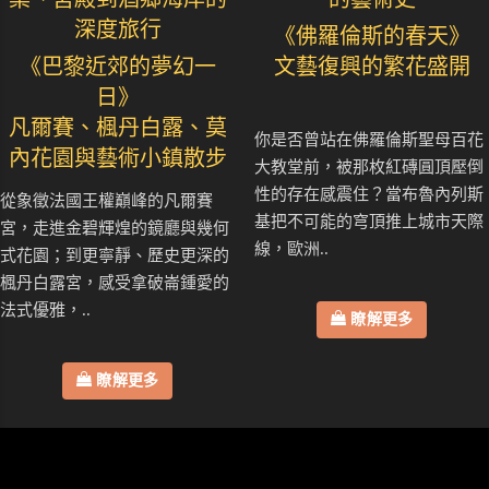
深度旅行
《佛羅倫斯的春天》
《巴黎近郊的夢幻一
文藝復興的繁花盛開
日》
凡爾賽、楓丹白露、莫
你是否曾站在佛羅倫斯聖母百花
內花園與藝術小鎮散步
大教堂前，被那枚紅磚圓頂壓倒
性的存在感震住？當布魯內列斯
從象徵法國王權巔峰的凡爾賽
基把不可能的穹頂推上城市天際
宮，走進金碧輝煌的鏡廳與幾何
線，歐洲..
式花園；到更寧靜、歷史更深的
楓丹白露宮，感受拿破崙鍾愛的
法式優雅，..
瞭解更多
瞭解更多