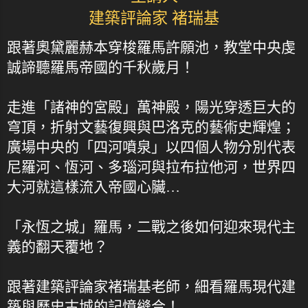
建築評論家 褚瑞基
跟著奧黛麗赫本穿梭羅馬許願池，教堂中央虔
誠諦聽羅馬帝國的千秋歲月！
走進「諸神的宮殿」萬神殿，陽光穿透巨大的
穹頂，折射文藝復興與巴洛克的藝術史輝煌；
廣場中央的「四河噴泉」以四個人物分別代表
尼羅河、恆河、多瑙河與拉布拉他河，世界四
大河就這樣流入帝國心臟…
「永恆之城」羅馬，二戰之後如何迎來現代主
義的翻天覆地？
跟著建築評論家褚瑞基老師，細看羅馬現代建
築與歷史古城的記憶縫合！