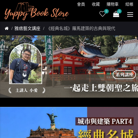
會員
收藏
購物車
結帳
0
0
雅痞藝文講座
《經典名城》羅馬建築的古典與現代