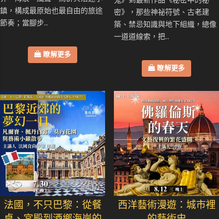
鬼》到最新作品《秘密中的秘
鎮，構成最原始也最自由的旅途
密》，那些神祕符號、古老建
節奏；當腳步..
築、禁忌知識與地下組織，總像
一道道線索，把..
瞭解更多
瞭解更多
法國，不只巴黎：從餐
西洋藝術漫遊：城市裡
桌、宮殿到酒鄉海岸的
的藝術史