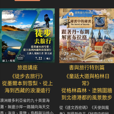
旅遊講座
書與旅行特別篇
《徒步去旅行》
《童話大道與柏林日
從墨爾本到雪梨、從上
常》
海到西藏的浪漫遠行
從格林森林、塗鴉圍牆
到北德港都的風景散步
澳洲維多利亞省的九十英里海
灘，無邊沙岸一路鋪向海天交
從《達文西密碼》《天使與魔
界，海浪、風聲、鳥群與沿途小