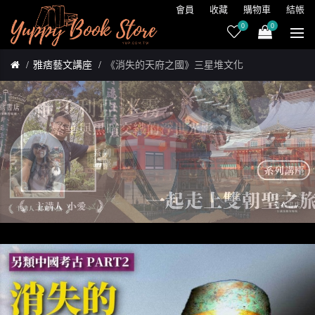
會員
收藏
購物車
結帳
0
0
雅痞藝文講座
《消失的天府之國》三星堆文化