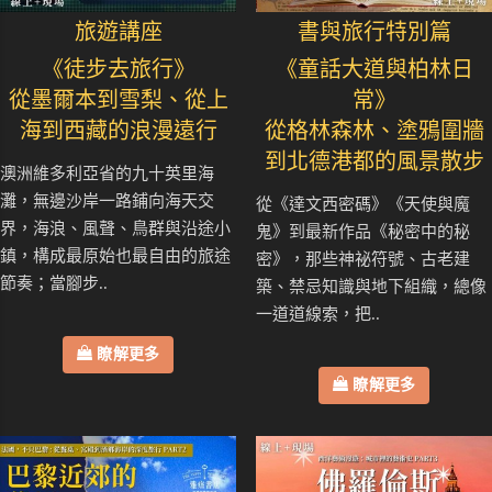
旅遊講座
書與旅行特別篇
《徒步去旅行》
《童話大道與柏林日
從墨爾本到雪梨、從上
常》
海到西藏的浪漫遠行
從格林森林、塗鴉圍牆
到北德港都的風景散步
澳洲維多利亞省的九十英里海
灘，無邊沙岸一路鋪向海天交
從《達文西密碼》《天使與魔
界，海浪、風聲、鳥群與沿途小
鬼》到最新作品《秘密中的秘
鎮，構成最原始也最自由的旅途
密》，那些神祕符號、古老建
節奏；當腳步..
築、禁忌知識與地下組織，總像
一道道線索，把..
瞭解更多
瞭解更多