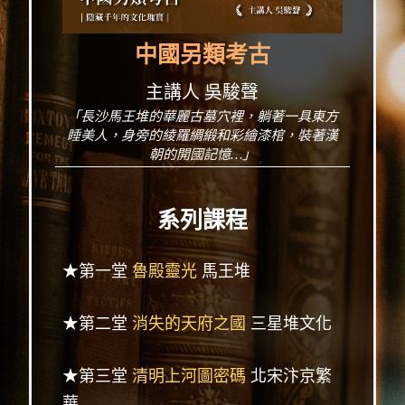
中國另類考古
主講人 吳駿聲
「長沙馬王堆的華麗古墓穴裡，躺著一具東方
睡美人，身旁的綾羅綢緞和彩繪漆棺，裝著漢
朝的開國記憶…」
系列課程
★第一堂
魯殿靈光
馬王堆
★第二堂
消失的天府之國
三星堆文化
★第三堂
清明上河圖密碼
北宋汴京繁
華