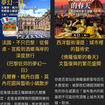
法國，不只巴黎：從餐
西洋藝術漫遊：城市裡
桌、宮殿到酒鄉海岸的
的藝術史
深度旅行
《佛羅倫斯的春天》
《巴黎近郊的夢幻一
文藝復興的繁花盛開
日》
凡爾賽、楓丹白露、莫
你是否曾站在佛羅倫斯聖母百花
內花園與藝術小鎮散步
大教堂前，被那枚紅磚圓頂壓倒
性的存在感震住？當布魯內列斯
從象徵法國王權巔峰的凡爾賽
基把不可能的穹頂推上城市天際
宮，走進金碧輝煌的鏡廳與幾何
線，歐洲..
式花園；到更寧靜、歷史更深的