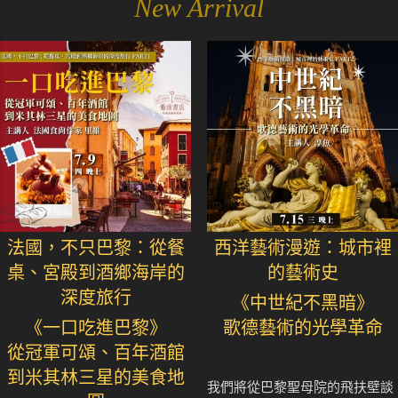
New Arrival
法國，不只巴黎：從餐
西洋藝術漫遊：城市裡
桌、宮殿到酒鄉海岸的
的藝術史
深度旅行
《中世紀不黑暗》
《一口吃進巴黎》
歌德藝術的光學革命
從冠軍可頌、百年酒館
到米其林三星的美食地
我們將從巴黎聖母院的飛扶壁談