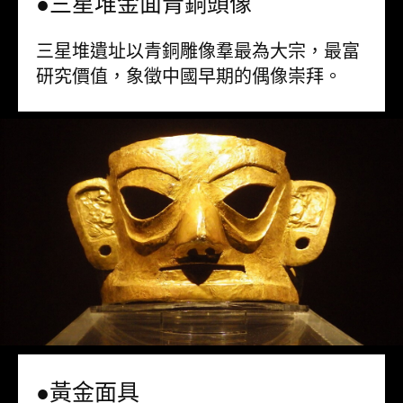
●三星堆金面青銅頭像
三星堆遺址以青銅雕像羣最為大宗，最富
研究價值，象徵中國早期的偶像崇拜。
●黃金面具