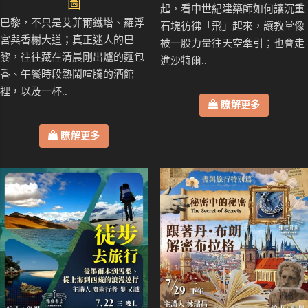
圖
起，看中世紀建築師如何讓沉重
巴黎，不只是艾菲爾鐵塔、羅浮
石塊彷彿「飛」起來，讓教堂像
宮與香榭大道；真正迷人的巴
被一股力量往天空牽引；也會走
黎，往往藏在清晨剛出爐的麵包
進沙特爾..
香、午餐時段熱鬧喧騰的酒館
裡，以及一杯..
瞭解更多
瞭解更多