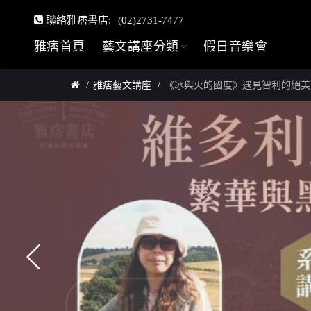
聯絡雅痞書店:
(02)2731-7477
雅痞首頁
藝文講座分類
假日音樂會
雅痞藝文講座
《冰與火的國度》遇見智利的絕美