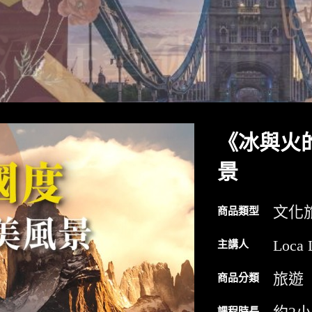
《冰與火
景
文化
商品類型
Loca 
主講人
旅遊
商品分類
課程時長