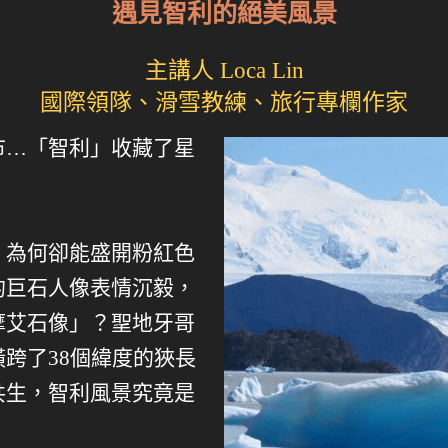
遇見智利的絕美風景
主講人 Loca Lin
國際領隊、滑雪教練、旅行專欄作家
市…「智利」收藏了星
，為何卻能盛開粉紅色
的巨石人像表情沉毅，
摩艾石像」？聖地牙哥
跨了38個緯度的狹長
共生，智利風景究竟是