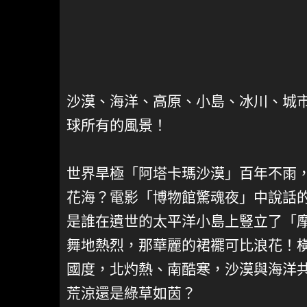
沙漠、海洋、高原、小島、冰川、城
球所有的風景！
世界旱極「阿塔卡瑪沙漠」百年不雨
花海？電影「博物館驚魂夜」中說話
是誰在遺世的太平洋小島上豎立了「
舞地熱烈，那華麗的裙襬可比浪花！橫
國度，北灼熱、南酷寒，沙漠與海洋
荒涼還是綠草如茵？