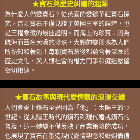
★寶石與歷史糾纏的起源
為什麼人們愛寶石？從英國的愛德華紅寶石探
究，這顆寶石不僅見證了英國王室的輝煌，也
是王權象徵的最佳證明。而海上的珍寶：因為
航海而聲名大噪的珍珠，大顆的變形珠為人們
所熟知和著迷！每顆寶石背後都蘊含著深厚的
歷史文化，與人類社會的權力鬥爭和癡迷慾望
密切相連。
★寶石故事與現代愛情觀的浪漫交織
人們會愛上鑽石全是因為「他」：太陽王的17
世紀。從太陽王時代的鑽石到現代婚戒鑽石的
普及，這一轉變不僅反映了商業策略的成功，
也展現了寶石在塑造現代愛情觀念和婚姻價值