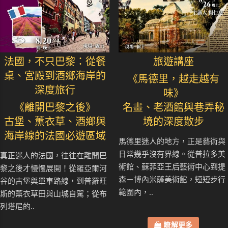
法國，不只巴黎：從餐
旅遊講座
桌、宮殿到酒鄉海岸的
《馬德里，越走越有
深度旅行
味》
《離開巴黎之後》
名畫、老酒館與巷弄秘
古堡、薰衣草、酒鄉與
境的深度散步
海岸線的法國必遊區域
馬德里迷人的地方，正是藝術與
日常幾乎沒有界線。從普拉多美
真正迷人的法國，往往在離開巴
術館、蘇菲亞王后藝術中心到提
黎之後才慢慢展開！從羅亞爾河
森－博內米薩美術館，短短步行
谷的古堡與單車路線，到普羅旺
範圍內，..
斯的薰衣草田與山城自駕；從布
列塔尼的..
瞭解更多