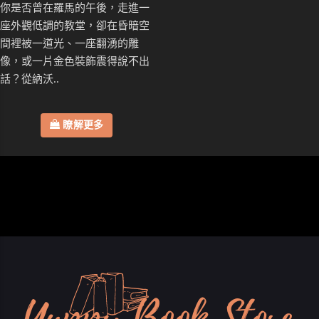
你是否曾在羅馬的午後，走進一
座外觀低調的教堂，卻在昏暗空
間裡被一道光、一座翻湧的雕
像，或一片金色裝飾震得說不出
話？從納沃..
瞭解更多