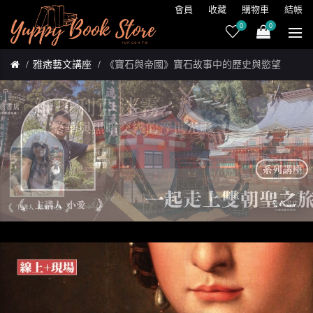
會員
收藏
購物車
結帳
0
0
雅痞藝文講座
《寶石與帝國》寶石故事中的歷史與慾望