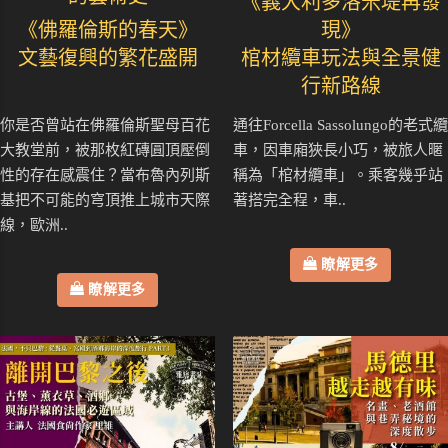
《義大利多洛米堤再發
《佛羅倫斯的春天》
現》
文藝復興的繁花盛開
棺材纜車玩法與全景健
行新路線
你是否曾站在佛羅倫斯聖母百花
通往Forcella Sassolungo的老式纜
大教堂前，被那枚紅磚圓頂壓倒
車，因車廂狹長小巧，被旅人暱
性的存在感震住？當布魯內列斯
稱為「棺材纜車」。乘客幾乎站
基把不可能的穹頂推上城市天際
著搭完全程，車..
線，歐洲..
瞭解更多
瞭解更多