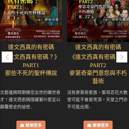
達文西真的有密碼
達文西真的有密碼
《達文西真有密碼？》
《達文西真有密碼？》
PART1
PART2
那些不死的聖杯傳說
麥第奇豪門恩怨與不朽
藝術
文藝復興時期橫空出世的曠世奇
沒有麥第奇家族，聖母百花大教
才！達文西密碼隱藏著什麼足以
堂可能不會是穹頂，天堂之門亦
顛覆歷史的祕密..
不可能出現..
瞭解更多
瞭解更多