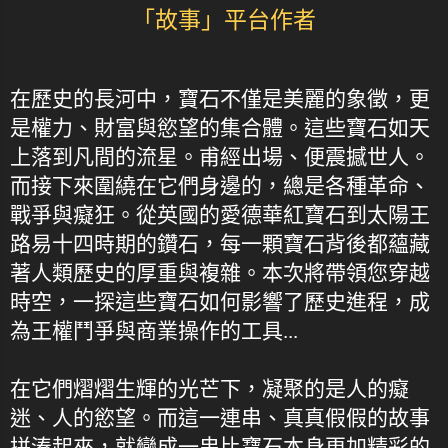
「故事」平台作者
在歷史的長河中，寶石不僅是美麗的象徵，更
是權力、財富與慾望的集合體。這些寶石如天
上落到凡間的流星。甫經出場、便震撼世人。
而接下來圍繞在它們身邊的，總是各種革命、
戰爭與癡狂。從英國的愛德華紅寶石到太陽王
路易十四時期的鑽石，每一顆寶石背後都蘊藏
著人類歷史的厚重與複雜。本次將帶領您穿越
時空，一探這些寶石如何影響了歷史進程，成
為王權鬥爭與商業操作的工具...
在它們熠熠生輝的光芒下，凝聚的是人的癡
迷、人的慾望。而這一連串、真真假假的故事
拼湊起來，就變成一串比寶石本身更加精彩的