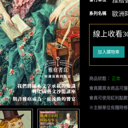
雅痞
歐洲
系列名稱
線上收看3
加入購物車
商品狀態：
正常
會員購買本商品可獲
會員可使用紅利點數
※主辦單位有隨時修