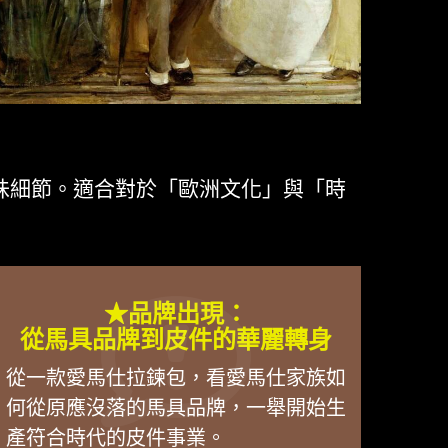
味細節。適合對於「歐洲文化」與「時
★品牌出現：
從馬具品牌到皮件的華麗轉身
從一款愛馬仕拉鍊包，看愛馬仕家族如
何從原應沒落的馬具品牌，一舉開始生
產符合時代的皮件事業。