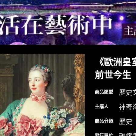
《歐洲皇
前世今生
歷史
商品類型
神奇
主講人
歷史
商品分類
發行單位