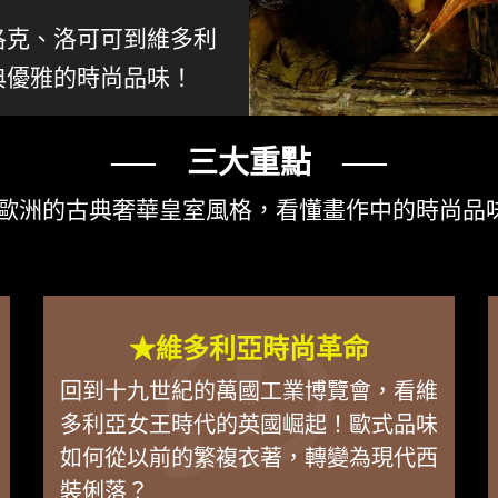
洛克、洛可可到維多利
典優雅的時尚品味！
── 三大重點 ──
歐洲的古典奢華皇室風格，看懂畫作中的時尚品
★維多利亞時尚革命
回到十九世紀的萬國工業博覽會，看維
多利亞女王時代的英國崛起！歐式品味
如何從以前的繁複衣著，轉變為現代西
裝俐落？