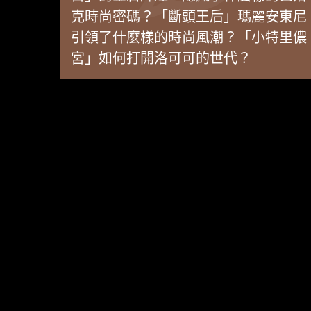
克時尚密碼？「斷頭王后」瑪麗安東尼
引領了什麼樣的時尚風潮？「小特里儂
宮」如何打開洛可可的世代？