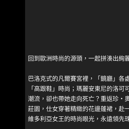
回到歐洲時尚的源頭，一起拼湊出絢麗
巴洛克式的凡爾賽宮裡，「鏡廳」各
「高跟鞋」時尚；瑪麗安東尼的洛可
潮流，卻也帶她走向死亡？重返珍・
莊園，仕女穿著精緻的花邊蓬裙，赴
維多利亞女王的時尚眼光，永遠領先