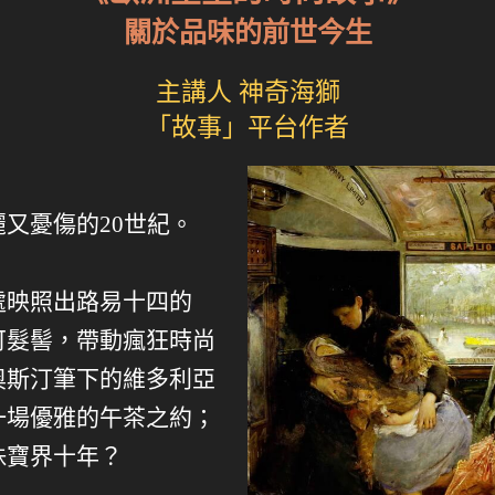
關於品味的前世今生
主講人 神奇海獅
「故事」平台作者
又憂傷的20世紀。
處映照出路易十四的
可髮髻，帶動瘋狂時尚
奧斯汀筆下的維多利亞
一場優雅的午茶之約；
珠寶界十年？