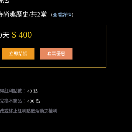
書店
時尚趣歷史/共2堂
（
查看詳情
）
$ 400
0天
立即結帳
套票優惠
得紅利點數：
40 點
兌換本商品：
400 點
改或終止紅利點數活動之權利