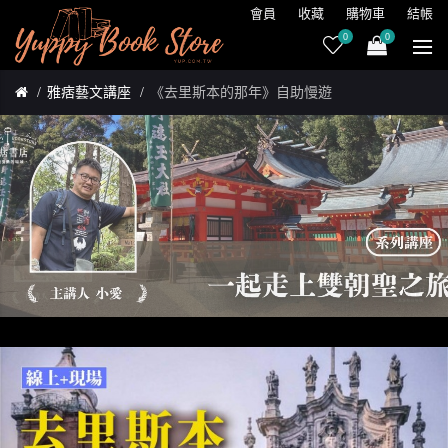
會員
收藏
購物車
結帳
0
0
雅痞藝文講座
《去里斯本的那年》自助慢遊