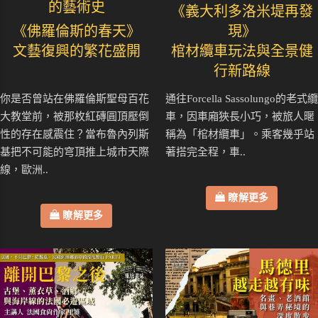
的藝術史
《義大利多洛米堤再發
《佛羅倫斯的春天》
現》
文藝復興的繁花盛開
棺材纜車玩法與全景健
行新路線
你是否曾站在佛羅倫斯聖母百花
通往Forcella Sassolungo的老式纜
大教堂前，被那枚紅磚圓頂壓倒
車，因車廂狹長小巧，被旅人暱
性的存在感震住？當布魯內列斯
稱為「棺材纜車」。乘客幾乎站
基把不可能的穹頂推上城市天際
著搭完全程，車..
線，歐洲..
瞭解更多
瞭解更多