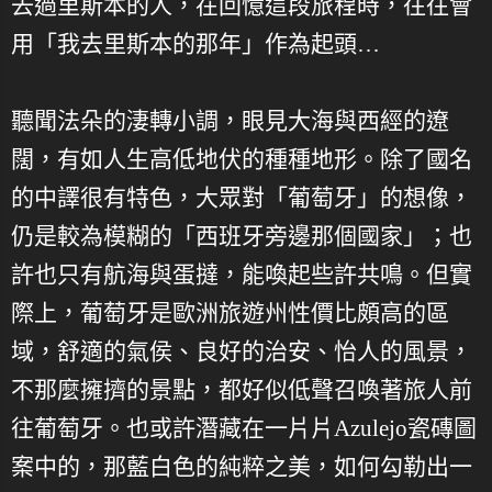
去過里斯本的人，在回憶這段旅程時，往往會
用「我去里斯本的那年」作為起頭…
聽聞法朵的淒轉小調，眼見大海與西經的遼
闊，有如人生高低地伏的種種地形。除了國名
的中譯很有特色，大眾對「葡萄牙」的想像，
仍是較為模糊的「西班牙旁邊那個國家」；也
許也只有航海與蛋撻，能喚起些許共鳴。但實
際上，葡萄牙是歐洲旅遊州性價比頗高的區
域，舒適的氣侯、良好的治安、怡人的風景，
不那麼擁擠的景點，都好似低聲召喚著旅人前
往葡萄牙。也或許潛藏在一片片Azulejo瓷磚圖
案中的，那藍白色的純粹之美，如何勾勒出一