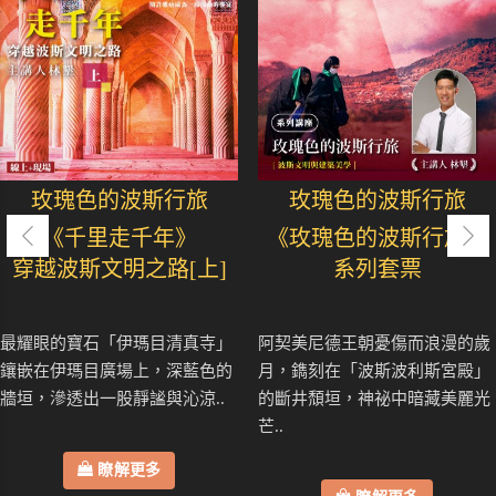
玫瑰色的波斯行旅
玫瑰色的波斯行旅
《千里走千年》
《玫瑰色的波斯行旅》
穿越波斯文明之路[上]
系列套票
最耀眼的寶石「伊瑪目清真寺」
阿契美尼德王朝憂傷而浪漫的歲
鑲嵌在伊瑪目廣場上，深藍色的
月，鐫刻在「波斯波利斯宮殿」
牆垣，滲透出一股靜謐與沁涼..
的斷井頹垣，神祕中暗藏美麗光
芒..
瞭解更多