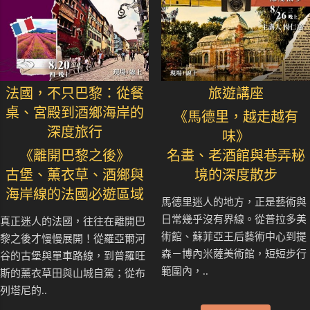
法國，不只巴黎：從餐
旅遊講座
桌、宮殿到酒鄉海岸的
《馬德里，越走越有
深度旅行
味》
《離開巴黎之後》
名畫、老酒館與巷弄秘
古堡、薰衣草、酒鄉與
境的深度散步
海岸線的法國必遊區域
馬德里迷人的地方，正是藝術與
日常幾乎沒有界線。從普拉多美
真正迷人的法國，往往在離開巴
術館、蘇菲亞王后藝術中心到提
黎之後才慢慢展開！從羅亞爾河
森－博內米薩美術館，短短步行
谷的古堡與單車路線，到普羅旺
範圍內，..
斯的薰衣草田與山城自駕；從布
列塔尼的..