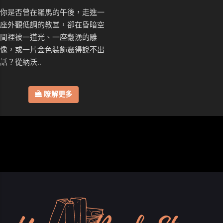
你是否曾在羅馬的午後，走進一
座外觀低調的教堂，卻在昏暗空
間裡被一道光、一座翻湧的雕
像，或一片金色裝飾震得說不出
話？從納沃..
瞭解更多