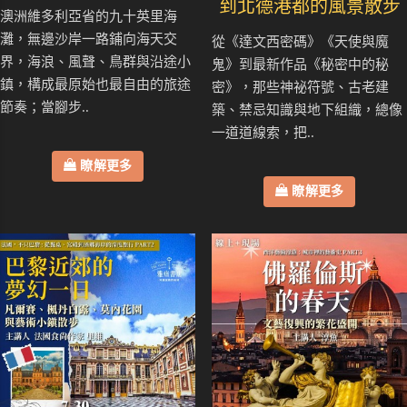
到北德港都的風景散步
澳洲維多利亞省的九十英里海
灘，無邊沙岸一路鋪向海天交
從《達文西密碼》《天使與魔
界，海浪、風聲、鳥群與沿途小
鬼》到最新作品《秘密中的秘
鎮，構成最原始也最自由的旅途
密》，那些神祕符號、古老建
節奏；當腳步..
築、禁忌知識與地下組織，總像
一道道線索，把..
瞭解更多
瞭解更多