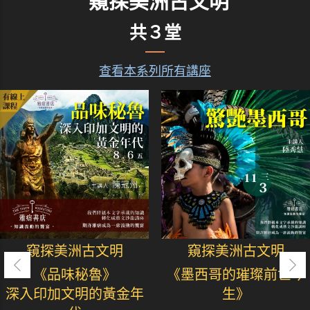
窺探美洲古文明
共３堂
查看本系列所有講座
窺探美洲古文明
窺探美洲古文明
《品味秘魯》
《墨西哥的璀璨前世今
深入印加文明的黃金年
生》