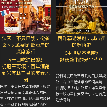
法國，不只巴黎：從餐
西洋藝術漫遊：城市裡
桌、宮殿到酒鄉海岸的
的藝術史
深度旅行
《中世紀不黑暗》
《一口吃進巴黎》
歌德藝術的光學革命
從冠軍可頌、百年酒館
到米其林三星的美食地
我們將從巴黎聖母院的飛扶壁談
圖
起，看中世紀建築師如何讓沉重
巴黎，不只是艾菲爾鐵塔、羅浮
石塊彷彿「飛」起來，讓教堂像
宮與香榭大道；真正迷人的巴
被一股力量往天空牽引；也會走
黎，往往藏在清晨剛出爐的麵包
進沙特爾..
香、午餐時段熱鬧喧騰的酒館