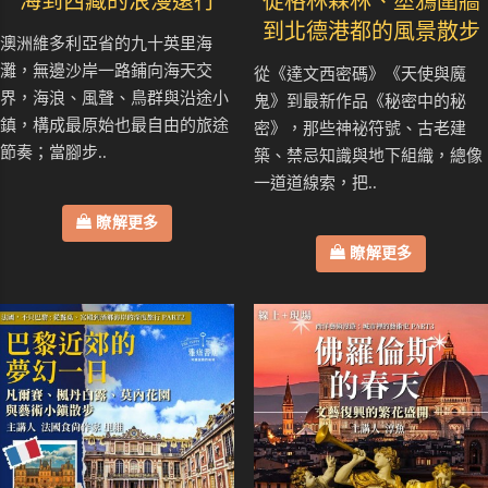
海到西藏的浪漫遠行
從格林森林、塗鴉圍牆
到北德港都的風景散步
澳洲維多利亞省的九十英里海
灘，無邊沙岸一路鋪向海天交
從《達文西密碼》《天使與魔
界，海浪、風聲、鳥群與沿途小
鬼》到最新作品《秘密中的秘
鎮，構成最原始也最自由的旅途
密》，那些神祕符號、古老建
節奏；當腳步..
築、禁忌知識與地下組織，總像
一道道線索，把..
瞭解更多
瞭解更多