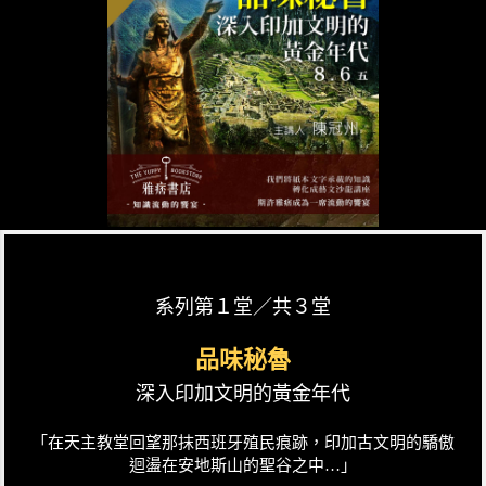
系列第１堂／共３堂
品味秘魯
深入印加文明的黃金年代
「在天主教堂回望那抹西班牙殖民痕跡，印加古文明的驕傲
迴盪在安地斯山的聖谷之中…」