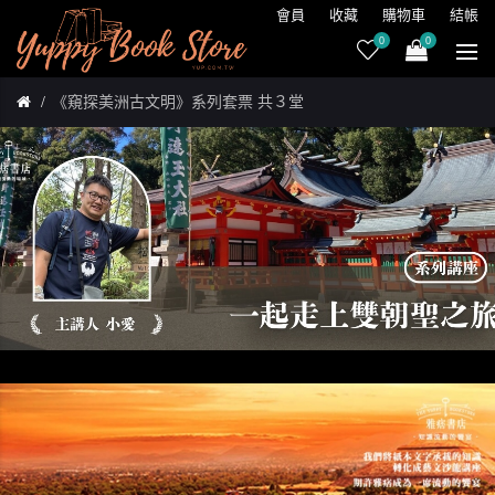
會員
收藏
購物車
結帳
0
0
《窺探美洲古文明》系列套票 共３堂