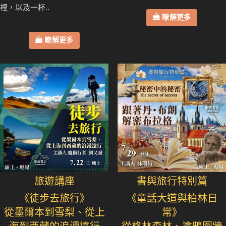
裡，以及一杯..
瞭解更多
瞭解更多
旅遊講座
書與旅行特別篇
《徒步去旅行》
《童話大道與柏林日
從墨爾本到雪梨、從上
常》