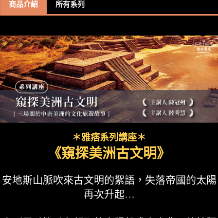
商品介紹
所有系列
＊雅痞系列講座＊
《窺探美洲古文明》
安地斯山脈吹來古文明的絮語，失落帝國的太陽
再次升起…