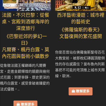
法國，不只巴黎：從餐
西洋藝術漫遊：城市裡
桌、宮殿到酒鄉海岸的
的藝術史
深度旅行
《佛羅倫斯的春天》
《巴黎近郊的夢幻一
文藝復興的繁花盛開
日》
凡爾賽、楓丹白露、莫
你是否曾站在佛羅倫斯聖母百花
內花園與藝術小鎮散步
大教堂前，被那枚紅磚圓頂壓倒
性的存在感震住？當布魯內列斯
從象徵法國王權巔峰的凡爾賽
基把不可能的穹頂推上城市天際
宮，走進金碧輝煌的鏡廳與幾何
線，歐洲..
式花園；到更寧靜、歷史更深的
楓丹白露宮，感受拿破崙鍾愛的
法式優雅，..
瞭解更多
瞭解更多