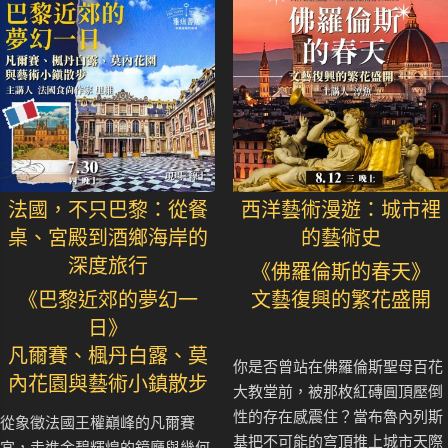
法國，不只巴黎：從餐
西洋藝術漫遊：城市裡
桌、宮殿到酒鄉海岸的
的藝術史
深度旅行
《佛羅倫斯的春天》
《巴黎近郊的夢幻一
文藝復興的繁花盛開
日》
凡爾賽、楓丹白露、莫
你是否曾站在佛羅倫斯聖母百花
內花園與藝術小鎮散步
大教堂前，被那枚紅磚圓頂壓倒
性的存在感震住？當布魯內列斯
從象徵法國王權巔峰的凡爾賽
基把不可能的穹頂推上城市天際
宮，走進金碧輝煌的鏡廳與幾何