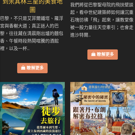
到米其林三星的美食地
我們將從巴黎聖母院的飛扶壁談
圖
起，看中世紀建築師如何讓沉重
巴黎，不只是艾菲爾鐵塔、羅浮
石塊彷彿「飛」起來，讓教堂像
宮與香榭大道；真正迷人的巴
被一股力量往天空牽引；也會走
黎，往往藏在清晨剛出爐的麵包
進沙特爾..
香、午餐時段熱鬧喧騰的酒館
裡，以及一杯..
瞭解更多
瞭解更多