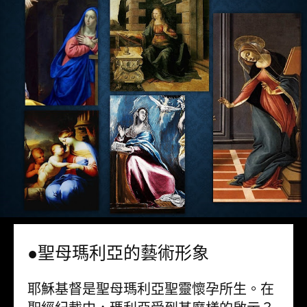
●聖母瑪利亞的藝術形象
耶穌基督是聖母瑪利亞聖靈懷孕所生。在