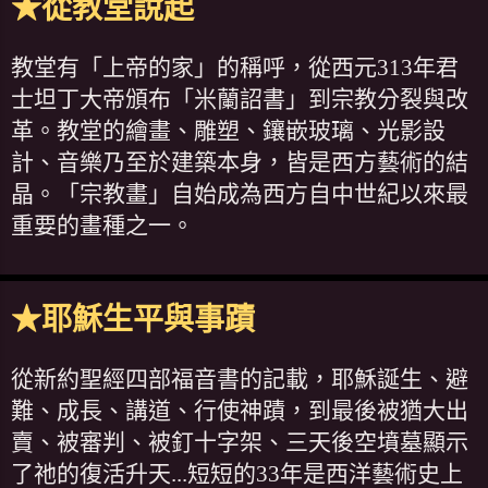
★從教堂說起
教堂有「上帝的家」的稱呼，從西元313年君
士坦丁大帝頒布「米蘭詔書」到宗教分裂與改
革。教堂的繪畫、雕塑、鑲嵌玻璃、光影設
計、音樂乃至於建築本身，皆是西方藝術的結
晶。「宗教畫」自始成為西方自中世紀以來最
重要的畫種之一。
★耶穌生平與事蹟
從新約聖經四部福音書的記載，耶穌誕生、避
難、成長、講道、行使神蹟，到最後被猶大出
賣、被審判、被釘十字架、三天後空墳墓顯示
了祂的復活升天...短短的33年是西洋藝術史上