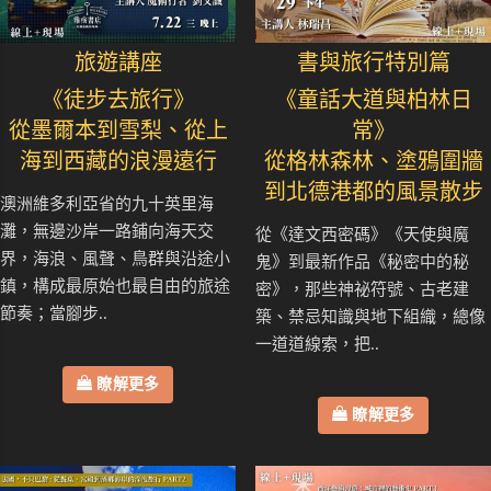
旅遊講座
書與旅行特別篇
《徒步去旅行》
《童話大道與柏林日
從墨爾本到雪梨、從上
常》
海到西藏的浪漫遠行
從格林森林、塗鴉圍牆
到北德港都的風景散步
澳洲維多利亞省的九十英里海
灘，無邊沙岸一路鋪向海天交
從《達文西密碼》《天使與魔
界，海浪、風聲、鳥群與沿途小
鬼》到最新作品《秘密中的秘
鎮，構成最原始也最自由的旅途
密》，那些神祕符號、古老建
節奏；當腳步..
築、禁忌知識與地下組織，總像
一道道線索，把..
瞭解更多
瞭解更多