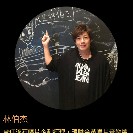
林伯杰
曾任滾石唱片企劃經理，現職金革唱片音樂總