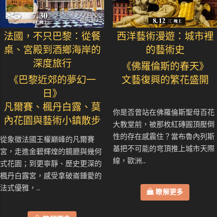
法國，不只巴黎：從餐
西洋藝術漫遊：城市裡
桌、宮殿到酒鄉海岸的
的藝術史
深度旅行
《佛羅倫斯的春天》
《巴黎近郊的夢幻一
文藝復興的繁花盛開
日》
凡爾賽、楓丹白露、莫
你是否曾站在佛羅倫斯聖母百花
內花園與藝術小鎮散步
大教堂前，被那枚紅磚圓頂壓倒
性的存在感震住？當布魯內列斯
從象徵法國王權巔峰的凡爾賽
基把不可能的穹頂推上城市天際
宮，走進金碧輝煌的鏡廳與幾何
線，歐洲..
式花園；到更寧靜、歷史更深的
楓丹白露宮，感受拿破崙鍾愛的
法式優雅，..
瞭解更多