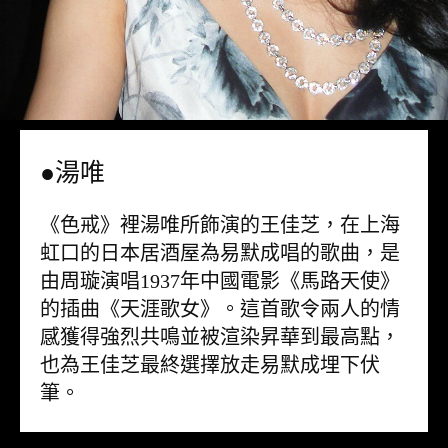
●湯唯
《色戒》裡湯唯所飾演的王佳芝，在上海
虹口的日本居酒屋為易默成唱的歌曲，是
由周璇演唱1937年中國電影《馬路天使》
的插曲《天涯歌女》。這首歌令兩人的情
感獲得強烈共鳴並被渲染昇華到最高點，
也為王佳芝最終選擇放走易默成埋下伏
筆。