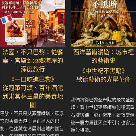
法國，不只巴黎：從餐
西洋藝術漫遊：城市裡
桌、宮殿到酒鄉海岸的
的藝術史
深度旅行
《中世紀不黑暗》
《一口吃進巴黎》
歌德藝術的光學革命
從冠軍可頌、百年酒館
到米其林三星的美食地
我們將從巴黎聖母院的飛扶壁談
圖
起，看中世紀建築師如何讓沉重
巴黎，不只是艾菲爾鐵塔、羅浮
石塊彷彿「飛」起來，讓教堂像
宮與香榭大道；真正迷人的巴
被一股力量往天空牽引；也會走
黎，往往藏在清晨剛出爐的麵包
進沙特爾..