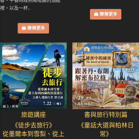
香、午餐時段熱鬧喧騰的酒館
裡，以及一杯..
瞭解更多
瞭解更多
旅遊講座
書與旅行特別篇
《徒步去旅行》
《童話大道與柏林日
從墨爾本到雪梨、從上
常》