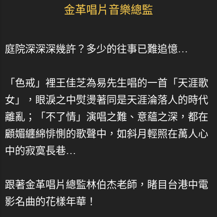
金革唱片音樂總監
庭院深深深幾許？多少的往事已難追憶…
「色戒」裡王佳芝為易先生唱的一首「天涯歌
女」，眼淚之中熨燙著同是天涯淪落人的時代
離亂；「不了情」演唱之難、意蘊之深，都在
顧媚纏綿悱惻的歌聲中，如斜月輕照在萬人心
中的寂寞長巷…
跟著金革唱片總監林伯杰老師，睹目台港中電
影名曲的花樣年華！