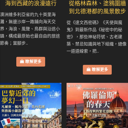
海到西藏的浪漫遠行
從格林森林、塗鴉圍牆
到北德港都的風景散步
澳洲維多利亞省的九十英里海
灘，無邊沙岸一路鋪向海天交
從《達文西密碼》《天使與魔
界，海浪、風聲、鳥群與沿途小
鬼》到最新作品《秘密中的秘
鎮，構成最原始也最自由的旅途
密》，那些神祕符號、古老建
節奏；當腳步..
築、禁忌知識與地下組織，總像
一道道線索，把..
瞭解更多
瞭解更多