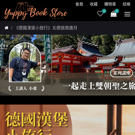
會員
收藏
購物車
結帳
0
0
《德國漢堡小旅行》北德旅居歲月