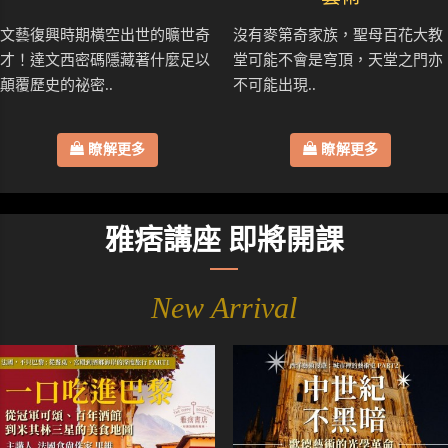
文藝復興時期橫空出世的曠世奇
沒有麥第奇家族，聖母百花大教
才！達文西密碼隱藏著什麼足以
堂可能不會是穹頂，天堂之門亦
顛覆歷史的祕密..
不可能出現..
瞭解更多
瞭解更多
雅痞講座 即將開課
New Arrival