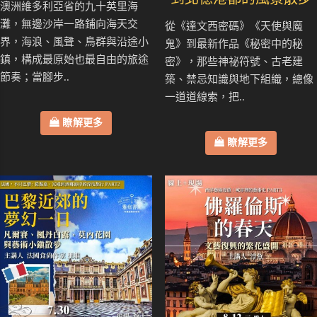
澳洲維多利亞省的九十英里海
灘，無邊沙岸一路鋪向海天交
從《達文西密碼》《天使與魔
界，海浪、風聲、鳥群與沿途小
鬼》到最新作品《秘密中的秘
鎮，構成最原始也最自由的旅途
密》，那些神祕符號、古老建
節奏；當腳步..
築、禁忌知識與地下組織，總像
一道道線索，把..
瞭解更多
瞭解更多