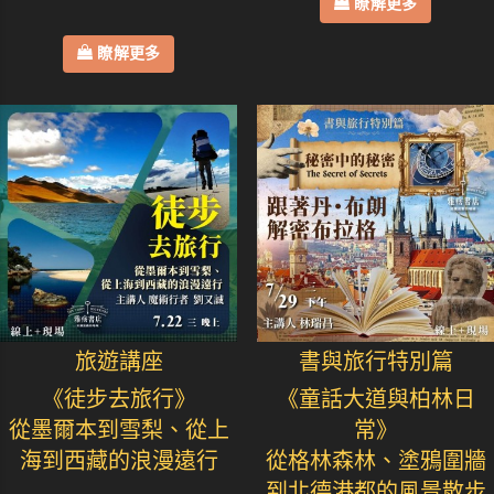
瞭解更多
瞭解更多
旅遊講座
書與旅行特別篇
《徒步去旅行》
《童話大道與柏林日
從墨爾本到雪梨、從上
常》
海到西藏的浪漫遠行
從格林森林、塗鴉圍牆
到北德港都的風景散步