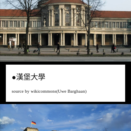
●漢堡大學
source by
wikicommons
(Uwe Barghaan)