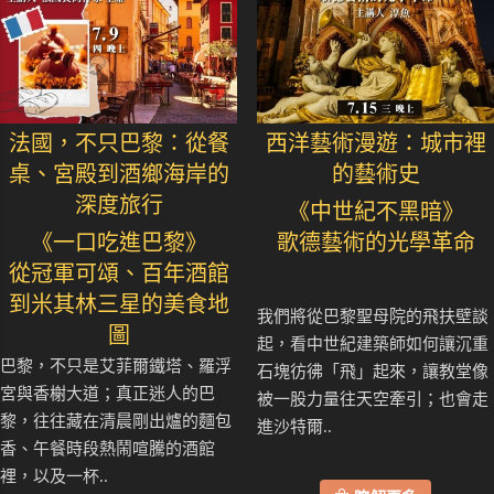
法國，不只巴黎：從餐
西洋藝術漫遊：城市裡
桌、宮殿到酒鄉海岸的
的藝術史
深度旅行
《中世紀不黑暗》
《一口吃進巴黎》
歌德藝術的光學革命
從冠軍可頌、百年酒館
到米其林三星的美食地
我們將從巴黎聖母院的飛扶壁談
圖
起，看中世紀建築師如何讓沉重
巴黎，不只是艾菲爾鐵塔、羅浮
石塊彷彿「飛」起來，讓教堂像
宮與香榭大道；真正迷人的巴
被一股力量往天空牽引；也會走
黎，往往藏在清晨剛出爐的麵包
進沙特爾..
香、午餐時段熱鬧喧騰的酒館
裡，以及一杯..