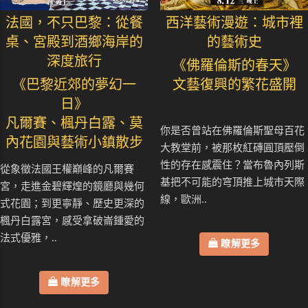
法國，不只巴黎：從餐
西洋藝術漫遊：城市裡
桌、宮殿到酒鄉海岸的
的藝術史
深度旅行
《佛羅倫斯的春天》
《巴黎近郊的夢幻一
文藝復興的繁花盛開
日》
凡爾賽、楓丹白露、莫
你是否曾站在佛羅倫斯聖母百花
內花園與藝術小鎮散步
大教堂前，被那枚紅磚圓頂壓倒
性的存在感震住？當布魯內列斯
從象徵法國王權巔峰的凡爾賽
基把不可能的穹頂推上城市天際
宮，走進金碧輝煌的鏡廳與幾何
線，歐洲..
式花園；到更寧靜、歷史更深的
楓丹白露宮，感受拿破崙鍾愛的
法式優雅，..
瞭解更多
瞭解更多