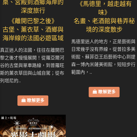
桌、宮殿到酒鄉海岸的
《馬德里，越走越有
深度旅行
味》
《離開巴黎之後》
名畫、老酒館與巷弄秘
古堡、薰衣草、酒鄉與
境的深度散步
海岸線的法國必遊區域
馬德里迷人的地方，正是藝術與
日常幾乎沒有界線。從普拉多美
真正迷人的法國，往往在離開巴
術館、蘇菲亞王后藝術中心到提
黎之後才慢慢展開！從羅亞爾河
森－博內米薩美術館，短短步行
谷的古堡與單車路線，到普羅旺
範圍內，..
斯的薰衣草田與山城自駕；從布
列塔尼的..
瞭解更多
瞭解更多