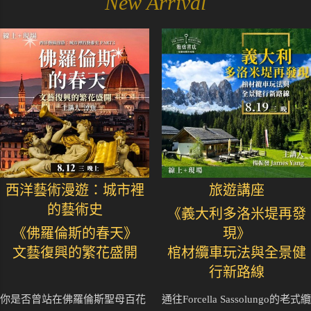
New Arrival
西洋藝術漫遊：城市裡
旅遊講座
的藝術史
《義大利多洛米堤再發
《佛羅倫斯的春天》
現》
文藝復興的繁花盛開
棺材纜車玩法與全景健
行新路線
你是否曾站在佛羅倫斯聖母百花
通往Forcella Sassolungo的老式纜