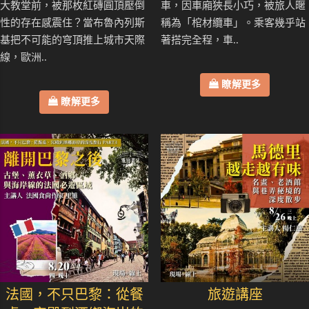
大教堂前，被那枚紅磚圓頂壓倒
車，因車廂狹長小巧，被旅人暱
性的存在感震住？當布魯內列斯
稱為「棺材纜車」。乘客幾乎站
基把不可能的穹頂推上城市天際
著搭完全程，車..
線，歐洲..
瞭解更多
瞭解更多
法國，不只巴黎：從餐
旅遊講座