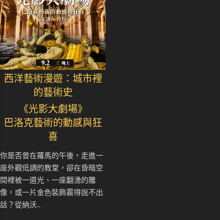
西洋藝術漫遊：城市裡
的藝術史
《光影大劇場》
巴洛克藝術的動感與狂
喜
你是否曾在羅馬的午後，走進一
座外觀低調的教堂，卻在昏暗空
間裡被一道光、一座翻湧的雕
像，或一片金色裝飾震得說不出
話？從納沃..