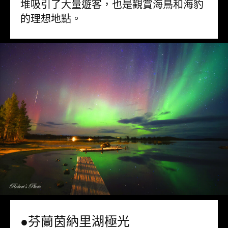
堆吸引了大量遊客，也是觀賞海鳥和海豹
的理想地點。
●芬蘭茵納里湖極光