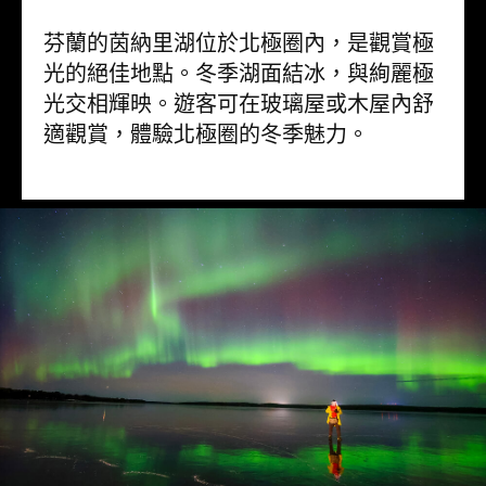
芬蘭的茵納里湖位於北極圈內，是觀賞極
光的絕佳地點。冬季湖面結冰，與絢麗極
光交相輝映。遊客可在玻璃屋或木屋內舒
適觀賞，體驗北極圈的冬季魅力。