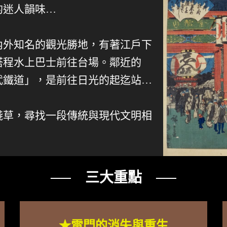
的迷人韻味…
內外知名的觀光勝地，有著江戶下
搭程水上巴士前往台場。鄰近的
武鐵道」，是前往日光的起迄站…
淺草，尋找一段傳統與現代文明相
── 三大重點 ──
★雷門的消失與重生