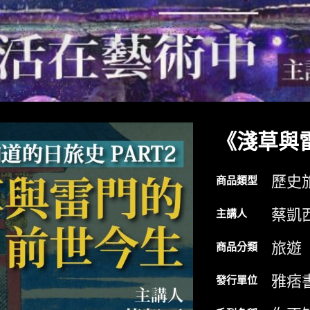
《淺草與
歷史
商品類型
蔡凱
主講人
旅遊
商品分類
雅痞
發行單位