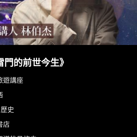
雷門的前世今生》
旅遊講座
西
歷史
書店