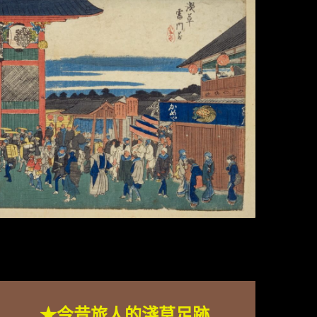
★今昔旅人的淺草足跡