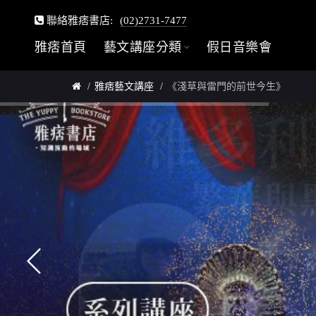
聯絡雅痞書店:
(02)2731-7477
雅痞首頁
藝文講座分類
假日音樂會
雅痞藝文講座
《淺草與雷門的前世今生》