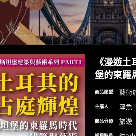
《漫遊土
堡的東羅
藝術
商品類型
淳魚
主講人
旅遊
商品分類
課程時長