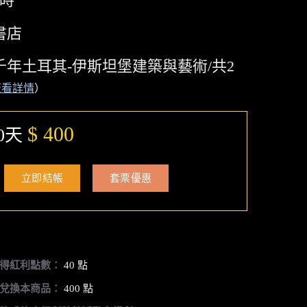
小時
書店
千年土耳其-伊斯坦堡建築與藝術/共2
查看詳情
）
$ 400
0天
立即結帳
套票優惠
得紅利點數：
40 點
兌換本商品：
400 點