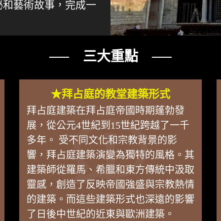
秘和藝術故事，完成一
── 三大重點 ──
★拜占庭的教堂建築形式
拜占庭建築在拜占庭帝國時期蓬勃發
展，從公元4世紀到15世紀跨越了一千
多年。 受不同文化和宗教背景的影
響，拜占庭建築演變為獨特的風格。其
建築師從羅馬、希臘和東方傳統中汲取
靈感，創造了反映帝國強盛與宗教熱情
的建築。而這些建築形式也深遠的影響
了日後中世紀的近東與歐洲建築。