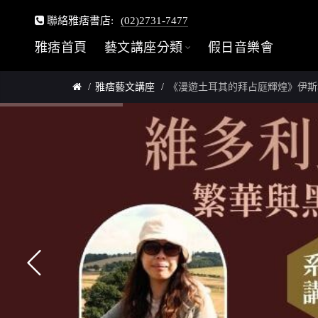
聯絡雅痞書店:
(02)2731-7477
雅痞首頁
藝文講座分類
假日音樂會
雅痞藝文講座
《漫遊土耳其的拜占庭輝煌》伊斯