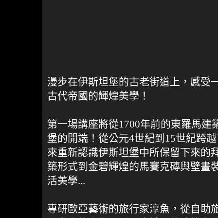
漫步在伊斯坦堡的古老街道上，感受
古代帝國的輝煌美學！
第一場講座將從1700年前的東羅馬
堡的開端！從公元4世紀到15世紀跨
來重新認識伊斯坦堡中所保留下來的
築形式到金碧輝煌的馬賽克磚與壁畫
活美學...
專研歐亞藝術的旅行家淳魚，從自助