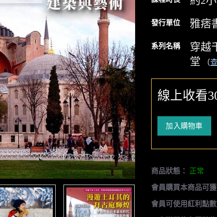
約2
雅痞
發行單位
穿越
系列名稱
堂
（
線上收看3
加入購物車
商品狀態：
正常
會員購買本商品可獲
會員可使用紅利點數