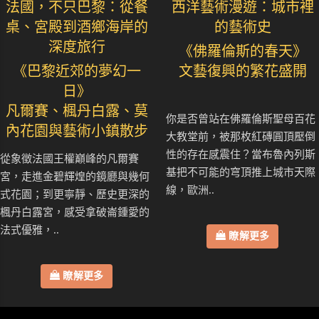
法國，不只巴黎：從餐
西洋藝術漫遊：城市裡
桌、宮殿到酒鄉海岸的
的藝術史
深度旅行
《佛羅倫斯的春天》
《巴黎近郊的夢幻一
文藝復興的繁花盛開
日》
凡爾賽、楓丹白露、莫
你是否曾站在佛羅倫斯聖母百花
內花園與藝術小鎮散步
大教堂前，被那枚紅磚圓頂壓倒
性的存在感震住？當布魯內列斯
從象徵法國王權巔峰的凡爾賽
基把不可能的穹頂推上城市天際
宮，走進金碧輝煌的鏡廳與幾何
線，歐洲..
式花園；到更寧靜、歷史更深的
楓丹白露宮，感受拿破崙鍾愛的
法式優雅，..
瞭解更多
瞭解更多