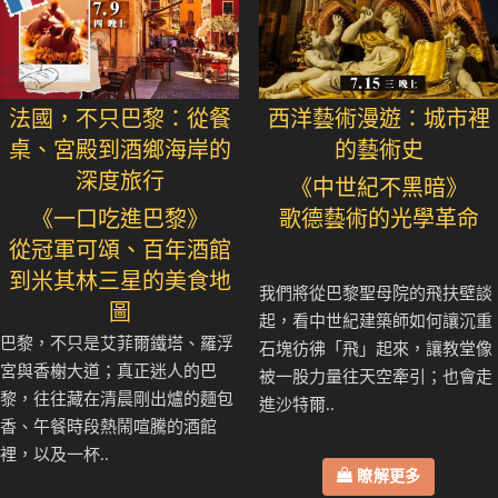
法國，不只巴黎：從餐
西洋藝術漫遊：城市裡
桌、宮殿到酒鄉海岸的
的藝術史
深度旅行
《中世紀不黑暗》
《一口吃進巴黎》
歌德藝術的光學革命
從冠軍可頌、百年酒館
到米其林三星的美食地
我們將從巴黎聖母院的飛扶壁談
圖
起，看中世紀建築師如何讓沉重
巴黎，不只是艾菲爾鐵塔、羅浮
石塊彷彿「飛」起來，讓教堂像
宮與香榭大道；真正迷人的巴
被一股力量往天空牽引；也會走
黎，往往藏在清晨剛出爐的麵包
進沙特爾..
香、午餐時段熱鬧喧騰的酒館
裡，以及一杯..
瞭解更多