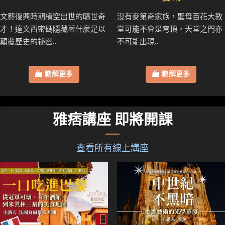
文藝復興時期橫空出世的曠世奇
沒有麥第奇家族，聖母百花大教
才！達文西密碼隱藏著什麼足以
堂可能不會是穹頂，天堂之門亦
顛覆歷史的祕密..
不可能出現..
瞭解更多
瞭解更多
雅痞講座 即將開課
查看所有線上講座