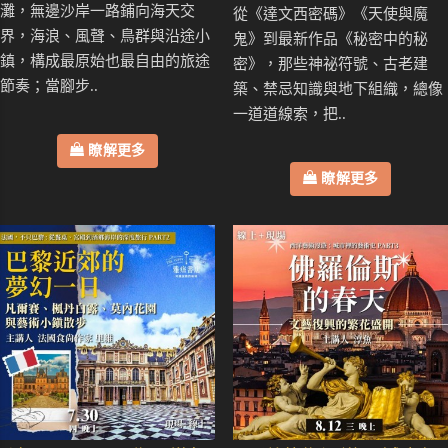
灘，無邊沙岸一路鋪向海天交
從《達文西密碼》《天使與魔
界，海浪、風聲、鳥群與沿途小
鬼》到最新作品《秘密中的秘
鎮，構成最原始也最自由的旅途
密》，那些神祕符號、古老建
節奏；當腳步..
築、禁忌知識與地下組織，總像
一道道線索，把..
瞭解更多
瞭解更多