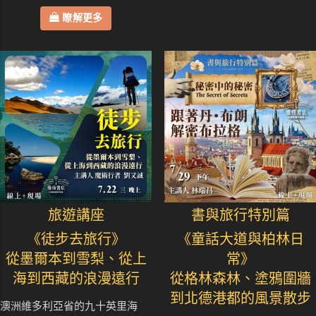
瞭解更多
旅遊講座
書與旅行特別篇
《徒步去旅行》
《童話大道與柏林日
從墨爾本到雪梨、從上
常》
海到西藏的浪漫遠行
從格林森林、塗鴉圍牆
到北德港都的風景散步
澳洲維多利亞省的九十英里海