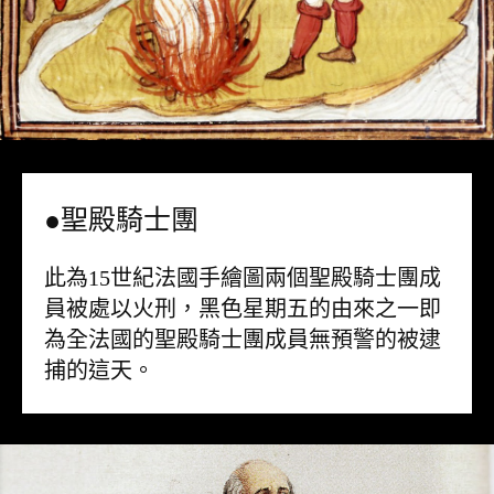
●聖殿騎士團
此為15世紀法國手繪圖兩個聖殿騎士團成
員被處以火刑，黑色星期五的由來之一即
為全法國的聖殿騎士團成員無預警的被逮
捕的這天。