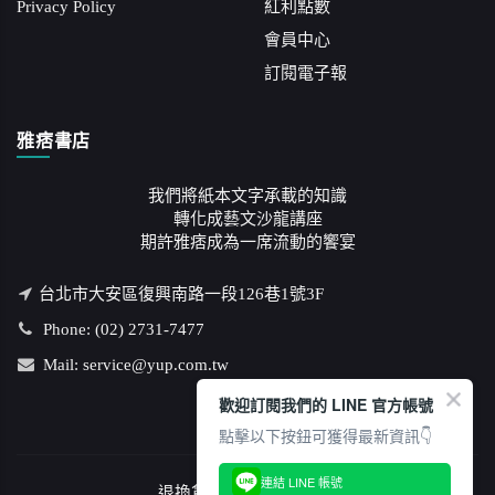
Privacy Policy
紅利點數
會員中心
訂閱電子報
雅痞書店
我們將紙本文字承載的知識
轉化成藝文沙龍講座
期許雅痞成為一席流動的饗宴
台北市大安區復興南路一段126巷1號3F
Phone: (02) 2731-7477
Mail: service@yup.com.tw
歡迎訂閱我們的 LINE 官方帳號
點擊以下按鈕可獲得最新資訊👇
連結 LINE 帳號
退換貨說明
/
隱私權政策