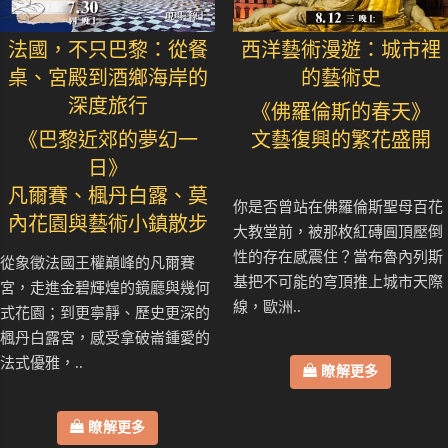
法國，不只巴黎：從餐
西洋藝術漫遊：城市裡
桌、宮殿到酒鄉海岸的
的藝術史
深度旅行
《佛羅倫斯的春天》
《巴黎近郊的夢幻一
文藝復興的繁花盛開
日》
凡爾賽、楓丹白露、莫
你是否曾站在佛羅倫斯聖母百花
內花園與藝術小鎮散步
大教堂前，被那枚紅磚圓頂壓倒
性的存在感震住？當布魯內列斯
從象徵法國王權巔峰的凡爾賽
基把不可能的穹頂推上城市天際
宮，走進金碧輝煌的鏡廳與幾何
線，歐洲..
式花園；到更寧靜、歷史更深的
楓丹白露宮，感受拿破崙鍾愛的
法式優雅，..
瞭解更多
瞭解更多