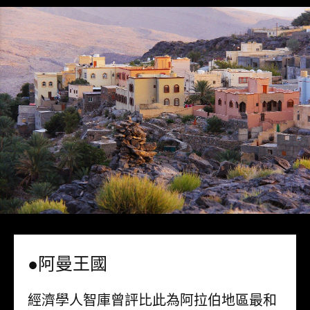
●阿曼王國
經濟學人智庫曾評比此為阿拉伯地區最和