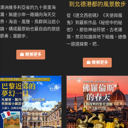
到北德港都的風景散步
澳洲維多利亞省的九十英里海
灘，無邊沙岸一路鋪向海天交
從《達文西密碼》《天使與魔
界，海浪、風聲、鳥群與沿途小
鬼》到最新作品《秘密中的秘
鎮，構成最原始也最自由的旅途
密》，那些神祕符號、古老建
節奏；當腳步..
築、禁忌知識與地下組織，總像
一道道線索，把..
瞭解更多
瞭解更多