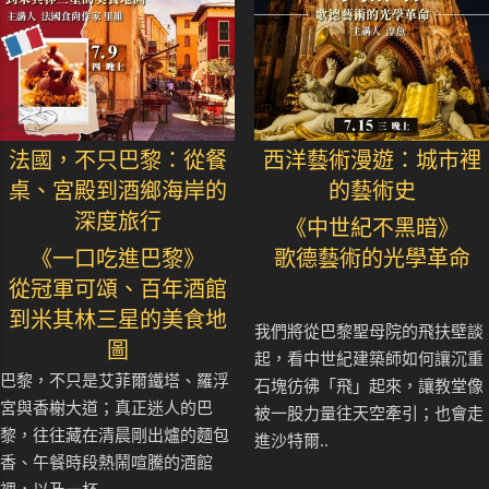
法國，不只巴黎：從餐
西洋藝術漫遊：城市裡
桌、宮殿到酒鄉海岸的
的藝術史
深度旅行
《中世紀不黑暗》
《一口吃進巴黎》
歌德藝術的光學革命
從冠軍可頌、百年酒館
到米其林三星的美食地
我們將從巴黎聖母院的飛扶壁談
圖
起，看中世紀建築師如何讓沉重
巴黎，不只是艾菲爾鐵塔、羅浮
石塊彷彿「飛」起來，讓教堂像
宮與香榭大道；真正迷人的巴
被一股力量往天空牽引；也會走
黎，往往藏在清晨剛出爐的麵包
進沙特爾..
香、午餐時段熱鬧喧騰的酒館