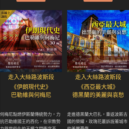
走入大絲路波斯段
走入大絲路波斯段
《伊朗現代史》
《西亞最大城》
巴勒維與何梅尼
德黑蘭的美麗與哀愁
何梅尼點燃伊斯蘭傳統勢力，力
走進德黑蘭大巴扎，重返波斯古
抗巴勒維國王的西化，在宗教勢
國的榮耀，玫瑰花叢訴說著城市
力與世俗化的王權之間衝突不
的美麗憂傷..