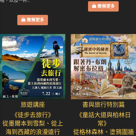
裡，以及一杯..
瞭解更多
瞭解更多
旅遊講座
書與旅行特別篇
《徒步去旅行》
《童話大道與柏林日
從墨爾本到雪梨、從上
常》
海到西藏的浪漫遠行
從格林森林、塗鴉圍牆