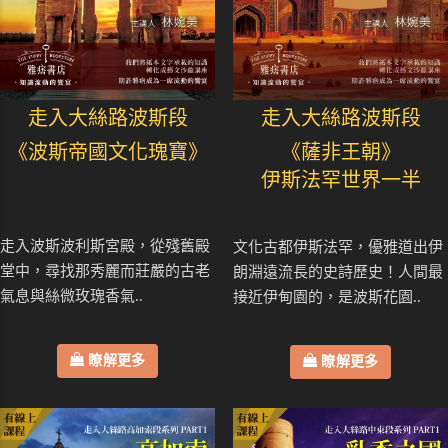
走入大絲路波斯段
走入大絲路波斯段
《波斯帝國文化瑰寶》
《薩非王朝》
伊斯法罕世界一半
走入波斯波利斯宮殿，從殘舊殿
文化古都伊斯法罕，優雅道出伊
堂中，尋找那秀麗而莊嚴的古老
朗淵遠流長的史詩歷史！人間最
氣息與絲微玫瑰香氣..
接近伊甸園的，是波斯花園..
瞭解更多
瞭解更多