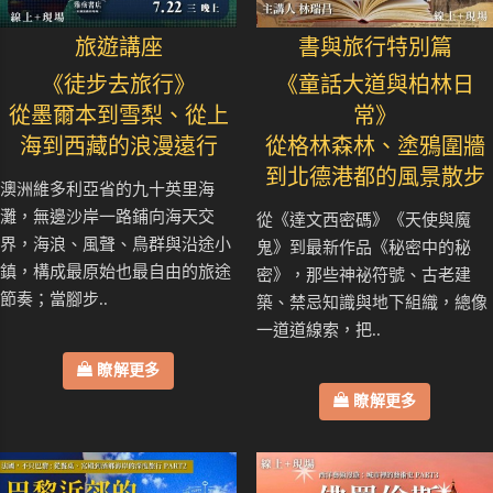
旅遊講座
書與旅行特別篇
《徒步去旅行》
《童話大道與柏林日
從墨爾本到雪梨、從上
常》
海到西藏的浪漫遠行
從格林森林、塗鴉圍牆
到北德港都的風景散步
澳洲維多利亞省的九十英里海
灘，無邊沙岸一路鋪向海天交
從《達文西密碼》《天使與魔
界，海浪、風聲、鳥群與沿途小
鬼》到最新作品《秘密中的秘
鎮，構成最原始也最自由的旅途
密》，那些神祕符號、古老建
節奏；當腳步..
築、禁忌知識與地下組織，總像
一道道線索，把..
瞭解更多
瞭解更多