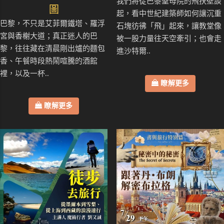
我們將從巴黎聖母院的飛扶壁談
圖
起，看中世紀建築師如何讓沉重
巴黎，不只是艾菲爾鐵塔、羅浮
石塊彷彿「飛」起來，讓教堂像
宮與香榭大道；真正迷人的巴
被一股力量往天空牽引；也會走
黎，往往藏在清晨剛出爐的麵包
進沙特爾..
香、午餐時段熱鬧喧騰的酒館
裡，以及一杯..
瞭解更多
瞭解更多