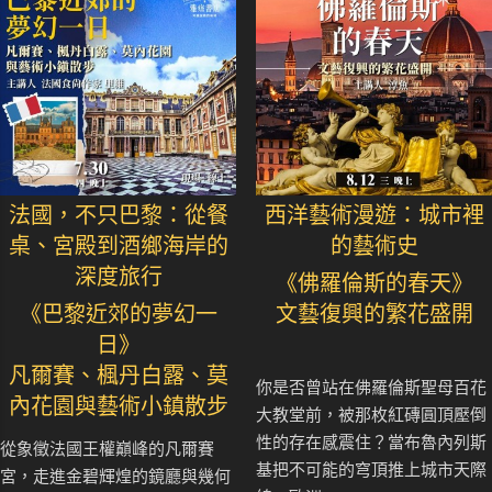
法國，不只巴黎：從餐
西洋藝術漫遊：城市裡
桌、宮殿到酒鄉海岸的
的藝術史
深度旅行
《佛羅倫斯的春天》
《巴黎近郊的夢幻一
文藝復興的繁花盛開
日》
凡爾賽、楓丹白露、莫
你是否曾站在佛羅倫斯聖母百花
內花園與藝術小鎮散步
大教堂前，被那枚紅磚圓頂壓倒
性的存在感震住？當布魯內列斯
從象徵法國王權巔峰的凡爾賽
基把不可能的穹頂推上城市天際
宮，走進金碧輝煌的鏡廳與幾何