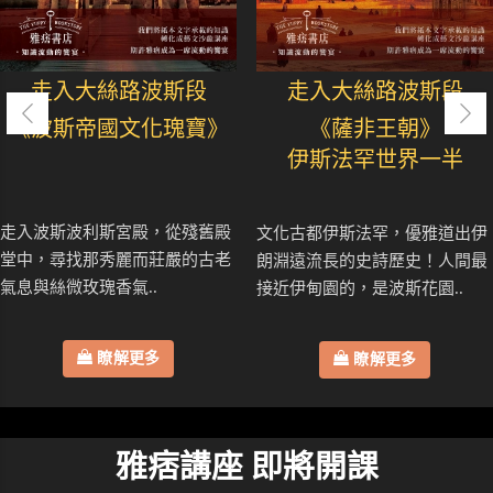
走入大絲路波斯段
走入大絲路波斯段
《波斯帝國文化瑰寶》
《薩非王朝》
伊斯法罕世界一半
走入波斯波利斯宮殿，從殘舊殿
文化古都伊斯法罕，優雅道出伊
堂中，尋找那秀麗而莊嚴的古老
朗淵遠流長的史詩歷史！人間最
氣息與絲微玫瑰香氣..
接近伊甸園的，是波斯花園..
瞭解更多
瞭解更多
雅痞講座 即將開課