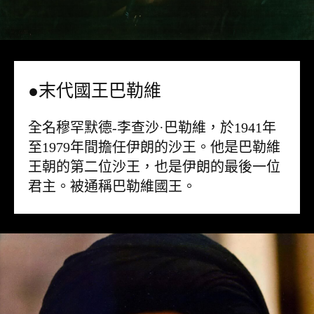
●末代國王巴勒維
全名穆罕默德-李查沙·巴勒維，於1941年
至1979年間擔任伊朗的沙王。他是巴勒維
王朝的第二位沙王，也是伊朗的最後一位
君主。被通稱巴勒維國王。