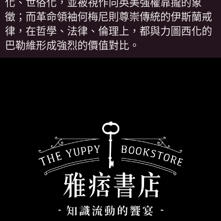
化、世俗化，並被視作向英美強權靠攏的象
徵；而革命領袖何梅尼則尊崇傳統的伊斯蘭戒
律，在哲學、法律、倫理上，都與力圖西化的
巴勒維形成強烈的價值對比。