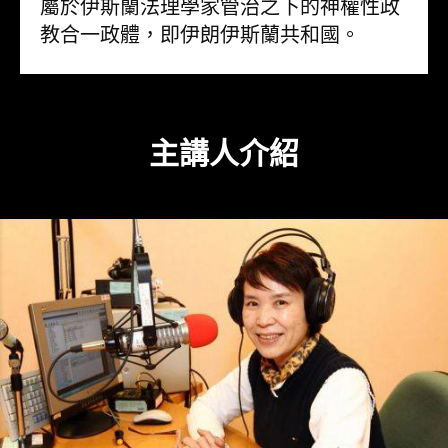
屬於伊斯蘭法理學家管治之下的神權性政
教合一政體，即伊朗伊斯蘭共和國。
主講人介紹