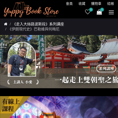
會員
收藏
購物車
結帳
0
0
《走入大絲路波斯段》系列講座
《伊朗現代史》巴勒維與何梅尼