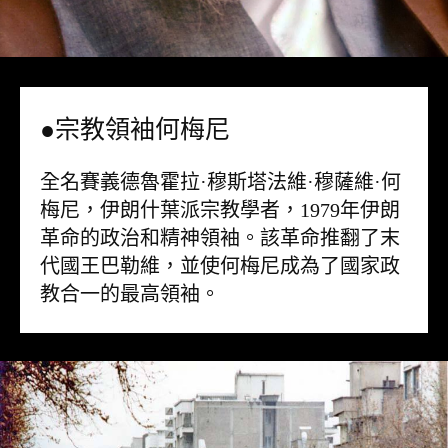
●宗教領袖何梅尼
全名賽義德魯霍拉·穆斯塔法維·穆薩維·何
梅尼，伊朗什葉派宗教學者，1979年伊朗
革命的政治和精神領袖。該革命推翻了末
代國王巴勒維，並使何梅尼成為了國家政
教合一的最高領袖。