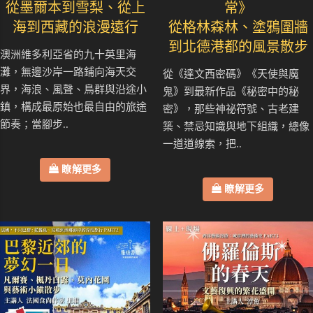
從墨爾本到雪梨、從上
常》
海到西藏的浪漫遠行
從格林森林、塗鴉圍牆
到北德港都的風景散步
澳洲維多利亞省的九十英里海
灘，無邊沙岸一路鋪向海天交
從《達文西密碼》《天使與魔
界，海浪、風聲、鳥群與沿途小
鬼》到最新作品《秘密中的秘
鎮，構成最原始也最自由的旅途
密》，那些神祕符號、古老建
節奏；當腳步..
築、禁忌知識與地下組織，總像
一道道線索，把..
瞭解更多
瞭解更多