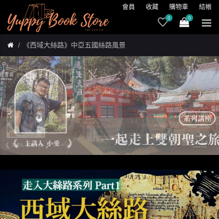
會員
收藏
購物車
結帳
0
0
《西域大絲路》中亞五國絲路風景