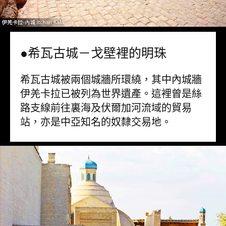
●希瓦古城－戈壁裡的明珠
希瓦古城被兩個城牆所環繞，其中內城牆
伊羌卡拉已被列為世界遺產。這裡曾是絲
路支線前往裏海及伏爾加河流域的貿易
站，亦是中亞知名的奴隸交易地。