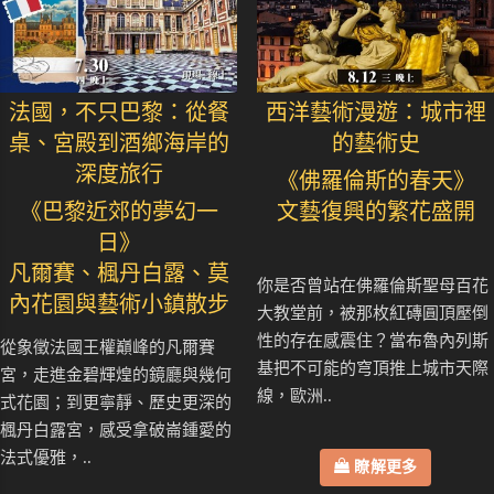
法國，不只巴黎：從餐
西洋藝術漫遊：城市裡
桌、宮殿到酒鄉海岸的
的藝術史
深度旅行
《佛羅倫斯的春天》
《巴黎近郊的夢幻一
文藝復興的繁花盛開
日》
凡爾賽、楓丹白露、莫
你是否曾站在佛羅倫斯聖母百花
內花園與藝術小鎮散步
大教堂前，被那枚紅磚圓頂壓倒
性的存在感震住？當布魯內列斯
從象徵法國王權巔峰的凡爾賽
基把不可能的穹頂推上城市天際
宮，走進金碧輝煌的鏡廳與幾何
線，歐洲..
式花園；到更寧靜、歷史更深的
楓丹白露宮，感受拿破崙鍾愛的
法式優雅，..
瞭解更多