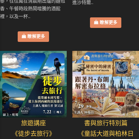
黎，往往藏在清晨剛出爐的麵包
進沙特爾..
香、午餐時段熱鬧喧騰的酒館
裡，以及一杯..
瞭解更多
瞭解更多
旅遊講座
書與旅行特別篇
《徒步去旅行》
《童話大道與柏林日