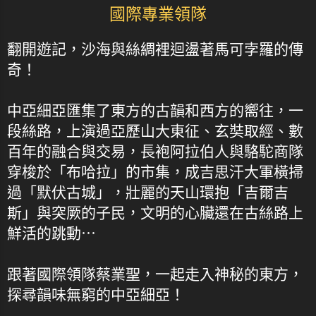
國際專業領隊
翻開遊記，沙海與絲綢裡迴盪著馬可孛羅的傳
奇！
中亞細亞匯集了東方的古韻和西方的嚮往，一
段絲路，上演過亞歷山大東征、玄奘取經、數
百年的融合與交易，長袍阿拉伯人與駱駝商隊
穿梭於「布哈拉」的市集，成吉思汗大軍橫掃
過「默伏古城」，壯麗的天山環抱「吉爾吉
斯」與突厥的子民，文明的心臟還在古絲路上
鮮活的跳動⋯
跟著國際領隊蔡業聖，一起走入神秘的東方，
探尋韻味無窮的中亞細亞！