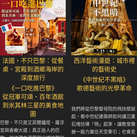
法國，不只巴黎：從餐
西洋藝術漫遊：城市裡
桌、宮殿到酒鄉海岸的
的藝術史
深度旅行
《中世紀不黑暗》
《一口吃進巴黎》
歌德藝術的光學革命
從冠軍可頌、百年酒館
到米其林三星的美食地
我們將從巴黎聖母院的飛扶壁談
圖
起，看中世紀建築師如何讓沉重
巴黎，不只是艾菲爾鐵塔、羅浮
石塊彷彿「飛」起來，讓教堂像
宮與香榭大道；真正迷人的巴
被一股力量往天空牽引；也會走