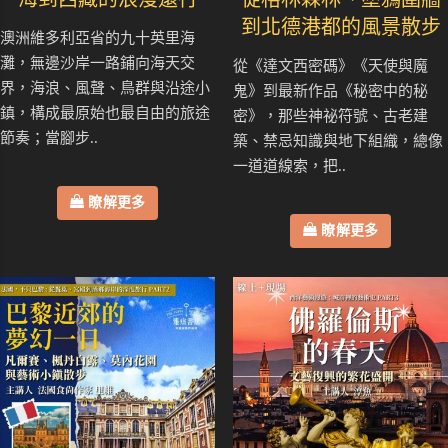
到北德港都的風景散步
澳洲維多利亞省的九十英里海
灘，無邊沙岸一路鋪向海天交
從《達文西密碼》《天使與魔
界，海浪、風聲、鳥群與沿途小
鬼》到最新作品《秘密中的秘
鎮，構成最原始也最自由的旅途
密》，那些神祕符號、古老建
節奏；當腳步..
築、禁忌知識與地下組織，總像
一道道線索，把..
瞭解更多
瞭解更多