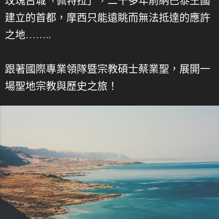
玫瑰古城「佩特拉」，二千多年前納巴泰王國
建立的首都，摩西只能遠眺而無法抵達的應許
之地……..
跟著國際專業領隊暨宗教碩士蔡業聖，展開一
場聖地宗教與歷史之旅！