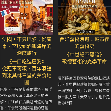
法國，不只巴黎：從餐
西洋藝術漫遊：城市裡
桌、宮殿到酒鄉海岸的
的藝術史
深度旅行
《中世紀不黑暗》
《一口吃進巴黎》
歌德藝術的光學革命
從冠軍可頌、百年酒館
到米其林三星的美食地
我們將從巴黎聖母院的飛扶壁談
圖
起，看中世紀建築師如何讓沉重
巴黎，不只是艾菲爾鐵塔、羅浮
石塊彷彿「飛」起來，讓教堂像
宮與香榭大道；真正迷人的巴
被一股力量往天空牽引；也會走
黎，往往藏在清晨剛出爐的麵包
進沙特爾..
香、午餐時段熱鬧喧騰的酒館