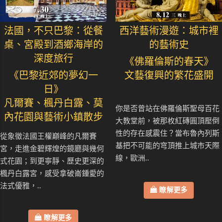
法國，不只巴黎：從餐
西洋藝術漫遊：城市裡
桌、宮殿到酒鄉海岸的
的藝術史
深度旅行
《佛羅倫斯的春天》
《巴黎近郊的夢幻一
文藝復興的繁花盛開
日》
凡爾賽、楓丹白露、莫
你是否曾站在佛羅倫斯聖母百花
內花園與藝術小鎮散步
大教堂前，被那枚紅磚圓頂壓倒
性的存在感震住？當布魯內列斯
從象徵法國王權巔峰的凡爾賽
基把不可能的穹頂推上城市天際
宮，走進金碧輝煌的鏡廳與幾何
線，歐洲..
式花園；到更寧靜、歷史更深的
楓丹白露宮，感受拿破崙鍾愛的
法式優雅，..
瞭解更多
瞭解更多