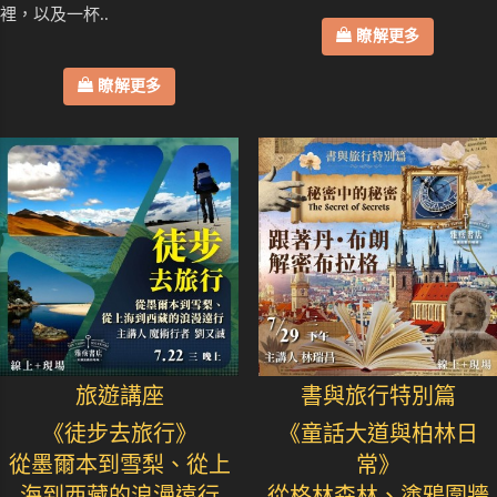
裡，以及一杯..
瞭解更多
瞭解更多
旅遊講座
書與旅行特別篇
《徒步去旅行》
《童話大道與柏林日
從墨爾本到雪梨、從上
常》
海到西藏的浪漫遠行
從格林森林、塗鴉圍牆