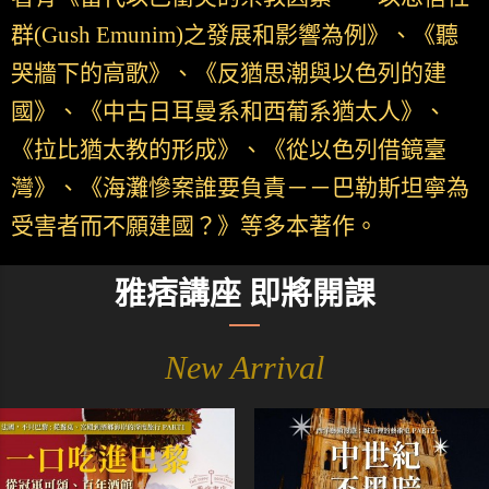
群(Gush Emunim)之發展和影響為例》、《聽
哭牆下的高歌》、《反猶思潮與以色列的建
國》、《中古日耳曼系和西葡系猶太人》、
《拉比猶太教的形成》、《從以色列借鏡臺
灣》、《海灘慘案誰要負責－－巴勒斯坦寧為
受害者而不願建國？》等多本著作。
雅痞講座 即將開課
New Arrival