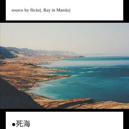
source by
flickr
(. Ray in Manila)
●死海