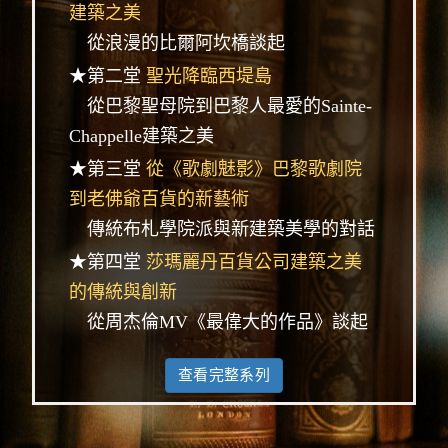
建築之美
從浪漫的比爾阿坎橋談起
★第二堂
聖光降臨西堤島
從巴黎聖母院到巴黎人最愛的Sainte-
Chappelle建築之美
★第三堂
從《歌劇魅影》巴黎歌劇院
到老佛爺百貨的新藝術
傳統布札學院派與新建築美學的對話
★第四堂
莎瑪麗丹百貨公司建築之美
的傳統與創新
從周杰倫MV《最偉大的作品》談起
查看完整系列