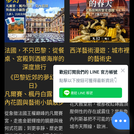
法國，不只巴黎：從餐
西洋藝術漫遊：城市裡
桌、宮殿到酒鄉海岸的
的藝術史
深度旅行
《佛羅倫斯的春天》
歡迎訂閱我們的 LINE 官方帳號
《巴黎近郊的夢幻一
文藝復興的繁花盛開
點擊以下按鈕可獲得最新資訊👇
日》
連結 LINE 帳號
凡爾賽、楓丹白露、莫
你是否曾站在佛羅倫斯聖母百
內花園與藝術小鎮散步
花大教堂前，被那枚紅磚圓頂
壓倒性的存在感震住？當布魯
從象徵法國王權巔峰的凡爾賽
內列斯基把不可能的穹頂推上
宮，走進金碧輝煌的鏡廳與幾
城市天際線，歐洲..
何式花園；到更寧靜、歷史更