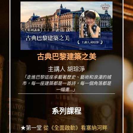
古典巴黎建築之美
主講人 胡琮淨
「走進巴黎這座承載著歷史、藝術和浪漫的城
市，每一座建築都是一首詩，每一個角落都是
一幅畫...」
系列課程
★第一堂
從《全面啟動》看塞納河畔