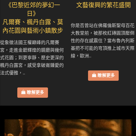
《巴黎近郊的夢幻一
文藝復興的繁花盛開
日》
凡爾賽、楓丹白露、莫
你是否曾站在佛羅倫斯聖母百花
內花園與藝術小鎮散步
大教堂前，被那枚紅磚圓頂壓倒
性的存在感震住？當布魯內列斯
從象徵法國王權巔峰的凡爾賽
基把不可能的穹頂推上城市天際
宮，走進金碧輝煌的鏡廳與幾何
線，歐洲..
式花園；到更寧靜、歷史更深的
楓丹白露宮，感受拿破崙鍾愛的
法式優雅，..
瞭解更多
瞭解更多