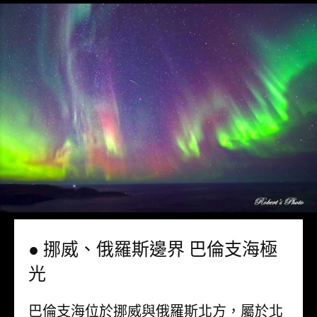
● 挪威、俄羅斯邊界 巴倫支海極
光
巴倫支海位於挪威與俄羅斯北方，屬於北