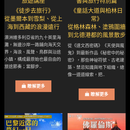
旅遊講座
書與旅行特別篇
《徒步去旅行》
《童話大道與柏林日
從墨爾本到雪梨、從上
常》
海到西藏的浪漫遠行
從格林森林、塗鴉圍牆
到北德港都的風景散步
澳洲維多利亞省的九十英里海
灘，無邊沙岸一路鋪向海天交
從《達文西密碼》《天使與魔
界，海浪、風聲、鳥群與沿途
鬼》到最新作品《秘密中的秘
小鎮，構成最原始也最自由的
密》，那些神祕符號、古老建
旅途節奏；當腳步..
築、禁忌知識與地下組織，總
像一道道線索，把..
瞭解更多
瞭解更多