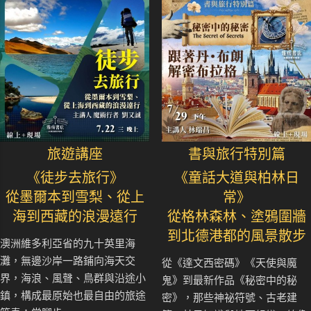
旅遊講座
書與旅行特別篇
《徒步去旅行》
《童話大道與柏林日
從墨爾本到雪梨、從上
常》
海到西藏的浪漫遠行
從格林森林、塗鴉圍牆
到北德港都的風景散步
澳洲維多利亞省的九十英里海
灘，無邊沙岸一路鋪向海天交
從《達文西密碼》《天使與魔
界，海浪、風聲、鳥群與沿途小
鬼》到最新作品《秘密中的秘
鎮，構成最原始也最自由的旅途
密》，那些神祕符號、古老建