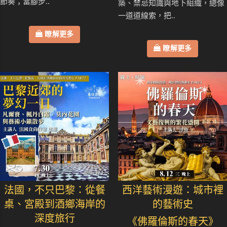
節奏；當腳步..
築、禁忌知識與地下組織，總像
一道道線索，把..
瞭解更多
瞭解更多
法國，不只巴黎：從餐
西洋藝術漫遊：城市裡
桌、宮殿到酒鄉海岸的
的藝術史
深度旅行
《佛羅倫斯的春天》