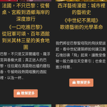
法國，不只巴黎：從餐
西洋藝術漫遊：城市裡
桌、宮殿到酒鄉海岸的
的藝術史
深度旅行
《中世紀不黑暗》
《一口吃進巴黎》
歌德藝術的光學革命
從冠軍可頌、百年酒館
到米其林三星的美食地
我們將從巴黎聖母院的飛扶壁談
圖
起，看中世紀建築師如何讓沉重
巴黎，不只是艾菲爾鐵塔、羅浮
石塊彷彿「飛」起來，讓教堂像
宮與香榭大道；真正迷人的巴
被一股力量往天空牽引；也會走
黎，往往藏在清晨剛出爐的麵包
進沙特爾..
香、午餐時段熱鬧喧騰的酒館
裡，以及一杯..
瞭解更多
瞭解更多