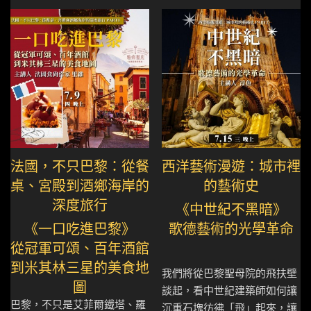
法國，不只巴黎：從餐
西洋藝術漫遊：城市裡
桌、宮殿到酒鄉海岸的
的藝術史
深度旅行
《中世紀不黑暗》
《一口吃進巴黎》
歌德藝術的光學革命
從冠軍可頌、百年酒館
到米其林三星的美食地
我們將從巴黎聖母院的飛扶壁
圖
談起，看中世紀建築師如何讓
巴黎，不只是艾菲爾鐵塔、羅
沉重石塊彷彿「飛」起來，讓