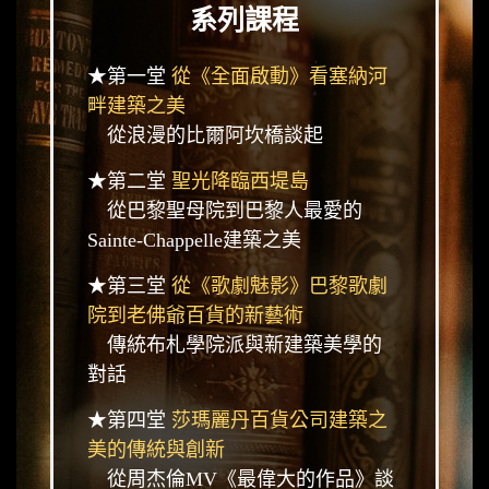
系列課程
★第一堂
從《全面啟動》看塞納河
畔建築之美
從浪漫的比爾阿坎橋談起
★第二堂
聖光降臨西堤島
從巴黎聖母院到巴黎人最愛的
Sainte-Chappelle建築之美
★第三堂
從《歌劇魅影》巴黎歌劇
院到老佛爺百貨的新藝術
傳統布札學院派與新建築美學的
對話
★第四堂
莎瑪麗丹百貨公司建築之
美的傳統與創新
從周杰倫MV《最偉大的作品》談