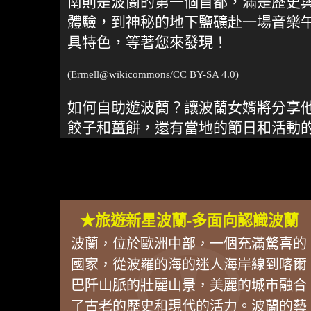
南則是波蘭的第一個首都，滿是歷史與文
體驗，到神秘的地下鹽礦赴一場音樂
具特色，等著您來發現！
(Ermell@
wikicommons
/CC BY-SA 4.0)
如何自助遊波蘭？讓波蘭女婿將分享
餃子和薑餅，還有當地的節日和活動
★旅遊新星波蘭-多面向認識波蘭
波蘭，位於歐洲中部，一個充滿驚喜的
國家，從波羅的海的迷人海岸線到喀爾
巴阡山脈的壯麗山景，美麗的城市融合
了古老的歷史和現代的活力。波蘭的藝