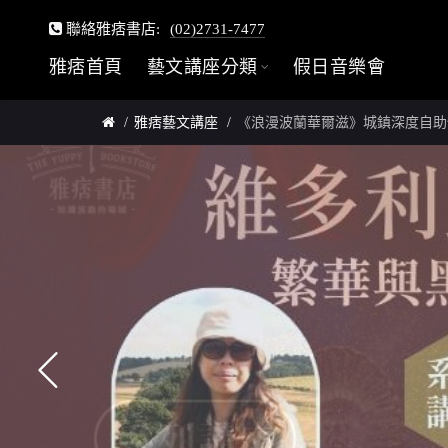
聯絡雅痞書店:
(02)2731-7477
雅痞首頁
藝文講座分類
假日音樂會
雅痞藝文講座
《浪漫波蘭華爾滋》城鎮深度自助