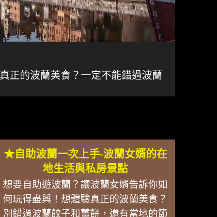
真正的波蘭美食？一定不能錯過波蘭
★自助波蘭一次上手-波蘭女婿的在
地生活與私房景點
想要自助遊波蘭？讓波蘭女婿告訴你如
何玩得盡興！想體驗真正的波蘭美食？
別錯過波蘭餃子和薑餅，還有當地的節