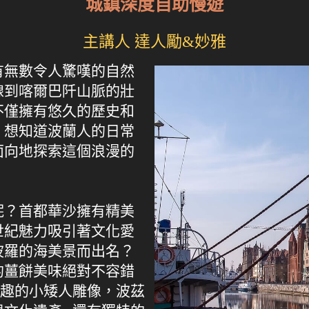
城鎮深度自助慢遊
主講人 達人勵&妙雅
有無數令人驚嘆的自然
線到喀爾巴阡山脈的壯
不僅擁有悠久的歷史和
。想知道波蘭人的日常
面向地探索這個浪漫的
呢？首都華沙擁有精美
世紀魅力吸引著文化愛
波羅的海美景而出名？
的薑餅美味絕對不容錯
有趣的小矮人雕像，波茲