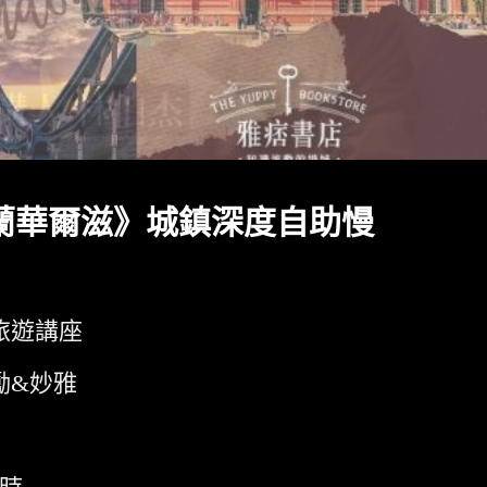
蘭華爾滋》城鎮深度自助慢
旅遊講座
勵&妙雅