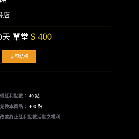
小時
書店
$ 400
0天 單堂
立即結帳
得紅利點數：
40 點
兌換本商品：
400 點
改或終止紅利點數活動之權利