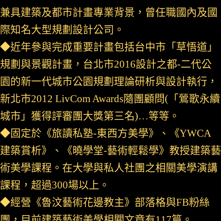
兼具建築及都市計畫專業背景，曾任職國內及國
際知名大型規劃設計公司。
◆近年參與完成重要計畫包括台中市「草悟道」
規劃與景觀計畫，台北市2016設計之都-二代公
園的新一代城市公園規劃理論研析與設計執行，
新北市2012 LivCom Awards隨團顧問(「鶯歌永續
城市」獲得評審團大獎第三名)…等等。
◆固定於《旅讀私塾-東西方美學》、《YWCA
建築賞析》、《曉學堂-藝術輕鬆學》教授建築藝
術美學課程。在大學與私人社團之相關美學演講
課程，超過300場以上。
◆經營《魯汶藝術花邊教主》部落格與FB粉絲
團，目前建築藝術美學相關文章有117篇。