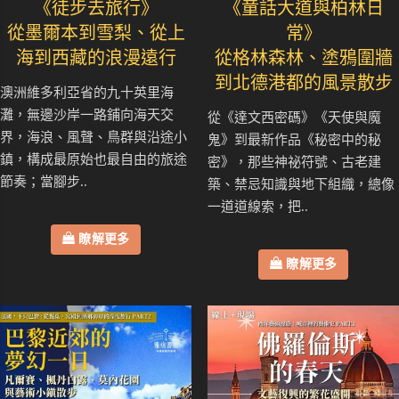
《徒步去旅行》
《童話大道與柏林日
從墨爾本到雪梨、從上
常》
海到西藏的浪漫遠行
從格林森林、塗鴉圍牆
到北德港都的風景散步
澳洲維多利亞省的九十英里海
灘，無邊沙岸一路鋪向海天交
從《達文西密碼》《天使與魔
界，海浪、風聲、鳥群與沿途小
鬼》到最新作品《秘密中的秘
鎮，構成最原始也最自由的旅途
密》，那些神祕符號、古老建
節奏；當腳步..
築、禁忌知識與地下組織，總像
一道道線索，把..
瞭解更多
瞭解更多