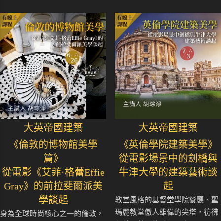
大英帝國建築
大英帝國建築
《倫敦的博物館美學
《英倫學院建築美學》
篇》
從電影場景中的劍橋與
從電影《艾菲·格蕾Effie
牛津大學的建築藝術談
Gray》的前拉斐爾派美
起
學談起
教堂風格的基督堂學院餐廳、聖
瑪麗教堂傲人雄偉的尖塔，彷彿
身為全球時尚核心之一的倫敦，