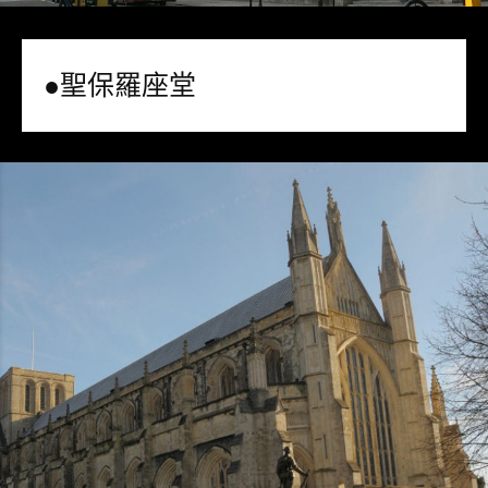
●聖保羅座堂