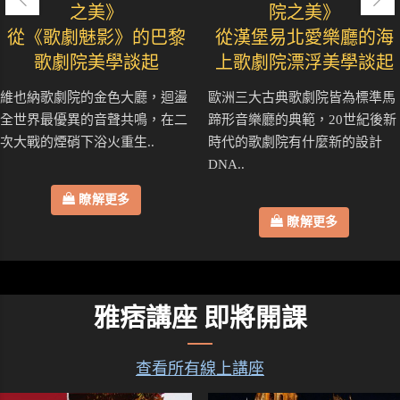
之美》
院之美》
從《歌劇魅影》的巴黎
從漢堡易北愛樂廳的海
歌劇院美學談起
上歌劇院漂浮美學談起
維也納歌劇院的金色大廳，迴盪
歐洲三大古典歌劇院皆為標準馬
全世界最優異的音聲共鳴，在二
蹄形音樂廳的典範，20世紀後新
次大戰的煙硝下浴火重生..
時代的歌劇院有什麼新的設計
DNA..
瞭解更多
瞭解更多
雅痞講座 即將開課
查看所有線上講座