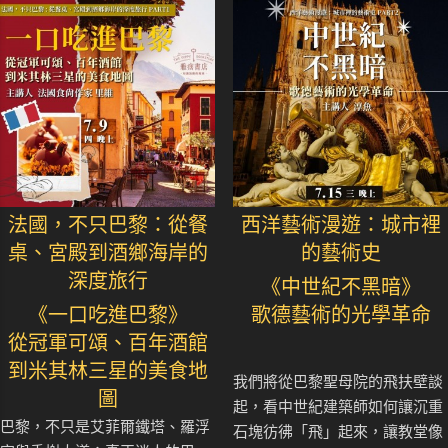
法國，不只巴黎：從餐
西洋藝術漫遊：城市裡
桌、宮殿到酒鄉海岸的
的藝術史
深度旅行
《中世紀不黑暗》
《一口吃進巴黎》
歌德藝術的光學革命
從冠軍可頌、百年酒館
到米其林三星的美食地
我們將從巴黎聖母院的飛扶壁談
圖
起，看中世紀建築師如何讓沉重
巴黎，不只是艾菲爾鐵塔、羅浮
石塊彷彿「飛」起來，讓教堂像