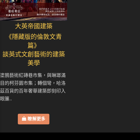
大英帝國建築
《隱藏版的倫敦文青
篇》
談英式文創藝術的建築
美學
塗鴉藝術紅磚巷市集，與琳瑯滿
目的柯芬園市集；轉個彎，哈洛
茲百貨的百年奢華建築即刻印入
眼簾..
瞭解更多