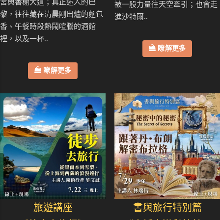
宮與香榭大道；真正迷人的巴
被一股力量往天空牽引；也會走
黎，往往藏在清晨剛出爐的麵包
進沙特爾..
香、午餐時段熱鬧喧騰的酒館
裡，以及一杯..
瞭解更多
瞭解更多
旅遊講座
書與旅行特別篇