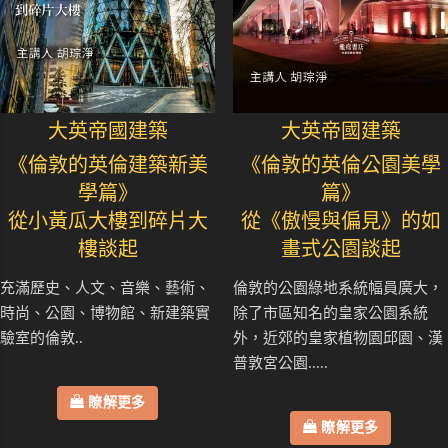
大英帝國建築
大英帝國建築
《倫敦的英倫建築新美
《倫敦的英倫公園美學
學篇》
篇》
從小黃瓜大樓到碎片大
從《傲慢與偏見》的如
樓談起
畫式公園談起
充滿歷史、人文、音樂、藝術、
倫敦的公園綠地系統幅員廣大，
時尚、公園、博物館、新建築實
除了市區知名的皇家公園系統
驗室的倫敦..
外，近郊的皇家植物園邱園、漢
普敦宮公園.....
瞭解更多
瞭解更多