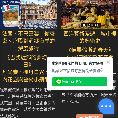
法國，不只巴黎：從餐
西洋藝術漫遊：城市裡
桌、宮殿到酒鄉海岸的
的藝術史
深度旅行
《佛羅倫斯的春天》
《巴黎近郊的夢幻一
文藝復興的繁花盛開
歡迎訂閱我們的 LINE 官方帳號
日》
點擊以下按鈕可獲得最新資訊👇
凡爾賽、楓丹白露、莫
你是否曾站在佛羅倫斯聖母百花
內花園與藝術小鎮散步
連結 LINE 帳號
大教堂前，被那枚紅磚圓頂壓倒
性的存在感震住？當布魯內列斯
從象徵法國王權巔峰的凡爾賽
基把不可能的穹頂推上城市天際
宮，走進金碧輝煌的鏡廳與幾何
線，歐洲..
式花園；到更寧靜、歷史更深的
楓丹白露宮，感受拿破崙鍾愛的
法式優雅，..