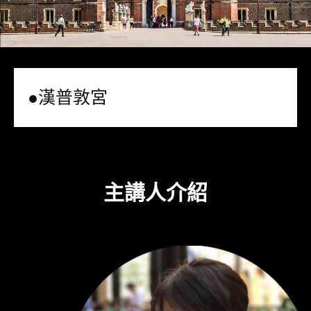
●漢普敦宮
主講人介紹