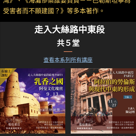
灣》、《海灘慘案誰要負責－－巴勒斯坦寧為
受害者而不願建國？》等多本著作。
走入大絲路中東段
共５堂
查看本系列所有講座