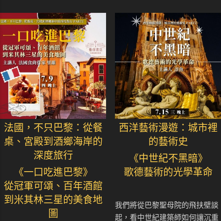
法國，不只巴黎：從餐
西洋藝術漫遊：城市裡
桌、宮殿到酒鄉海岸的
的藝術史
深度旅行
《中世紀不黑暗》
《一口吃進巴黎》
歌德藝術的光學革命
從冠軍可頌、百年酒館
到米其林三星的美食地
我們將從巴黎聖母院的飛扶壁談
圖
起，看中世紀建築師如何讓沉重