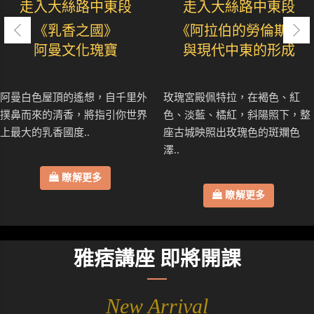
走入大絲路中東段
走入大絲路中東段
《乳香之國》
《阿拉伯的勞倫斯》
阿曼文化瑰寶
與現代中東的形成
阿曼白色屋頂的遙想，自千里外
玫瑰宮殿佩特拉，在褐色、紅
撲鼻而來的清香，將指引你世界
色、淡藍、橘紅，斜陽照下，整
上最大的乳香國度..
座古城映照出玫瑰色的斑斕色
澤..
瞭解更多
瞭解更多
雅痞講座 即將開課
New Arrival