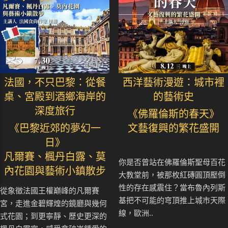
法國，不只巴黎：從餐
西洋藝術漫遊：城市裡
桌、宮殿到酒鄉海岸的
的藝術史
深度旅行
《佛羅倫斯的春天》
《巴黎近郊的夢幻一
文藝復興的繁花盛開
日》
凡爾賽、楓丹白露、莫
你是否曾站在佛羅倫斯聖母百花
內花園與藝術小鎮散步
大教堂前，被那枚紅磚圓頂壓倒
性的存在感震住？當布魯內列斯
從象徵法國王權巔峰的凡爾賽
基把不可能的穹頂推上城市天際
宮，走進金碧輝煌的鏡廳與幾何
線，歐洲..
式花園；到更寧靜、歷史更深的