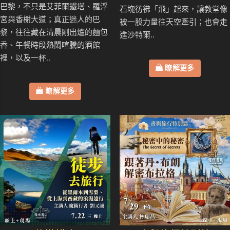
巴黎，不只是艾菲爾鐵塔、羅浮
石塊彷彿「飛」起來，讓教堂像
宮與香榭大道；真正迷人的巴
被一股力量往天空牽引；也會走
黎，往往藏在清晨剛出爐的麵包
進沙特爾..
香、午餐時段熱鬧喧騰的酒館
裡，以及一杯..
瞭解更多
瞭解更多