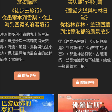
旅遊講座
書與旅行特別篇
《徒步去旅行》
《童話大道與柏林日
從墨爾本到雪梨、從上
常》
海到西藏的浪漫遠行
從格林森林、塗鴉圍牆
到北德港都的風景散步
澳洲維多利亞省的九十英里海
灘，無邊沙岸一路鋪向海天交
從《達文西密碼》《天使與魔
界，海浪、風聲、鳥群與沿途小
鬼》到最新作品《秘密中的秘
鎮，構成最原始也最自由的旅途
密》，那些神祕符號、古老建
節奏；當腳步..
築、禁忌知識與地下組織，總像
一道道線索，把..
瞭解更多
瞭解更多