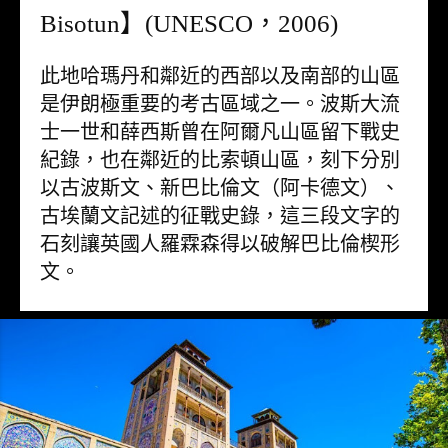
Bisotun】(UNESCO，2006)
此地哈瑪丹和鄰近的西部以及南部的山區
是伊朗極重要的考古區域之一。波斯大流
士一世和薛西斯曾在阿爾凡山區留下戰史
紀錄，也在鄰近的比索頓山區，刻下分別
以古波斯文、新巴比倫文（阿卡德文）、
古埃蘭文記述的征戰史錄，這三段文字的
石刻讓英國人羅霖森得以破解巴比倫楔形
文。