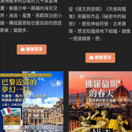
澳洲維多利亞省的九十英里海
灘，無邊沙岸一路鋪向海天交
從《達文西密碼》《天使與魔
界，海浪、風聲、鳥群與沿途小
鬼》到最新作品《秘密中的秘
鎮，構成最原始也最自由的旅途
密》，那些神祕符號、古老建
節奏；當腳步..
築、禁忌知識與地下組織，總像
一道道線索，把..
瞭解更多
瞭解更多