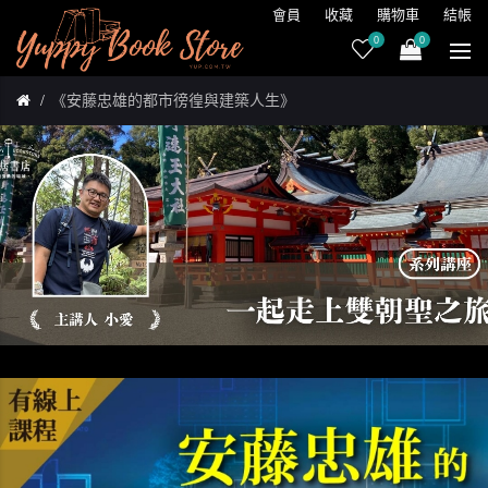
會員
收藏
購物車
結帳
0
0
《安藤忠雄的都市徬徨與建築人生》