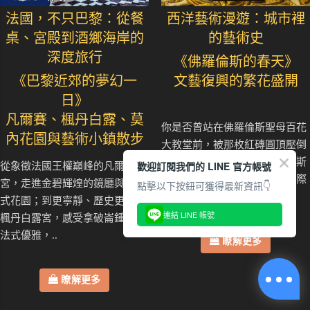
法國，不只巴黎：從餐
西洋藝術漫遊：城市裡
桌、宮殿到酒鄉海岸的
的藝術史
深度旅行
《佛羅倫斯的春天》
《巴黎近郊的夢幻一
文藝復興的繁花盛開
日》
凡爾賽、楓丹白露、莫
你是否曾站在佛羅倫斯聖母百花
內花園與藝術小鎮散步
大教堂前，被那枚紅磚圓頂壓倒
性的存在感震住？當布魯內列斯
歡迎訂閱我們的 LINE 官方帳號
從象徵法國王權巔峰的凡爾賽
基把不可能的穹頂推上城市天際
宮，走進金碧輝煌的鏡廳與幾何
點擊以下按鈕可獲得最新資訊👇
線，歐洲..
式花園；到更寧靜、歷史更深的
連結 LINE 帳號
楓丹白露宮，感受拿破崙鍾愛的
法式優雅，..
瞭解更多
瞭解更多