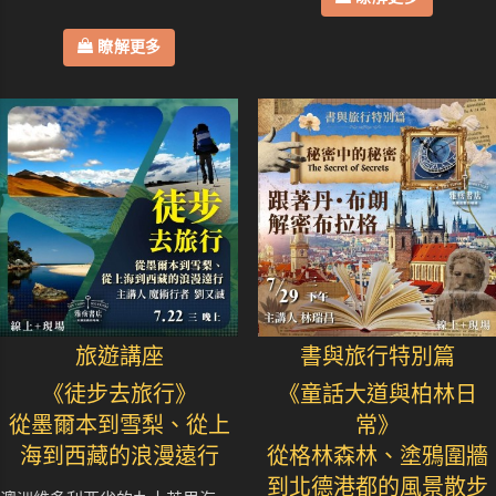
瞭解更多
旅遊講座
書與旅行特別篇
《徒步去旅行》
《童話大道與柏林日
從墨爾本到雪梨、從上
常》
海到西藏的浪漫遠行
從格林森林、塗鴉圍牆
到北德港都的風景散步