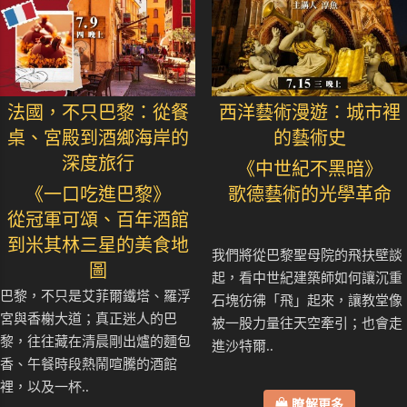
法國，不只巴黎：從餐
西洋藝術漫遊：城市裡
桌、宮殿到酒鄉海岸的
的藝術史
深度旅行
《中世紀不黑暗》
《一口吃進巴黎》
歌德藝術的光學革命
從冠軍可頌、百年酒館
到米其林三星的美食地
我們將從巴黎聖母院的飛扶壁談
圖
起，看中世紀建築師如何讓沉重
巴黎，不只是艾菲爾鐵塔、羅浮
石塊彷彿「飛」起來，讓教堂像
宮與香榭大道；真正迷人的巴
被一股力量往天空牽引；也會走
黎，往往藏在清晨剛出爐的麵包
進沙特爾..
香、午餐時段熱鬧喧騰的酒館
裡，以及一杯..
瞭解更多