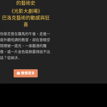
的藝術史
《光影大劇場》
巴洛克藝術的動感與狂
喜
你是否曾在羅馬的午後，走進一
座外觀低調的教堂，卻在昏暗空
間裡被一道光、一座翻湧的雕
像，或一片金色裝飾震得說不出
話？從納沃..
瞭解更多