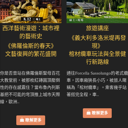
西洋藝術漫遊：城市裡
旅遊講座
的藝術史
《義大利多洛米堤再發
《佛羅倫斯的春天》
現》
文藝復興的繁花盛開
棺材纜車玩法與全景健
行新路線
你是否曾站在佛羅倫斯聖母百花
通往Forcella Sassolungo的老式纜
大教堂前，被那枚紅磚圓頂壓倒
車，因車廂狹長小巧，被旅人暱
性的存在感震住？當布魯內列斯
稱為「棺材纜車」。乘客幾乎站
基把不可能的穹頂推上城市天際
著搭完全程，車..
線，歐洲..
瞭解更多
瞭解更多