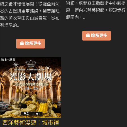
術館、蘇菲亞王后藝術中心到提
黎之後才慢慢展開！從羅亞爾河
森－博內米薩美術館，短短步行
谷的古堡與單車路線，到普羅旺
範圍內，..
斯的薰衣草田與山城自駕；從布
列塔尼的..
瞭解更多
瞭解更多
西洋藝術漫遊：城市裡