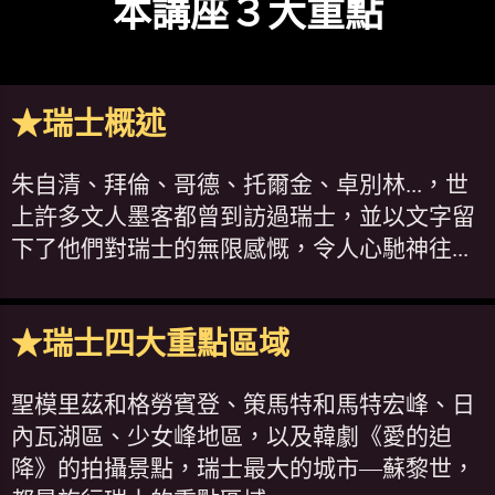
本講座３大重點
★瑞士概述
朱自清、拜倫、哥德、托爾金、卓別林...，世
上許多文人墨客都曾到訪過瑞士，並以文字留
下了他們對瑞士的無限感慨，令人心馳神往...
★瑞士四大重點區域
聖模里茲和格勞賓登、策馬特和馬特宏峰、日
內瓦湖區、少女峰地區，以及韓劇《愛的迫
降》的拍攝景點，瑞士最大的城市—蘇黎世，