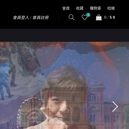
會員
收藏
購物車
結帳
0
0
/
$ 0
會員登入 / 會員註冊