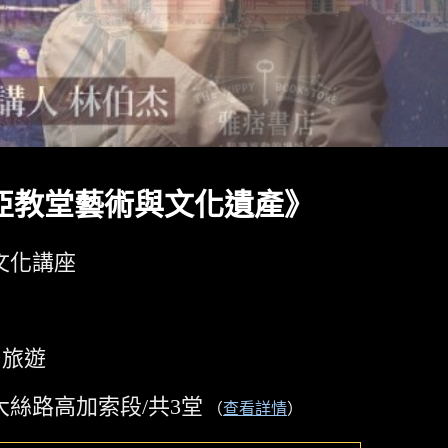
亞教堂藝術與文化遺產》
文化講座
旅遊
大絲路高加索段/共3堂
（
查看詳情
）