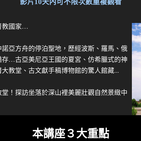
影片10天內可不限次數重複觀看
督教國家…
中諾亞方舟的停泊聖地，歷經波斯、羅馬、俄
猶存…古亞美尼亞王國的夏宮、仿希臘式的神
大教堂、古文獻手稿博物館的驚人館藏...
教堂！探訪坐落於深山裡美麗壯觀自然景緻中
本講座３大重點