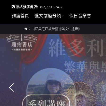
聯絡雅痞書店:
(02)2731-7477
雅痞首頁
藝文講座分類
假日音樂會
《亞美尼亞教堂藝術與文化遺產》