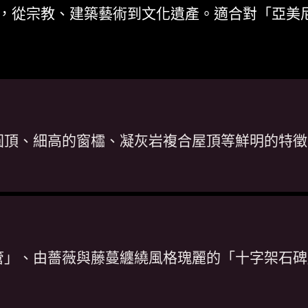
，從宗教、建築藝術到文化遺產。適合對「亞美
圓頂、細高的窗櫺、凝灰岩複合屋頂等鮮明的特徵
」、由薔薇與藤蔓纏繞風格瑰麗的「十字架石碑