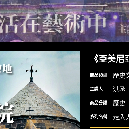
《亞美尼
歷史
商品類型
洪丞
主講人
歷史
商品分類
走入
系列名稱