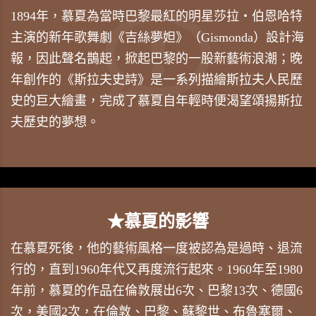
1894年，慕夏為當時巴黎最紅的明星莎拉・伯恩哈特
主演的新年歌舞劇《吉絲夢妲》（Gismonda）設計海
報，因此聲名鵲起，掀起巴黎的一股新藝術浪潮；晚
年創作的《斯拉夫史詩》是一系列描繪斯拉夫人民歷
史的巨大繪畫，完成了慕夏自年輕時便渴望頌揚斯拉
夫歷史的夢想。
★慕夏的影響
在慕夏死後，他的藝術風格一度被認為是過時、退流
行的，直到1960年代又再度流行起來。1960年至1980
年前，慕夏的作品在倫敦展出6次、巴黎13次、德國6
次，美國2次，在倫敦、巴黎、蘇黎世、布魯塞爾、