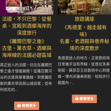
法國，不只巴黎：從餐
旅遊講座
桌、宮殿到酒鄉海岸的
《馬德里，越走越有
深度旅行
味》
《離開巴黎之後》
名畫、老酒館與巷弄秘
古堡、薰衣草、酒鄉與
境的深度散步
海岸線的法國必遊區域
馬德里迷人的地方，正是藝術與
日常幾乎沒有界線。從普拉多美
真正迷人的法國，往往在離開巴
術館、蘇菲亞王后藝術中心到提
黎之後才慢慢展開！從羅亞爾河
森－博內米薩美術館，短短步行
谷的古堡與單車路線，到普羅旺
範圍內，..
斯的薰衣草田與山城自駕；從布
列塔尼的..
瞭解更多
瞭解更多