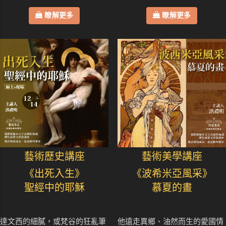
瞭解更多
瞭解更多
藝術歷史講座
藝術美學講座
《出死入生》
《波希米亞風采》
聖經中的耶穌
慕夏的畫
達文西的細膩，或梵谷的狂亂筆
他遠走異鄉、油然而生的愛國情