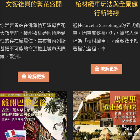
文藝復興的繁花盛開
棺材纜車玩法與全景健
行新路線
你是否曾站在佛羅倫斯聖母百花
通往Forcella Sassolungo的老式纜
大教堂前，被那枚紅磚圓頂壓倒
車，因車廂狹長小巧，被旅人暱
性的存在感震住？當布魯內列斯
稱為「棺材纜車」。乘客幾乎站
基把不可能的穹頂推上城市天際
著搭完全程，車..
線，歐洲..
瞭解更多
瞭解更多