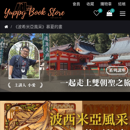
會員
收藏
購物車
結帳
0
0
《波希米亞風采》慕夏的畫