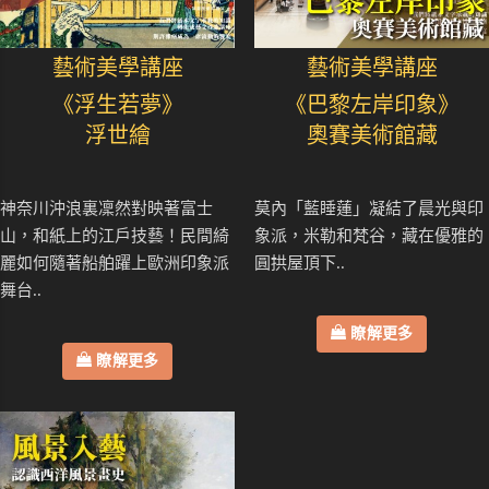
藝術美學講座
藝術美學講座
《浮生若夢》
《巴黎左岸印象》
浮世繪
奧賽美術館藏
神奈川沖浪裏凜然對映著富士
莫內「藍睡蓮」凝結了晨光與印
山，和紙上的江戶技藝！民間綺
象派，米勒和梵谷，藏在優雅的
麗如何隨著船舶躍上歐洲印象派
圓拱屋頂下..
舞台..
瞭解更多
瞭解更多