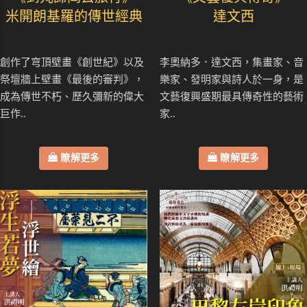
米開朗基羅的傳世經典
達文西
創作了穹頂壁畫《創世紀》以及
李奧納多．達文西，集畫家、音
祭壇牆上壁畫《最後的審判》，
樂家、發明家與詩人於一身，是
成為傳世不朽、歷久彌新的偉大
文藝復興盛期最具傳奇性的藝術
巨作..
家..
瞭解更多
瞭解更多