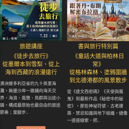
旅遊講座
書與旅行特別篇
《徒步去旅行》
《童話大道與柏林日
從墨爾本到雪梨、從上
常》
海到西藏的浪漫遠行
從格林森林、塗鴉圍牆
到北德港都的風景散步
澳洲維多利亞省的九十英里海
灘，無邊沙岸一路鋪向海天交
從《達文西密碼》《天使與魔
界，海浪、風聲、鳥群與沿途小
鬼》到最新作品《秘密中的秘
鎮，構成最原始也最自由的旅途
密》，那些神祕符號、古老建
節奏；當腳步..
築、禁忌知識與地下組織，總像
一道道線索，把..