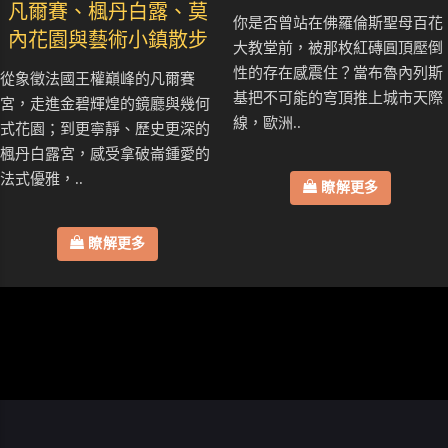
凡爾賽、楓丹白露、莫
你是否曾站在佛羅倫斯聖母百花
內花園與藝術小鎮散步
大教堂前，被那枚紅磚圓頂壓倒
性的存在感震住？當布魯內列斯
從象徵法國王權巔峰的凡爾賽
基把不可能的穹頂推上城市天際
宮，走進金碧輝煌的鏡廳與幾何
線，歐洲..
式花園；到更寧靜、歷史更深的
楓丹白露宮，感受拿破崙鍾愛的
法式優雅，..
瞭解更多
瞭解更多