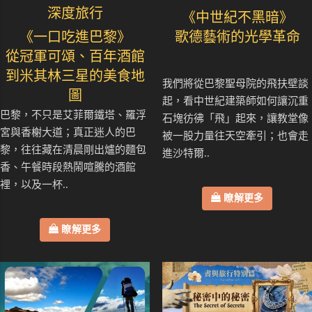
深度旅行
《中世紀不黑暗》
《一口吃進巴黎》
歌德藝術的光學革命
從冠軍可頌、百年酒館
到米其林三星的美食地
我們將從巴黎聖母院的飛扶壁談
圖
起，看中世紀建築師如何讓沉重
巴黎，不只是艾菲爾鐵塔、羅浮
石塊彷彿「飛」起來，讓教堂像
宮與香榭大道；真正迷人的巴
被一股力量往天空牽引；也會走
黎，往往藏在清晨剛出爐的麵包
進沙特爾..
香、午餐時段熱鬧喧騰的酒館
裡，以及一杯..
瞭解更多
瞭解更多