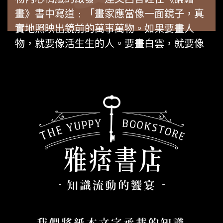
更以《最後的晚餐》和《蒙娜麗莎》最為人
畫》書中寫道﹕「畫家應當像一面鏡子，真
所熟知。
實地照映出鏡前的萬事萬物。如果要畫人
物，就要像活生生的人。要畫白雲，就要像
真正天空中飄浮的白雲。不但如此，還要用
心靈之眼去感受眼前的一切，找尋其中的意
義。」達文西首創的暈染法和空氣遠近法，
對後世貢獻的重要程度，可以說是無出其右
者。