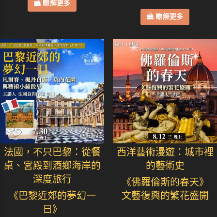
瞭解更多
瞭解更多
法國，不只巴黎：從餐
西洋藝術漫遊：城市裡
桌、宮殿到酒鄉海岸的
的藝術史
深度旅行
《佛羅倫斯的春天》
《巴黎近郊的夢幻一
文藝復興的繁花盛開
日》