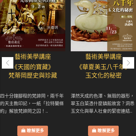
藝術美學講座
藝術美學講座
《天國的寶藏》
《華夏美玉八千年》
梵蒂岡歷史與珍藏
玉文化的秘密
四十分鐘腳程的梵諦岡，兩千年
渾然天成的色澤、無瑕的器形，
的天主教印記，一紙「拉特蘭條
翠玉白菜憑什麼鎮館故宮？洞悉
約」解放梵諦岡之囚！..
玉文化與華人社會的緊密連結..
瞭解更多
瞭解更多