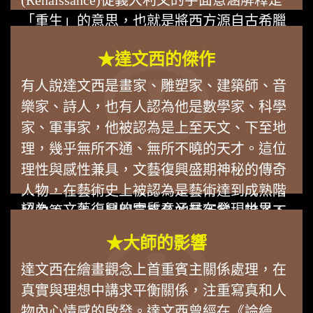
「重生」的意思，也就是將西方源自古希臘
羅馬的古典美學思想重新興起。在重視人文
★達文西的傑作
主義思想的當時，相對於中世紀刻板的藝術
風格，文藝復興時期的藝術風格，也因之產
有人說達文西是畫家、雕塑家、建築師、音
生重大變革。除了追求藝術的真實性，也在
樂家、詩人，也有人認為他是數學家、科學
古典藝術中吸收寫實的手法，追求畫面形象
家、軍事家，他被認為是上至天文、下至地
的生動性和感染力。綜合而言，文藝復興時
理，幾乎無所不通、無所不曉的天才。這位
期的藝術風格就是「古典中有寫實，寫實中
理性與感性兼具，文藝復興盛期神秘的傳奇
講求生動。」19世紀的學者雅各‧布克哈特
人物，在藝術史上被認為是藝術達到成熟階
認為，文藝復興的實質意涵是在發現世界、
段的第一人，是最富盛名的藝術家。除了不
發現人。
計其數的各種科學性、醫學性的精細手稿
★大師的影響
外，他的繪畫藝術才華，也在他的老師維洛
達文西在繪畫觀念上首重賓主關係處理，在
奇歐見證下留名青史。總括他的作品以宗教
真實與理想中講求平衡關係，注重寫真和人
畫、人物畫與神話畫為主；傳世經典作品，
物內心情感的啟發。達文西曾經在《論繪