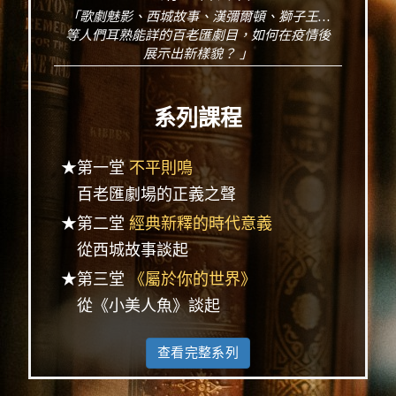
「歌劇魅影、西城故事、漢彌爾頓、獅子王…
等人們耳熟能詳的百老匯劇目，如何在疫情後
展示出新樣貌？ 」
系列課程
★第一堂
不平則鳴
百老匯劇場的正義之聲
★第二堂
經典新釋的時代意義
從西城故事談起
★第三堂
《屬於你的世界》
從《小美人魚》談起
查看完整系列