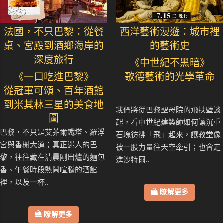
法國，不只巴黎：從餐
西洋藝術漫遊：城市裡
桌、宮殿到酒鄉海岸的
的藝術史
深度旅行
《中世紀不黑暗》
《一口吃進巴黎》
歌德藝術的光學革命
從冠軍可頌、百年酒館
到米其林三星的美食地
我們將從巴黎聖母院的飛扶壁談
圖
起，看中世紀建築師如何讓沉重
巴黎，不只是艾菲爾鐵塔、羅浮
石塊彷彿「飛」起來，讓教堂像
宮與香榭大道；真正迷人的巴
被一股力量往天空牽引；也會走
黎，往往藏在清晨剛出爐的麵包
進沙特爾..
香、午餐時段熱鬧喧騰的酒館
裡，以及一杯..
瞭解更多
瞭解更多