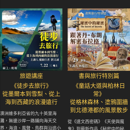
旅遊講座
書與旅行特別篇
《徒步去旅行》
《童話大道與柏林日
從墨爾本到雪梨、從上
常》
海到西藏的浪漫遠行
從格林森林、塗鴉圍牆
到北德港都的風景散步
澳洲維多利亞省的九十英里海
灘，無邊沙岸一路鋪向海天交
從《達文西密碼》《天使與魔
界，海浪、風聲、鳥群與沿途小
鬼》到最新作品《秘密中的秘