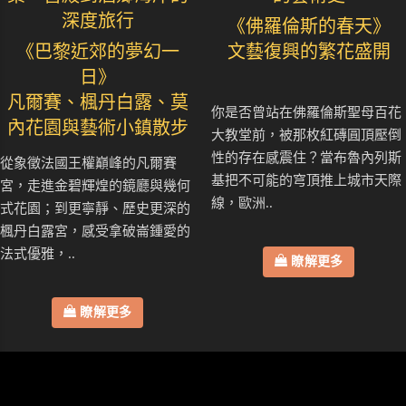
深度旅行
《佛羅倫斯的春天》
《巴黎近郊的夢幻一
文藝復興的繁花盛開
日》
凡爾賽、楓丹白露、莫
你是否曾站在佛羅倫斯聖母百花
內花園與藝術小鎮散步
大教堂前，被那枚紅磚圓頂壓倒
性的存在感震住？當布魯內列斯
從象徵法國王權巔峰的凡爾賽
基把不可能的穹頂推上城市天際
宮，走進金碧輝煌的鏡廳與幾何
線，歐洲..
式花園；到更寧靜、歷史更深的
楓丹白露宮，感受拿破崙鍾愛的
法式優雅，..
瞭解更多
瞭解更多