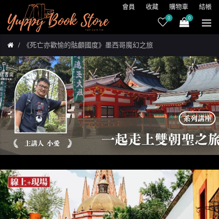
會員
收藏
購物車
結帳
0
0
《死亡亦歡愉的骷顱國度》墨西哥魔幻之旅