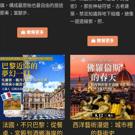
鎮，構成最原始也最自由的旅途
密》，那些神祕符號、古老建
節奏；當腳步..
築、禁忌知識與地下組織，總像
一道道線索，把..
瞭解更多
瞭解更多
法國，不只巴黎：從餐
西洋藝術漫遊：城市裡
桌、宮殿到酒鄉海岸的
的藝術史