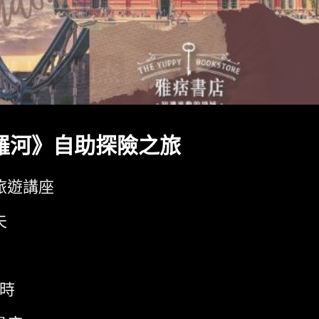
羅河》自助探險之旅
旅遊講座
夫
小時