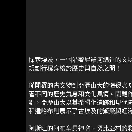
探索埃及，一個沿著尼羅河綿延的文
規劃行程穿梭於歷史與自然之間！
從開羅的古文物到亞歷山大的海邊咖
著不同的歷史氣息和文化風情。開羅
點，亞歷山大以其希臘化遺跡和現代
和達哈布則展示了古埃及的繁榮與紅海的
阿斯旺的阿布辛貝神廟、努比亞村的