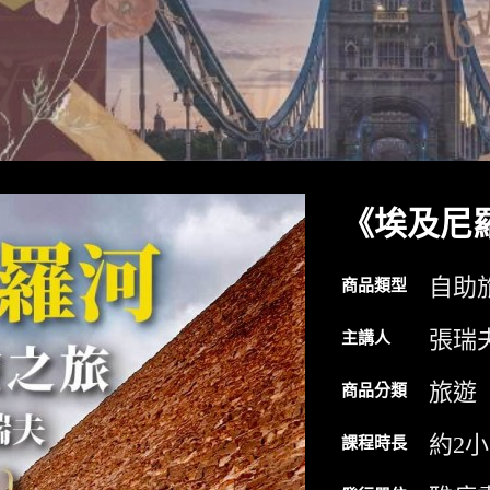
《埃及尼
自助
商品類型
張瑞
主講人
旅遊
商品分類
約2
課程時長