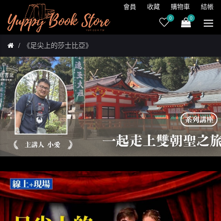
會員
收藏
購物車
結帳
0
0
《足尖上的莎士比亞》