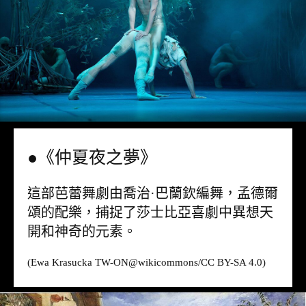
●《仲夏夜之夢》
這部芭蕾舞劇由喬治·巴蘭欽編舞，孟德爾
頌的配樂，捕捉了莎士比亞喜劇中異想天
開和神奇的元素。
(Ewa Krasucka TW-ON@
wikicommons
/CC BY-SA 4.0)