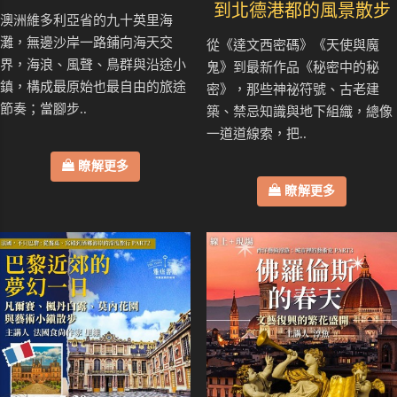
到北德港都的風景散步
澳洲維多利亞省的九十英里海
灘，無邊沙岸一路鋪向海天交
從《達文西密碼》《天使與魔
界，海浪、風聲、鳥群與沿途小
鬼》到最新作品《秘密中的秘
鎮，構成最原始也最自由的旅途
密》，那些神祕符號、古老建
節奏；當腳步..
築、禁忌知識與地下組織，總像
一道道線索，把..
瞭解更多
瞭解更多