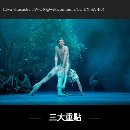
(Ewa Krasucka TW-ON@
wikicommons
/CC BY-SA 4.0)
── 三大重點 ──