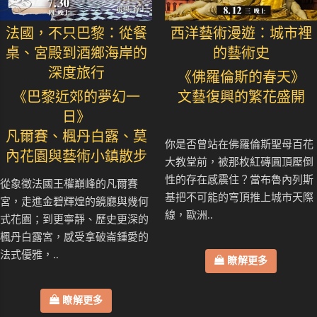
法國，不只巴黎：從餐
西洋藝術漫遊：城市裡
桌、宮殿到酒鄉海岸的
的藝術史
深度旅行
《佛羅倫斯的春天》
《巴黎近郊的夢幻一
文藝復興的繁花盛開
日》
凡爾賽、楓丹白露、莫
你是否曾站在佛羅倫斯聖母百花
內花園與藝術小鎮散步
大教堂前，被那枚紅磚圓頂壓倒
性的存在感震住？當布魯內列斯
從象徵法國王權巔峰的凡爾賽
基把不可能的穹頂推上城市天際
宮，走進金碧輝煌的鏡廳與幾何
線，歐洲..
式花園；到更寧靜、歷史更深的
楓丹白露宮，感受拿破崙鍾愛的
法式優雅，..
瞭解更多
瞭解更多