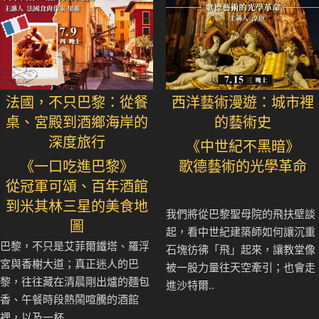
法國，不只巴黎：從餐
西洋藝術漫遊：城市裡
桌、宮殿到酒鄉海岸的
的藝術史
深度旅行
《中世紀不黑暗》
《一口吃進巴黎》
歌德藝術的光學革命
從冠軍可頌、百年酒館
到米其林三星的美食地
我們將從巴黎聖母院的飛扶壁談
圖
起，看中世紀建築師如何讓沉重
巴黎，不只是艾菲爾鐵塔、羅浮
石塊彷彿「飛」起來，讓教堂像
宮與香榭大道；真正迷人的巴
被一股力量往天空牽引；也會走
黎，往往藏在清晨剛出爐的麵包
進沙特爾..
香、午餐時段熱鬧喧騰的酒館
裡，以及一杯..