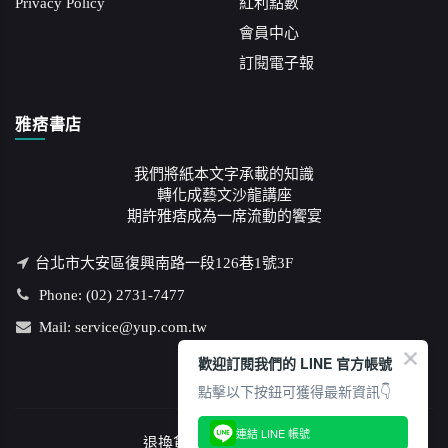
Privacy Policy
紅利點數
會員中心
訂閱電子報
雅痞書店
我們將紙本文字承載的知識
轉化成藝文沙龍講座
期許雅痞成為一席流動的饗宴
台北市大安區復興南路一段126巷1號3F
Phone: (02) 2731-7477
Mail: service@yup.com.tw
歡迎訂閱我們的 LINE 官方帳號
點擊以下按鈕可獲得最新資訊👇
連結 LINE 帳號
退換貨說明
/
隱私權政策