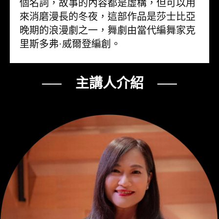
個名詞，故事的內容都是虛構，但可以用
來消磨漫長的冬夜，這部作品是莎士比亞
晚期的浪漫劇之一，舞劇由當代編舞家克
里斯多弗·威爾登編創。
── 主講人介紹 ──