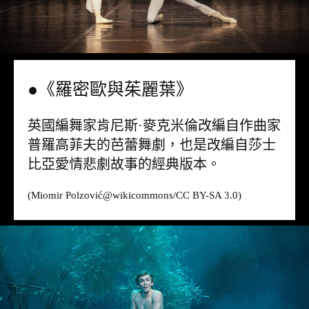
●《羅密歐與茱麗葉》
英國編舞家肯尼斯·麥克米倫改編自作曲家
普羅高菲夫的芭蕾舞劇，也是改編自莎士
比亞愛情悲劇故事的經典版本。
(Miomir Polzović@
wikicommons
/CC BY-SA 3.0)