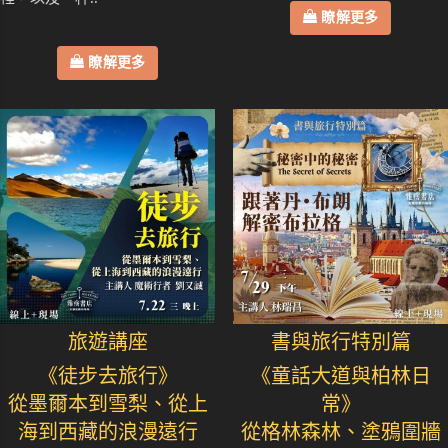
瞭解更多
瞭解更多
旅遊講座
書與旅行特別篇
《徒步去旅行》
《童話大道與柏林日
從墨爾本到雪梨、從上
常》
海到西藏的浪漫遠行
從格林森林、塗鴉圍牆