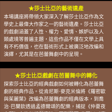
★莎士比亞的藝術遺產
本場講座將帶領大家深入了解莎士比亞作為文
學史上最偉大作家之一的藝術遺產。莎士比亞
的戲劇涵蓋了人性、權力、愛情、嫉妒以及人
類處境等普遍主題，這些作品不僅在文學上具
有不朽價值，也在藝術形式上被廣泛地改編和
演繹，尤其是在芭蕾舞劇中的呈現。
★莎士比亞戲劇在芭蕾舞中的轉化
探索莎士比亞的經典戲劇如何被轉化為芭蕾舞
劇的經典作品。從肯尼斯·麥克米倫將《羅密歐
與茱麗葉》改編為芭蕾舞劇的經典版本，到喬
治·巴蘭欽透過孟德爾頌的配樂，捕捉《仲夏夜