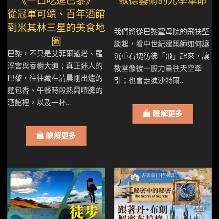
《一口吃進巴黎》
歌德藝術的光學革命
從冠軍可頌、百年酒館
到米其林三星的美食地
我們將從巴黎聖母院的飛扶壁
圖
談起，看中世紀建築師如何讓
巴黎，不只是艾菲爾鐵塔、羅
沉重石塊彷彿「飛」起來，讓
浮宮與香榭大道；真正迷人的
教堂像被一股力量往天空牽
巴黎，往往藏在清晨剛出爐的
引；也會走進沙特爾..
麵包香、午餐時段熱鬧喧騰的
酒館裡，以及一杯..
瞭解更多
瞭解更多