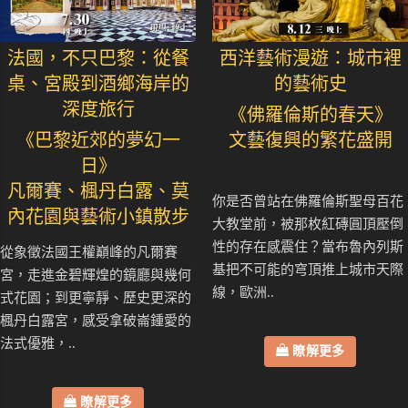
法國，不只巴黎：從餐
西洋藝術漫遊：城市裡
桌、宮殿到酒鄉海岸的
的藝術史
深度旅行
《佛羅倫斯的春天》
《巴黎近郊的夢幻一
文藝復興的繁花盛開
日》
凡爾賽、楓丹白露、莫
你是否曾站在佛羅倫斯聖母百花
內花園與藝術小鎮散步
大教堂前，被那枚紅磚圓頂壓倒
性的存在感震住？當布魯內列斯
從象徵法國王權巔峰的凡爾賽
基把不可能的穹頂推上城市天際
宮，走進金碧輝煌的鏡廳與幾何
線，歐洲..
式花園；到更寧靜、歷史更深的
楓丹白露宮，感受拿破崙鍾愛的
法式優雅，..
瞭解更多
瞭解更多