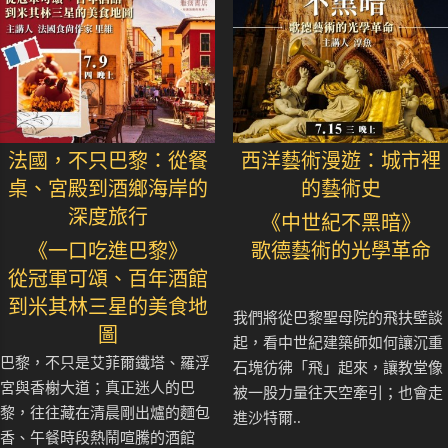
法國，不只巴黎：從餐
西洋藝術漫遊：城市裡
桌、宮殿到酒鄉海岸的
的藝術史
深度旅行
《中世紀不黑暗》
《一口吃進巴黎》
歌德藝術的光學革命
從冠軍可頌、百年酒館
到米其林三星的美食地
我們將從巴黎聖母院的飛扶壁談
圖
起，看中世紀建築師如何讓沉重
巴黎，不只是艾菲爾鐵塔、羅浮
石塊彷彿「飛」起來，讓教堂像
宮與香榭大道；真正迷人的巴
被一股力量往天空牽引；也會走
黎，往往藏在清晨剛出爐的麵包
進沙特爾..
香、午餐時段熱鬧喧騰的酒館