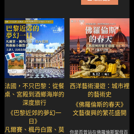
法國，不只巴黎：從餐
西洋藝術漫遊：城市裡
桌、宮殿到酒鄉海岸的
的藝術史
深度旅行
《佛羅倫斯的春天》
《巴黎近郊的夢幻一
文藝復興的繁花盛開
日》
凡爾賽、楓丹白露、莫
你是否曾站在佛羅倫斯聖母百