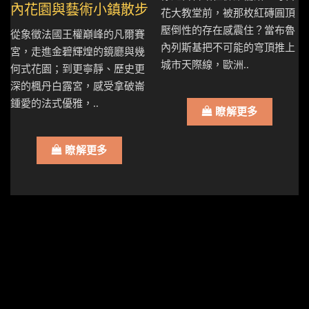
內花園與藝術小鎮散步
花大教堂前，被那枚紅磚圓頂
壓倒性的存在感震住？當布魯
從象徵法國王權巔峰的凡爾賽
內列斯基把不可能的穹頂推上
宮，走進金碧輝煌的鏡廳與幾
城市天際線，歐洲..
何式花園；到更寧靜、歷史更
深的楓丹白露宮，感受拿破崙
鍾愛的法式優雅，..
瞭解更多
瞭解更多