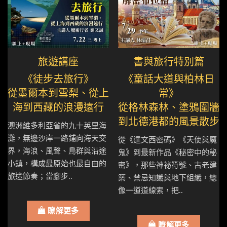
旅遊講座
書與旅行特別篇
《徒步去旅行》
《童話大道與柏林日
從墨爾本到雪梨、從上
常》
海到西藏的浪漫遠行
從格林森林、塗鴉圍牆
到北德港都的風景散步
澳洲維多利亞省的九十英里海
灘，無邊沙岸一路鋪向海天交
從《達文西密碼》《天使與魔
界，海浪、風聲、鳥群與沿途
鬼》到最新作品《秘密中的秘
小鎮，構成最原始也最自由的
密》，那些神祕符號、古老建
旅途節奏；當腳步..
築、禁忌知識與地下組織，總
像一道道線索，把..
瞭解更多
瞭解更多