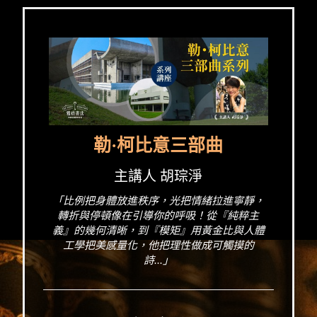
勒·柯比意三部曲
主講人 胡琮淨
「比例把身體放進秩序，光把情緒拉進寧靜，
轉折與停頓像在引導你的呼吸！從『純粹主
義』的幾何清晰，到『模矩』用黃金比與人體
工學把美感量化，他把理性做成可觸摸的
詩...」