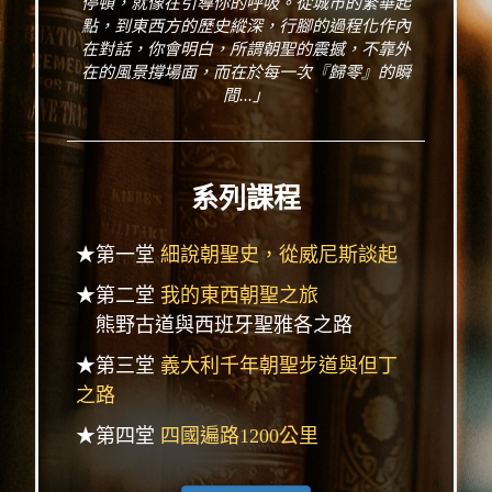
停頓，就像在引導你的呼吸。從城市的繁華起
點，到東西方的歷史縱深，行腳的過程化作內
在對話，你會明白，所謂朝聖的震撼，不靠外
在的風景撐場面，而在於每一次『歸零』的瞬
間...」
系列課程
★第一堂
細說朝聖史，從威尼斯談起
★第二堂
我的東西朝聖之旅
熊野古道與西班牙聖雅各之路
★第三堂
義大利千年朝聖步道與但丁
之路
★第四堂
四國遍路1200公里