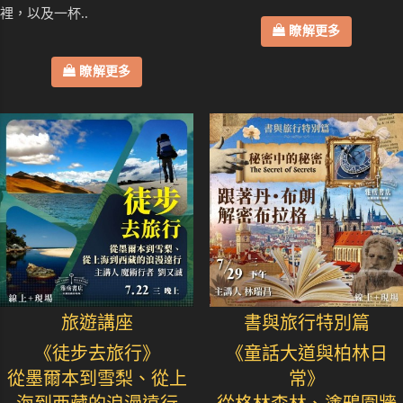
裡，以及一杯..
瞭解更多
瞭解更多
旅遊講座
書與旅行特別篇
《徒步去旅行》
《童話大道與柏林日
從墨爾本到雪梨、從上
常》