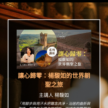
讓心歸零：楊馥如的世界朝
聖之旅
主講人 楊馥如
「用腳步與用汗水把雜念洗淨，沿途的曲折與