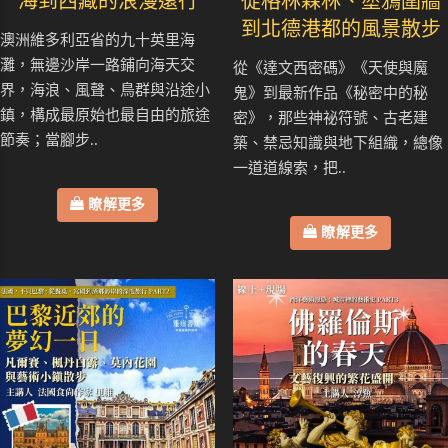
海到西藏的浪漫遠行
從格林森林、塗鴉圍牆
到北德港都的風景散步
澳洲維多利亞省的九十英里海
灘，無邊沙岸一路鋪向海天交
從《達文西密碼》《天使與魔
界，海浪、風聲、鳥群與沿途小
鬼》到最新作品《秘密中的秘
鎮，構成最原始也最自由的旅途
密》，那些神祕符號、古老建
節奏；當腳步..
築、禁忌知識與地下組織，總像
一道道線索，把..
瞭解更多
瞭解更多