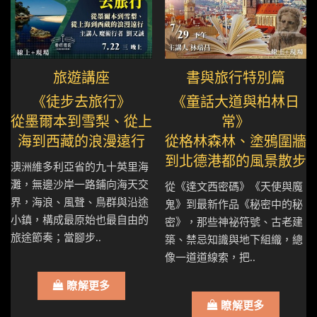
旅遊講座
書與旅行特別篇
《徒步去旅行》
《童話大道與柏林日
從墨爾本到雪梨、從上
常》
海到西藏的浪漫遠行
從格林森林、塗鴉圍牆
到北德港都的風景散步
澳洲維多利亞省的九十英里海
灘，無邊沙岸一路鋪向海天交
從《達文西密碼》《天使與魔
界，海浪、風聲、鳥群與沿途
鬼》到最新作品《秘密中的秘
小鎮，構成最原始也最自由的
密》，那些神祕符號、古老建
旅途節奏；當腳步..
築、禁忌知識與地下組織，總
像一道道線索，把..
瞭解更多
瞭解更多