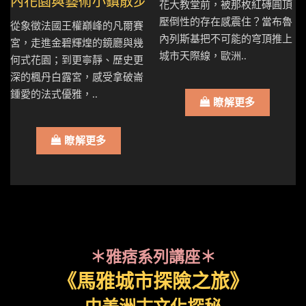
內花園與藝術小鎮散步
花大教堂前，被那枚紅磚圓頂
壓倒性的存在感震住？當布魯
從象徵法國王權巔峰的凡爾賽
內列斯基把不可能的穹頂推上
宮，走進金碧輝煌的鏡廳與幾
城市天際線，歐洲..
何式花園；到更寧靜、歷史更
深的楓丹白露宮，感受拿破崙
鍾愛的法式優雅，..
瞭解更多
瞭解更多
＊雅痞系列講座＊
《馬雅城市探險之旅》