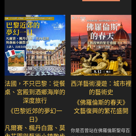
法國，不只巴黎：從餐
西洋藝術漫遊：城市裡
桌、宮殿到酒鄉海岸的
的藝術史
深度旅行
《佛羅倫斯的春天》
《巴黎近郊的夢幻一
文藝復興的繁花盛開
日》
凡爾賽、楓丹白露、莫
你是否曾站在佛羅倫斯聖母百