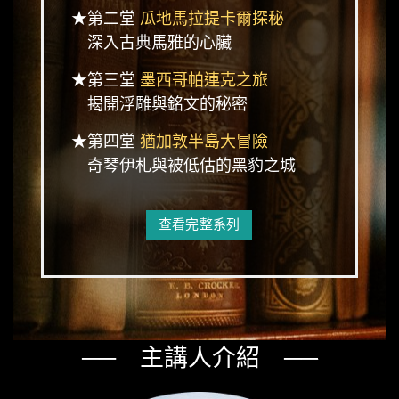
★第二堂
瓜地馬拉提卡爾探秘
深入古典馬雅的心臟
★第三堂
墨西哥帕連克之旅
揭開浮雕與銘文的秘密
★第四堂
猶加敦半島大冒險
奇琴伊札與被低估的黑豹之城
查看完整系列
── 主講人介紹 ──