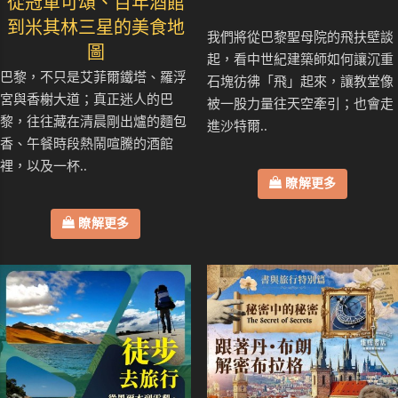
從冠軍可頌、百年酒館
到米其林三星的美食地
我們將從巴黎聖母院的飛扶壁談
圖
起，看中世紀建築師如何讓沉重
巴黎，不只是艾菲爾鐵塔、羅浮
石塊彷彿「飛」起來，讓教堂像
宮與香榭大道；真正迷人的巴
被一股力量往天空牽引；也會走
黎，往往藏在清晨剛出爐的麵包
進沙特爾..
香、午餐時段熱鬧喧騰的酒館
裡，以及一杯..
瞭解更多
瞭解更多