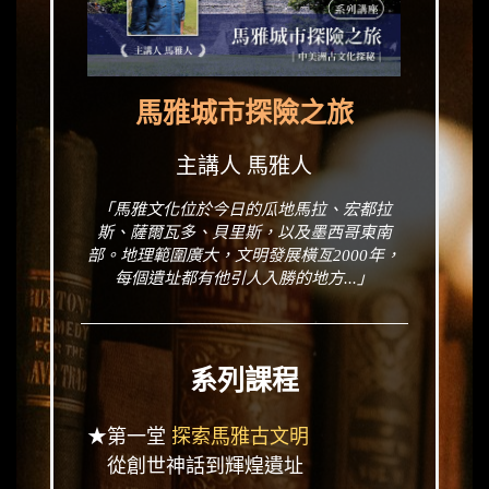
馬雅城市探險之旅
主講人 馬雅人
「馬雅文化位於今日的瓜地馬拉、宏都拉
斯、薩爾瓦多、貝里斯，以及墨西哥東南
部。地理範圍廣大，文明發展橫亙2000年，
每個遺址都有他引人入勝的地方...」
系列課程
★第一堂
探索馬雅古文明
從創世神話到輝煌遺址