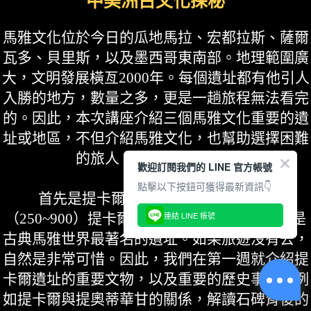
中美洲古文化探秘
馬雅文化位於今日的瓜地馬拉、宏都拉斯、薩爾
瓦多、貝里斯，以及墨西哥東南部。地理範圍廣
大，文明發展橫亙2000年。每個遺址都有他引人
入勝的地方，數量之多，更是一趟旅程無法看完
的。因此，本次講座介紹三個馬雅文化重要的遺
址或地區，不但介紹馬雅文化，也幫助選擇困難
的旅人，排列優先順序。
歡迎訂閱我們的 LINE 官方帳號
點擊以下按鈕可獲得最新資訊👇
首先是提卡爾（Tikal），在古典馬雅
連結 LINE 帳號
（250~900）提卡爾最重要的政治體，同時也是
古典馬雅世界最著名的遺址。如果旅遊沒有去，
自然是非常可惜。因此，我們在第一週就介紹提
卡爾遺址的重要文物，以及重要的歷史事件。例
如提卡爾與提奧蒂華甘的關係，解讀石碑背後的