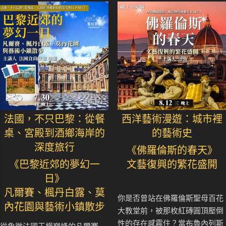
法國，不只巴黎：從餐
西洋藝術漫遊：城市裡
桌、宮殿到酒鄉海岸的
的藝術史
深度旅行
《佛羅倫斯的春天》
《巴黎近郊的夢幻一
文藝復興的繁花盛開
日》
凡爾賽、楓丹白露、莫
你是否曾站在佛羅倫斯聖母百花
內花園與藝術小鎮散步
大教堂前，被那枚紅磚圓頂壓倒
性的存在感震住？當布魯內列斯