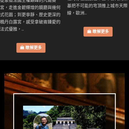
從象徵法國王權巔峰的凡爾賽
基把不可能的穹頂推上城市天際
宮，走進金碧輝煌的鏡廳與幾何
線，歐洲..
式花園；到更寧靜、歷史更深的
楓丹白露宮，感受拿破崙鍾愛的
法式優雅，..
瞭解更多
瞭解更多