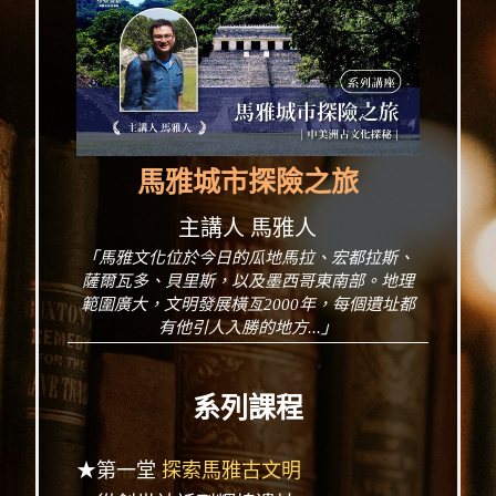
馬雅城市探險之旅
主講人 馬雅人
「馬雅文化位於今日的瓜地馬拉、宏都拉斯、
薩爾瓦多、貝里斯，以及墨西哥東南部。地理
範圍廣大，文明發展橫亙2000年，每個遺址都
有他引人入勝的地方...」
系列課程
★第一堂
探索馬雅古文明