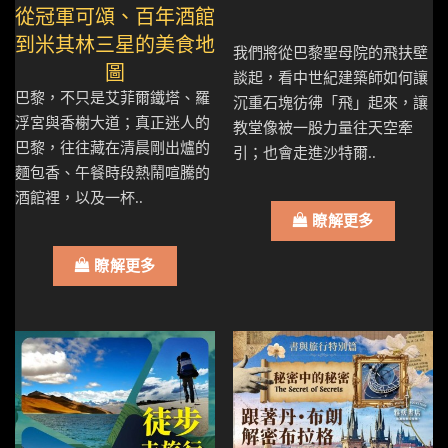
從冠軍可頌、百年酒館
到米其林三星的美食地
我們將從巴黎聖母院的飛扶壁
圖
談起，看中世紀建築師如何讓
巴黎，不只是艾菲爾鐵塔、羅
沉重石塊彷彿「飛」起來，讓
浮宮與香榭大道；真正迷人的
教堂像被一股力量往天空牽
巴黎，往往藏在清晨剛出爐的
引；也會走進沙特爾..
麵包香、午餐時段熱鬧喧騰的
酒館裡，以及一杯..
瞭解更多
瞭解更多