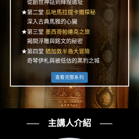
從創世神話到輝煌遺址
★第二堂
瓜地馬拉提卡爾探秘
深入古典馬雅的心臟
★第三堂
墨西哥帕連克之旅
揭開浮雕與銘文的秘密
★第四堂
猶加敦半島大冒險
奇琴伊札與被低估的黑豹之城
查看完整系列
── 主講人介紹 ──