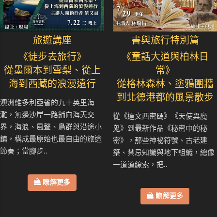
旅遊講座
書與旅行特別篇
《徒步去旅行》
《童話大道與柏林日
從墨爾本到雪梨、從上
常》
海到西藏的浪漫遠行
從格林森林、塗鴉圍牆
到北德港都的風景散步
澳洲維多利亞省的九十英里海
灘，無邊沙岸一路鋪向海天交
從《達文西密碼》《天使與魔
界，海浪、風聲、鳥群與沿途小
鬼》到最新作品《秘密中的秘
鎮，構成最原始也最自由的旅途
密》，那些神祕符號、古老建
節奏；當腳步..
築、禁忌知識與地下組織，總像
一道道線索，把..
瞭解更多
瞭解更多