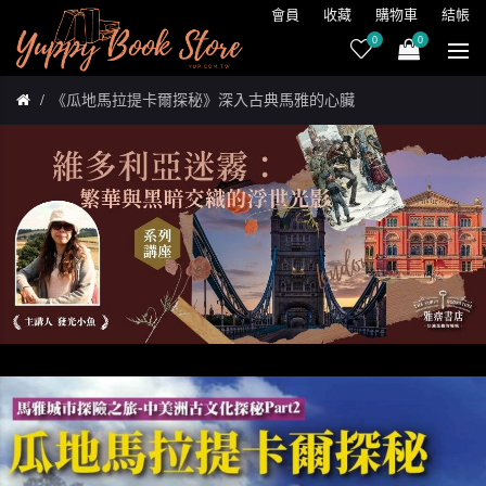
會員
收藏
購物車
結帳
0
0
《瓜地馬拉提卡爾探秘》深入古典馬雅的心臟