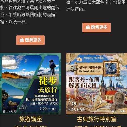
宮與香榭大道；真正迷人的巴
被一股力量往天空牽引；也會走
黎，往往藏在清晨剛出爐的麵包
進沙特爾..
香、午餐時段熱鬧喧騰的酒館
裡，以及一杯..
瞭解更多
瞭解更多
旅遊講座
書與旅行特別篇