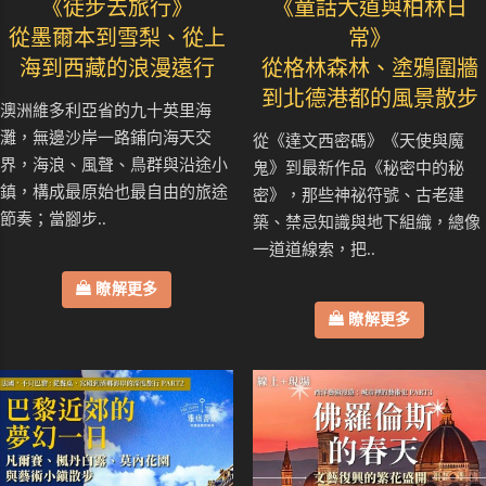
《徒步去旅行》
《童話大道與柏林日
從墨爾本到雪梨、從上
常》
海到西藏的浪漫遠行
從格林森林、塗鴉圍牆
到北德港都的風景散步
澳洲維多利亞省的九十英里海
灘，無邊沙岸一路鋪向海天交
從《達文西密碼》《天使與魔
界，海浪、風聲、鳥群與沿途小
鬼》到最新作品《秘密中的秘
鎮，構成最原始也最自由的旅途
密》，那些神祕符號、古老建
節奏；當腳步..
築、禁忌知識與地下組織，總像
一道道線索，把..
瞭解更多
瞭解更多