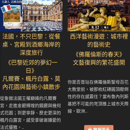
法國，不只巴黎：從餐
西洋藝術漫遊：城市裡
桌、宮殿到酒鄉海岸的
的藝術史
深度旅行
《佛羅倫斯的春天》
《巴黎近郊的夢幻一
文藝復興的繁花盛開
日》
凡爾賽、楓丹白露、莫
你是否曾站在佛羅倫斯聖母百花
內花園與藝術小鎮散步
大教堂前，被那枚紅磚圓頂壓倒
性的存在感震住？當布魯內列斯
從象徵法國王權巔峰的凡爾賽
基把不可能的穹頂推上城市天際
宮，走進金碧輝煌的鏡廳與幾何
線，歐洲..
式花園；到更寧靜、歷史更深的
楓丹白露宮，感受拿破崙鍾愛的
法式優雅，..
瞭解更多