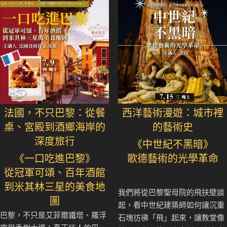
法國，不只巴黎：從餐
西洋藝術漫遊：城市裡
桌、宮殿到酒鄉海岸的
的藝術史
深度旅行
《中世紀不黑暗》
《一口吃進巴黎》
歌德藝術的光學革命
從冠軍可頌、百年酒館
到米其林三星的美食地
我們將從巴黎聖母院的飛扶壁談
圖
起，看中世紀建築師如何讓沉重
巴黎，不只是艾菲爾鐵塔、羅浮
石塊彷彿「飛」起來，讓教堂像