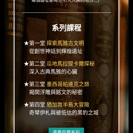
每個遺址都有他引人入勝的地方...」
系列課程
★第一堂
探索馬雅古文明
從創世神話到輝煌遺址
★第二堂
瓜地馬拉提卡爾探秘
深入古典馬雅的心臟
★第三堂
墨西哥帕連克之旅
揭開浮雕與銘文的秘密
★第四堂
猶加敦半島大冒險
奇琴伊札與被低估的黑豹之城
查看完整系列