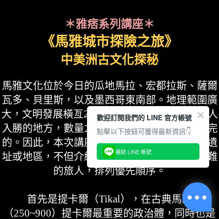
＊雅痞系列講座＊
《馬雅城市探險之旅》
中美洲古文化探秘
馬雅文化位於今日的瓜地馬拉、宏都拉斯、薩爾
瓦多、貝里斯，以及墨西哥東南部。地理範圍廣
大，文明發展橫亙2000年。每個遺址都有他引人
歡迎訂閱我們的 LINE 官方帳號
入勝的地方，數量之多，更是一趟旅程無法看完
點擊以下按鈕可獲得最新資訊👇
的。因此，本次講座介紹三個馬雅文化重要的遺
連結 LINE 帳號
址或地區，不但介紹馬雅文化，也幫助選擇困難
的旅人，排列優先順序。
首先是提卡爾（Tikal），在古典馬雅
（250~900）提卡爾最重要的政治體，同時也是