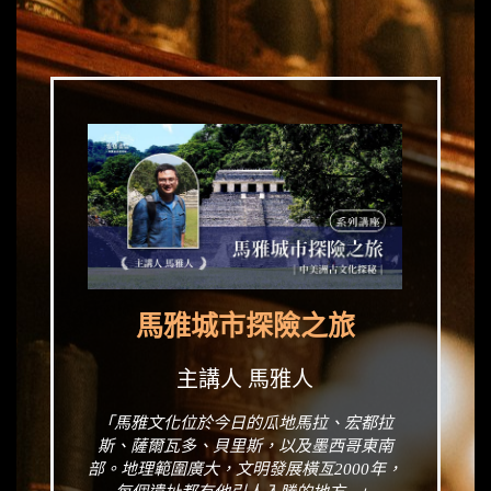
馬雅城市探險之旅
主講人 馬雅人
「馬雅文化位於今日的瓜地馬拉、宏都拉
斯、薩爾瓦多、貝里斯，以及墨西哥東南
部。地理範圍廣大，文明發展橫亙2000年，