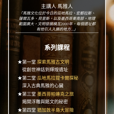
主講人 馬雅人
「馬雅文化位於今日的瓜地馬拉、宏都拉斯、
薩爾瓦多、貝里斯，以及墨西哥東南部。地理
範圍廣大，文明發展橫亙2000年，每個遺址都
有他引人入勝的地方...」
系列課程
★第一堂
探索馬雅古文明
從創世神話到輝煌遺址
★第二堂
瓜地馬拉提卡爾探秘
深入古典馬雅的心臟
★第三堂
墨西哥帕連克之旅
揭開浮雕與銘文的秘密
★第四堂
猶加敦半島大冒險