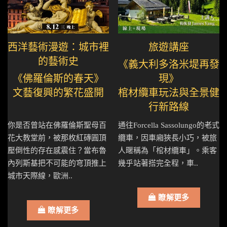
西洋藝術漫遊：城市裡
旅遊講座
的藝術史
《義大利多洛米堤再發
《佛羅倫斯的春天》
現》
文藝復興的繁花盛開
棺材纜車玩法與全景健
行新路線
你是否曾站在佛羅倫斯聖母百
通往Forcella Sassolungo的老式
花大教堂前，被那枚紅磚圓頂
纜車，因車廂狹長小巧，被旅
壓倒性的存在感震住？當布魯
人暱稱為「棺材纜車」。乘客
內列斯基把不可能的穹頂推上
幾乎站著搭完全程，車..
城市天際線，歐洲..
瞭解更多
瞭解更多