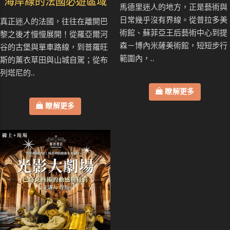
海岸線的法國必遊區域
馬德里迷人的地方，正是藝術與
日常幾乎沒有界線。從普拉多美
真正迷人的法國，往往在離開巴
術館、蘇菲亞王后藝術中心到提
黎之後才慢慢展開！從羅亞爾河
森－博內米薩美術館，短短步行
谷的古堡與單車路線，到普羅旺
範圍內，..
斯的薰衣草田與山城自駕；從布
列塔尼的..
瞭解更多
瞭解更多