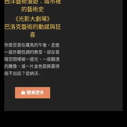
西洋藝術漫遊：城市裡
的藝術史
《光影大劇場》
巴洛克藝術的動感與狂
喜
你是否曾在羅馬的午後，走進
一座外觀低調的教堂，卻在昏
暗空間裡被一道光、一座翻湧
的雕像，或一片金色裝飾震得
說不出話？從納沃..
瞭解更多