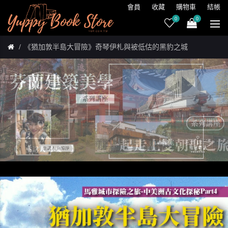
會員
收藏
購物車
結帳
0
0
《猶加敦半島大冒險》奇琴伊札與被低估的黑豹之城