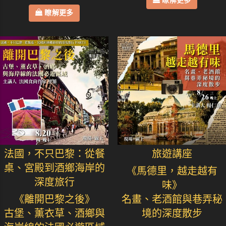
瞭解更多
瞭解更多
法國，不只巴黎：從餐
旅遊講座
桌、宮殿到酒鄉海岸的
《馬德里，越走越有
深度旅行
味》
《離開巴黎之後》
名畫、老酒館與巷弄秘
古堡、薰衣草、酒鄉與
境的深度散步