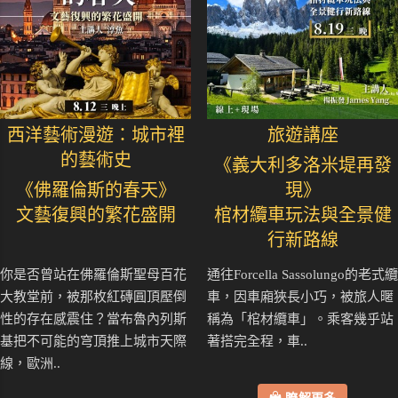
西洋藝術漫遊：城市裡
旅遊講座
的藝術史
《義大利多洛米堤再發
《佛羅倫斯的春天》
現》
文藝復興的繁花盛開
棺材纜車玩法與全景健
行新路線
你是否曾站在佛羅倫斯聖母百花
通往Forcella Sassolungo的老式纜
大教堂前，被那枚紅磚圓頂壓倒
車，因車廂狹長小巧，被旅人暱
性的存在感震住？當布魯內列斯
稱為「棺材纜車」。乘客幾乎站
基把不可能的穹頂推上城市天際
著搭完全程，車..
線，歐洲..