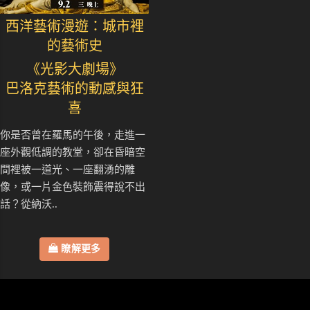
西洋藝術漫遊：城市裡
的藝術史
《光影大劇場》
巴洛克藝術的動感與狂
喜
你是否曾在羅馬的午後，走進一
座外觀低調的教堂，卻在昏暗空
間裡被一道光、一座翻湧的雕
像，或一片金色裝飾震得說不出
話？從納沃..
瞭解更多