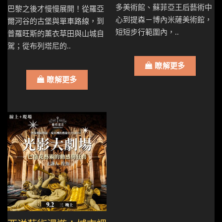
多美術館、蘇菲亞王后藝術中
巴黎之後才慢慢展開！從羅亞
心到提森－博內米薩美術館，
爾河谷的古堡與單車路線，到
短短步行範圍內，..
普羅旺斯的薰衣草田與山城自
駕；從布列塔尼的..
瞭解更多
瞭解更多