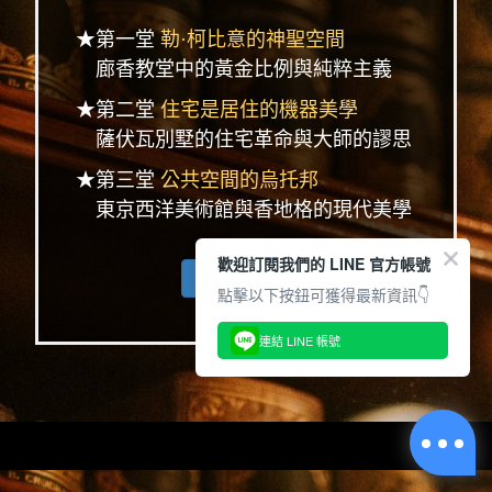
★第一堂
勒·柯比意的神聖空間
廊香教堂中的黃金比例與純粹主義
★第二堂
住宅是居住的機器美學
薩伏瓦別墅的住宅革命與大師的謬思
★第三堂
公共空間的烏托邦
東京西洋美術館與香地格的現代美學
歡迎訂閱我們的 LINE 官方帳號
查看完整系列
點擊以下按鈕可獲得最新資訊👇
連結 LINE 帳號