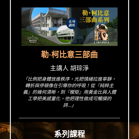
勒·柯比意三部曲
主講人 胡琮淨
「比例把身體放進秩序，光把情緒拉進寧靜，
轉折與停頓像在引導你的呼吸！從『純粹主
義』的幾何清晰，到『模矩』用黃金比與人體
工學把美感量化，他把理性做成可觸摸的
詩...」
系列課程