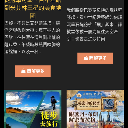
到米其林三星的美食地
我們將從巴黎聖母院的飛扶壁
圖
談起，看中世紀建築師如何讓
巴黎，不只是艾菲爾鐵塔、羅
沉重石塊彷彿「飛」起來，讓
浮宮與香榭大道；真正迷人的
教堂像被一股力量往天空牽
巴黎，往往藏在清晨剛出爐的
引；也會走進沙特爾..
麵包香、午餐時段熱鬧喧騰的
酒館裡，以及一杯..
瞭解更多
瞭解更多