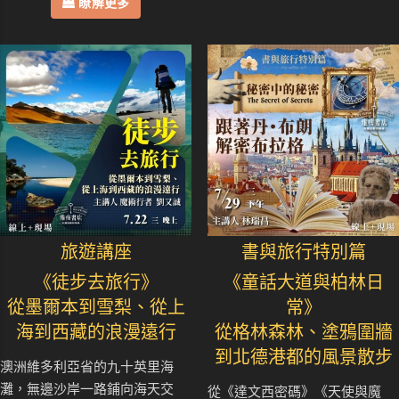
瞭解更多
旅遊講座
書與旅行特別篇
《徒步去旅行》
《童話大道與柏林日
從墨爾本到雪梨、從上
常》
海到西藏的浪漫遠行
從格林森林、塗鴉圍牆
到北德港都的風景散步
澳洲維多利亞省的九十英里海
灘，無邊沙岸一路鋪向海天交
從《達文西密碼》《天使與魔