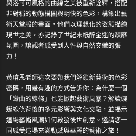
與洛可可風格的曲線之美被重新詮釋，搭配
非對稱的動態構圖與明快的色彩，構築出藝
術天堂般的畫面。他們以理想化的姿態描繪
現世之美，亦記錄了世紀末紙醉金迷的頹靡
氛圍，讓觀者感受到人性與自然交織的張
力！
黃璿恩老師這次要帶我們解鎖新藝術的色彩
密碼，用最有趣的方式告訴你：為什麼一個
「彎曲的線條」也能掀起藝術風暴？解讀蜿
蜒線條背後的多元影響與文化交融，並揭示
這場藝術風潮如何啟發後世創意。邀請您一
同感受這場充滿動感與華麗的藝術之旅！