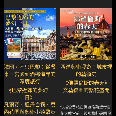
法國，不只巴黎：從餐
西洋藝術漫遊：城市裡
桌、宮殿到酒鄉海岸的
的藝術史
深度旅行
《佛羅倫斯的春天》
《巴黎近郊的夢幻一
文藝復興的繁花盛開
日》
凡爾賽、楓丹白露、莫
你是否曾站在佛羅倫斯聖母百
內花園與藝術小鎮散步
花大教堂前，被那枚紅磚圓頂