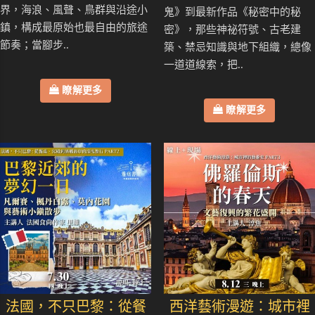
界，海浪、風聲、鳥群與沿途小
鬼》到最新作品《秘密中的秘
鎮，構成最原始也最自由的旅途
密》，那些神祕符號、古老建
節奏；當腳步..
築、禁忌知識與地下組織，總像
一道道線索，把..
瞭解更多
瞭解更多
法國，不只巴黎：從餐
西洋藝術漫遊：城市裡