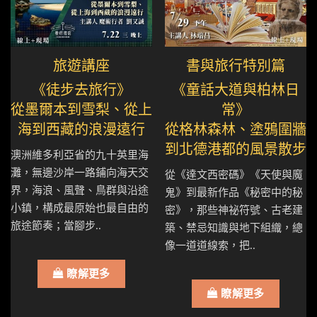
旅遊講座
書與旅行特別篇
《徒步去旅行》
《童話大道與柏林日
從墨爾本到雪梨、從上
常》
海到西藏的浪漫遠行
從格林森林、塗鴉圍牆
到北德港都的風景散步
澳洲維多利亞省的九十英里海
灘，無邊沙岸一路鋪向海天交
從《達文西密碼》《天使與魔
界，海浪、風聲、鳥群與沿途
鬼》到最新作品《秘密中的秘
小鎮，構成最原始也最自由的
密》，那些神祕符號、古老建
旅途節奏；當腳步..
築、禁忌知識與地下組織，總
像一道道線索，把..
瞭解更多
瞭解更多