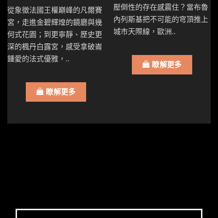
壓倒性的存在感震住？當布魯
從象徵法國王權巔峰的凡爾賽
內列斯基把不可能的穹頂推上
宮，走進金碧輝煌的鏡廳與幾
城市天際線，歐洲..
何式花園；到更寧靜、歷史更
深的楓丹白露宮，感受拿破崙
鍾愛的法式優雅，..
瞭解更多
瞭解更多