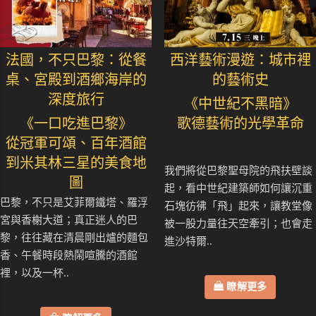
法國，不只巴黎：從餐
西洋藝術漫遊：城市裡
桌、宮殿到酒鄉海岸的
的藝術史
深度旅行
《中世紀不黑暗》
《一口吃進巴黎》
歌德藝術的光學革命
從冠軍可頌、百年酒館
到米其林三星的美食地
我們將從巴黎聖母院的飛扶壁談
圖
起，看中世紀建築師如何讓沉重
巴黎，不只是艾菲爾鐵塔、羅浮
石塊彷彿「飛」起來，讓教堂像
宮與香榭大道；真正迷人的巴
被一股力量往天空牽引；也會走
黎，往往藏在清晨剛出爐的麵包
進沙特爾..
香、午餐時段熱鬧喧騰的酒館
裡，以及一杯..
瞭解更多