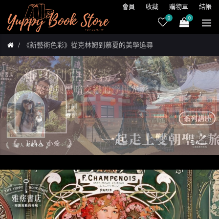
會員
收藏
購物車
結帳
0
0
《新藝術色彩》從克林姆到慕夏的美學追尋