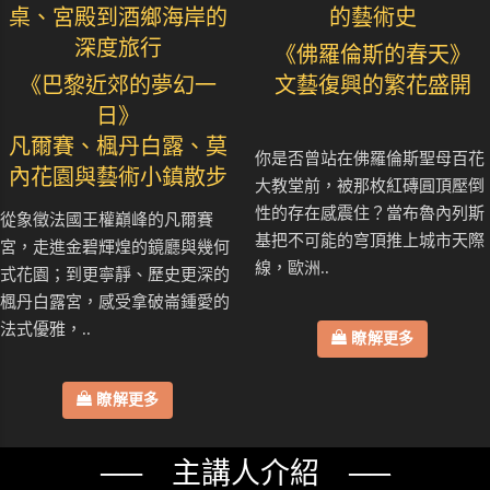
桌、宮殿到酒鄉海岸的
的藝術史
深度旅行
《佛羅倫斯的春天》
《巴黎近郊的夢幻一
文藝復興的繁花盛開
日》
凡爾賽、楓丹白露、莫
你是否曾站在佛羅倫斯聖母百花
內花園與藝術小鎮散步
大教堂前，被那枚紅磚圓頂壓倒
性的存在感震住？當布魯內列斯
從象徵法國王權巔峰的凡爾賽
基把不可能的穹頂推上城市天際
宮，走進金碧輝煌的鏡廳與幾何
線，歐洲..
式花園；到更寧靜、歷史更深的
楓丹白露宮，感受拿破崙鍾愛的
法式優雅，..
瞭解更多
瞭解更多
── 主講人介紹 ──