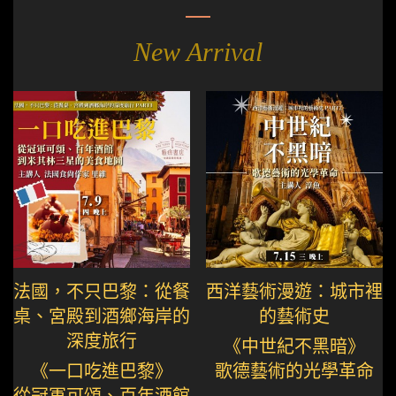
New Arrival
法國，不只巴黎：從餐
西洋藝術漫遊：城市裡
桌、宮殿到酒鄉海岸的
的藝術史
深度旅行
《中世紀不黑暗》
《一口吃進巴黎》
歌德藝術的光學革命
從冠軍可頌、百年酒館