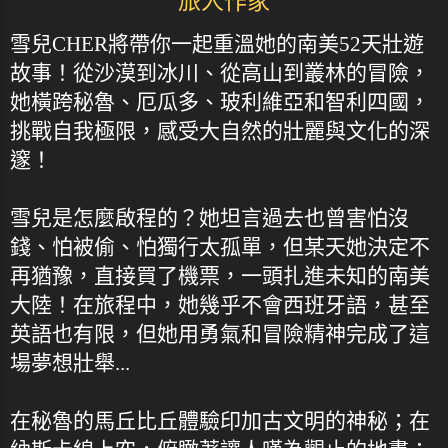
旅人作家
雪兒CHER將帶你一起重溫她的南美52天壯遊
故事！從沙漠到冰川、從高山到叢林的冒險，
她橫跨秘魯、厄瓜多、玻利維亞和智利四國，
挑戰自我極限，感受大自然的壯麗與文化的深
邃！
雪兒是怎麼啟程的？她坦言過去也曾害怕沒
錢、怕被偷、怕獨行太孤單，但某天她決定不
再猶豫，直接買了機票，一頭扎進未知的南美
大陸！在旅程中，她幾乎不會西班牙語，甚至
英語也有限，但她用勇氣和冒險精神完成了這
場夢想壯舉...
在秘魯的馬丘比丘體驗印加古文明的神秘；在