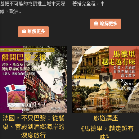
基把不可能的穹頂推上城市天際
著搭完全程，車..
線，歐洲..
瞭解更多
瞭解更多
法國，不只巴黎：從餐
旅遊講座
桌、宮殿到酒鄉海岸的
《馬德里，越走越有
深度旅行
味》