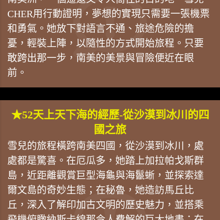
CHER用行動證明，夢想的實現只需要一張機票
和勇氣。她放下對語言不通、旅途危險的擔
憂，輕裝上陣，以隨性的方式開始旅程。只要
敢跨出那一步，南美的美景與冒險便近在眼
前。
★52天上天下海的經歷-從沙漠到冰川的四
國之旅
雪兒的旅程橫跨南美四國，從沙漠到冰川，處
處都是驚喜。在厄瓜多，她踏上加拉帕戈斯群
島，近距離觀賞巨型海龜與海鬣蜥，並探索達
爾文島的奇妙生態；在秘魯，她造訪馬丘比
丘，深入了解印加古文明的歷史魅力，並搭乘
飛機俯瞰納斯卡線那令人費解的巨大地畫；在