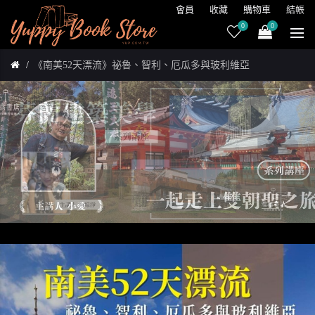
會員
收藏
購物車
結帳
0
0
《南美52天漂流》祕魯、智利、厄瓜多與玻利維亞