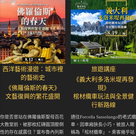
西洋藝術漫遊：城市裡
旅遊講座
的藝術史
《義大利多洛米堤再發
《佛羅倫斯的春天》
現》
文藝復興的繁花盛開
棺材纜車玩法與全景健
行新路線
你是否曾站在佛羅倫斯聖母百花
通往Forcella Sassolungo的老式纜
大教堂前，被那枚紅磚圓頂壓倒
車，因車廂狹長小巧，被旅人暱
性的存在感震住？當布魯內列斯
稱為「棺材纜車」。乘客幾乎站