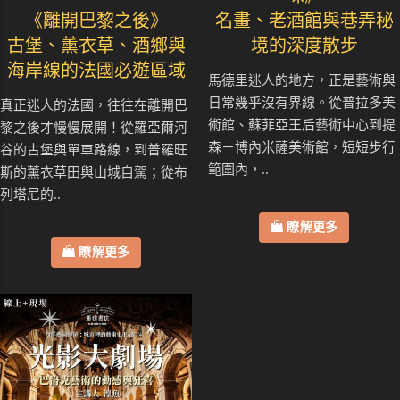
《離開巴黎之後》
名畫、老酒館與巷弄秘
古堡、薰衣草、酒鄉與
境的深度散步
海岸線的法國必遊區域
馬德里迷人的地方，正是藝術與
日常幾乎沒有界線。從普拉多美
真正迷人的法國，往往在離開巴
術館、蘇菲亞王后藝術中心到提
黎之後才慢慢展開！從羅亞爾河
森－博內米薩美術館，短短步行
谷的古堡與單車路線，到普羅旺
範圍內，..
斯的薰衣草田與山城自駕；從布
列塔尼的..
瞭解更多
瞭解更多