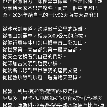
也是很有潛力，即使蠢事做盡，也是很棒！想
分享給大家不只是攻略，而是一個中年歐巴
桑，2024年給自己的一段52天南美大冒險!!!
從沙漠到赤道，跨越數千公里的距離，
從高山到叢林，相差5000公尺的海拔，
從健行萬年冰川到用機車直上彩虹山，
從世界第二高首都到第一最高首都，
從天空之鏡看到自己的倒影。
從印加古文明到殖民小鎮，
從納斯卡線到舉世無雙的達爾文島，
從秘魯炒飯到炒麵，還有烤天竺鼠。
秘魯：利馬-瓦拉斯-楚吉約-皮烏拉
厄瓜多：昆卡-瓜亞基爾-加拉帕戈斯群島-基多
秘魯：庫斯科-亞馬遜-聖谷-熱水鎮馬丘比丘-庫