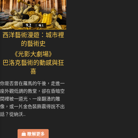
西洋藝術漫遊：城市裡
的藝術史
《光影大劇場》
巴洛克藝術的動感與狂
喜
你是否曾在羅馬的午後，走進一
座外觀低調的教堂，卻在昏暗空
間裡被一道光、一座翻湧的雕
像，或一片金色裝飾震得說不出
話？從納沃..
瞭解更多