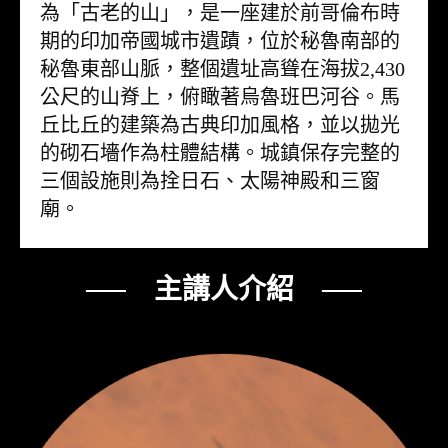
為「古老的山」，是一座建於前哥倫布時
期的印加帝國城市遺蹟，位於秘魯南部的
秘魯東部山脈，整個遺址高聳在海拔2,430
公尺的山脊上，俯瞰著烏魯班巴河谷。馬
丘比丘的建築為古典印加風格，並以拋光
的砌石墻作為柱體結構。城鎮保存完整的
三個設施則為拴日石、太陽神殿和三窗
廟。
── 主講人介紹 ──