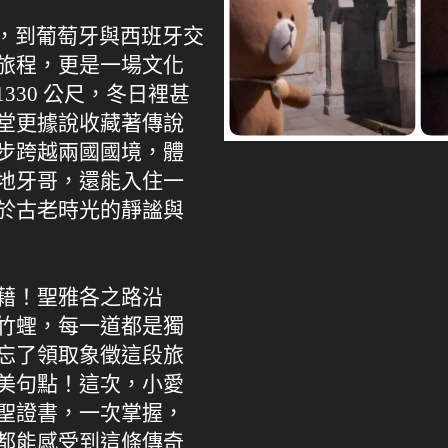
地小鎮，到葡萄牙與西班牙交
旅程，更是一場文化
 1330 公尺，冬日裡甚
堂更據說收藏著傳說
步跨越兩國國境，體
地牙哥，還能入住一
於古老時光的靜謐與
藉！聖雅各之路沿
竹蟶，每一道都是獨
忘了領取象徵這段旅
美句點！這次，小愛
聖證書，一次掌握，
都能感受到這條傳奇