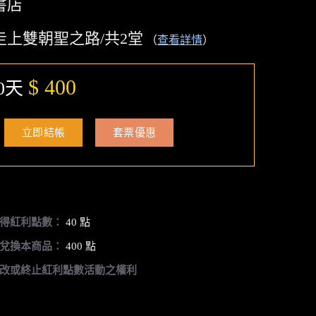
書店
走上雙朝聖之路/共2堂
（
查看詳情
）
$ 400
0天
立即結帳
套票優惠
得紅利點數：
40 點
兌換本商品：
400 點
改或終止紅利點數活動之權利