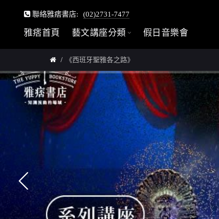
聯絡雅痞書店:
(02)2731-7477
雅痞首頁
藝文講座分類
假日音樂會
《西班牙聖雅各之路》