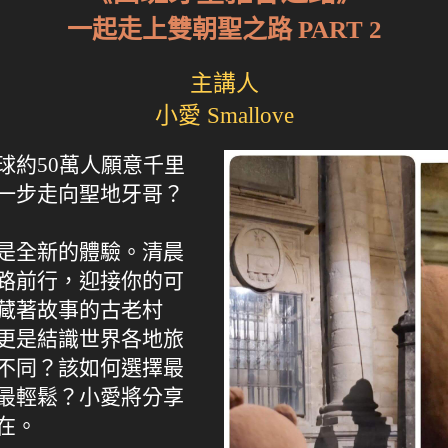
一起走上雙朝聖之路 PART 2
主講人
小愛 Smallove
球約50萬人願意千里
一步走向聖地牙哥？
是全新的體驗。清晨
路前行，迎接你的可
藏著故事的古老村
更是結識世界各地旅
不同？該如何選擇最
最輕鬆？小愛將分享
在。