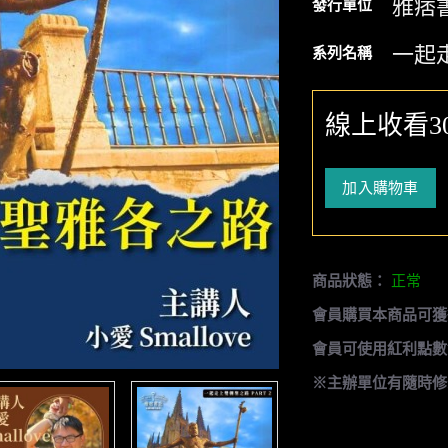
雅痞
發行單位
一起
系列名稱
線上收看3
加入購物車
商品狀態：
正常
會員購買本商品可獲
會員可使用紅利點數
※主辦單位有隨時修