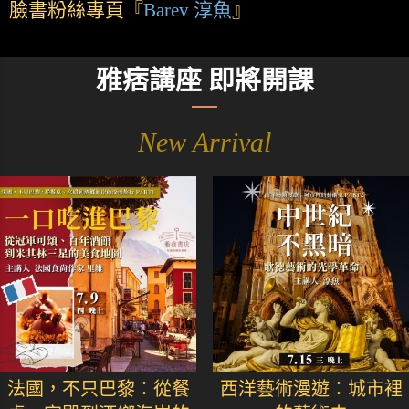
臉書粉絲專頁『
Barev 淳魚
』
雅痞講座 即將開課
New Arrival
法國，不只巴黎：從餐
西洋藝術漫遊：城市裡