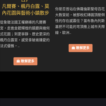
凡爾賽、楓丹白露、莫
你是否曾站在佛羅倫斯聖母百花
內花園與藝術小鎮散步
大教堂前，被那枚紅磚圓頂壓倒
性的存在感震住？當布魯內列斯
從象徵法國王權巔峰的凡爾賽
基把不可能的穹頂推上城市天際
宮，走進金碧輝煌的鏡廳與幾何
線，歐洲..
式花園；到更寧靜、歷史更深的
楓丹白露宮，感受拿破崙鍾愛的
法式優雅，..
瞭解更多
瞭解更多