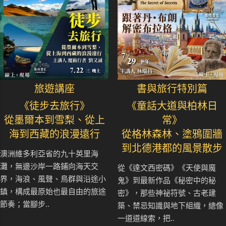
旅遊講座
書與旅行特別篇
《徒步去旅行》
《童話大道與柏林日
從墨爾本到雪梨、從上
常》
海到西藏的浪漫遠行
從格林森林、塗鴉圍牆
到北德港都的風景散步
澳洲維多利亞省的九十英里海
灘，無邊沙岸一路鋪向海天交
從《達文西密碼》《天使與魔
界，海浪、風聲、鳥群與沿途小
鬼》到最新作品《秘密中的秘
鎮，構成最原始也最自由的旅途
密》，那些神祕符號、古老建
節奏；當腳步..
築、禁忌知識與地下組織，總像
一道道線索，把..