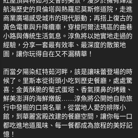
紅屋頂與特茹河交會的美景，漫步於擁有輝煌
航海歷史的貝倫塔與熱羅尼莫斯修道院，走進
商業廣場感受城市的現代脈動；再搭上復古的
黃色電車與升降纜車，穿梭阿爾法瑪區的曲巷
小路與傳統生活氣息。淳魚將以她實地走過的
經驗，分享一套最有效率、最深度的散策地
圖，讓你玩得自在又不漏精華！
而當夕陽染紅特茹河畔，該是讓味蕾登場的時
候了。里斯本從街頭小吃到歷史餐廳，處處驚
喜：金黃酥脆的葡式蛋塔、香氣撲鼻的烤雞、
鮮美澎湃的海鮮燉飯……淳魚將公開她自助旅
行中發掘的口袋名單，從當地人愛的排隊小
館，到華麗宮殿改建的餐廳空間，讓你每一口
都吃進地道風味、每一餐都成為旅程的美好記
憶！