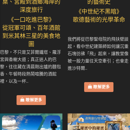
桌、宮殿到酒鄉海岸的
的藝術史
深度旅行
《中世紀不黑暗》
《一口吃進巴黎》
歌德藝術的光學革命
從冠軍可頌、百年酒館
到米其林三星的美食地
我們將從巴黎聖母院的飛扶壁談
圖
起，看中世紀建築師如何讓沉重
巴黎，不只是艾菲爾鐵塔、羅浮
石塊彷彿「飛」起來，讓教堂像
宮與香榭大道；真正迷人的巴
被一股力量往天空牽引；也會走
黎，往往藏在清晨剛出爐的麵包
進沙特爾..
香、午餐時段熱鬧喧騰的酒館
裡，以及一杯..
瞭解更多
瞭解更多