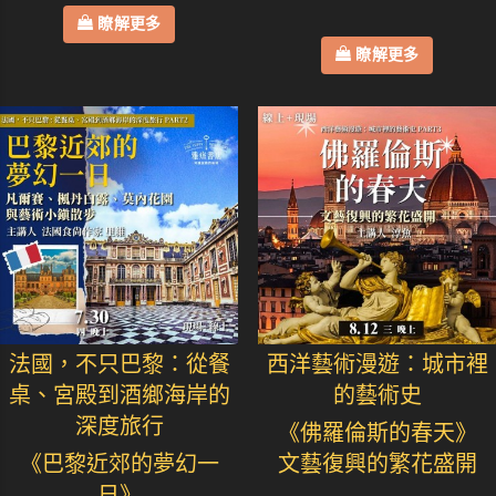
瞭解更多
瞭解更多
法國，不只巴黎：從餐
西洋藝術漫遊：城市裡
桌、宮殿到酒鄉海岸的
的藝術史
深度旅行
《佛羅倫斯的春天》
《巴黎近郊的夢幻一
文藝復興的繁花盛開
日》