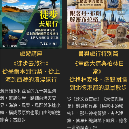
旅遊講座
書與旅行特別篇
《徒步去旅行》
《童話大道與柏林日
從墨爾本到雪梨、從上
常》
海到西藏的浪漫遠行
從格林森林、塗鴉圍牆
到北德港都的風景散步
澳洲維多利亞省的九十英里海
灘，無邊沙岸一路鋪向海天交
從《達文西密碼》《天使與魔
界，海浪、風聲、鳥群與沿途小
鬼》到最新作品《秘密中的秘
鎮，構成最原始也最自由的旅途
密》，那些神祕符號、古老建
節奏；當腳步..
築、禁忌知識與地下組織，總像
一道道線索，把..