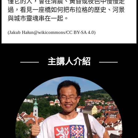
懂它的人，會在清晨、黃昏或夜色中慢慢走
過，看見一座橋如何把布拉格的歷史、河景
與城市靈魂串在一起。
(Jakub Hałun@
wikicommons
/CC BY-SA 4.0)
─── 主講人介紹 ───