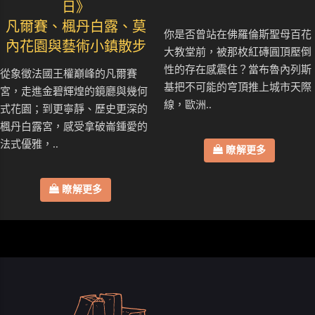
日》
凡爾賽、楓丹白露、莫
你是否曾站在佛羅倫斯聖母百花
內花園與藝術小鎮散步
大教堂前，被那枚紅磚圓頂壓倒
性的存在感震住？當布魯內列斯
從象徵法國王權巔峰的凡爾賽
基把不可能的穹頂推上城市天際
宮，走進金碧輝煌的鏡廳與幾何
線，歐洲..
式花園；到更寧靜、歷史更深的
楓丹白露宮，感受拿破崙鍾愛的
法式優雅，..
瞭解更多
瞭解更多