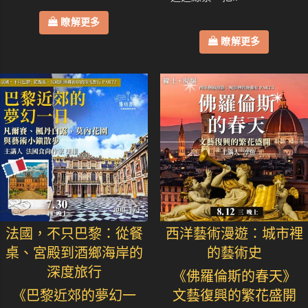
瞭解更多
瞭解更多
法國，不只巴黎：從餐
西洋藝術漫遊：城市裡
桌、宮殿到酒鄉海岸的
的藝術史
深度旅行
《佛羅倫斯的春天》
《巴黎近郊的夢幻一
文藝復興的繁花盛開