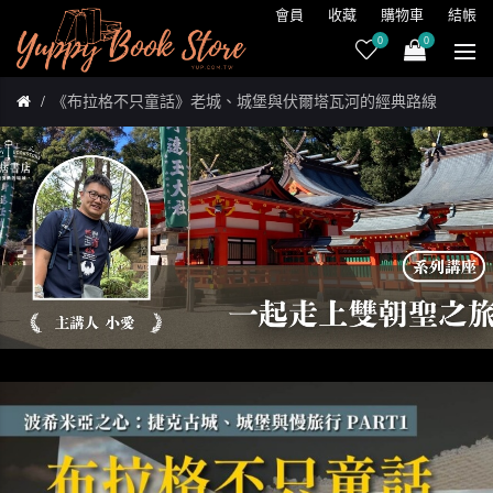
會員
收藏
購物車
結帳
0
0
《布拉格不只童話》老城、城堡與伏爾塔瓦河的經典路線