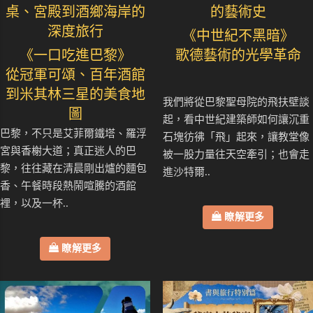
桌、宮殿到酒鄉海岸的
的藝術史
深度旅行
《中世紀不黑暗》
《一口吃進巴黎》
歌德藝術的光學革命
從冠軍可頌、百年酒館
到米其林三星的美食地
我們將從巴黎聖母院的飛扶壁談
圖
起，看中世紀建築師如何讓沉重
巴黎，不只是艾菲爾鐵塔、羅浮
石塊彷彿「飛」起來，讓教堂像
宮與香榭大道；真正迷人的巴
被一股力量往天空牽引；也會走
黎，往往藏在清晨剛出爐的麵包
進沙特爾..
香、午餐時段熱鬧喧騰的酒館
裡，以及一杯..
瞭解更多
瞭解更多