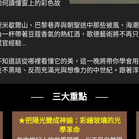
如何讀懂窗上的彩色故
聖米歇爾山、巴黎巷弄與朝聖途中那些被風、海潮
角一杯帶著豆蔻香氣的熱紅酒，歌德藝術將不再只
經驗...
不知道該從哪裡看懂它的美，這一晚將帶你學會用
並不黑暗、反而充滿光與想像力的中世紀。跟著淳
── 三大重點 ──
★把陽光變成神諭：彩繪玻璃的光
學革命