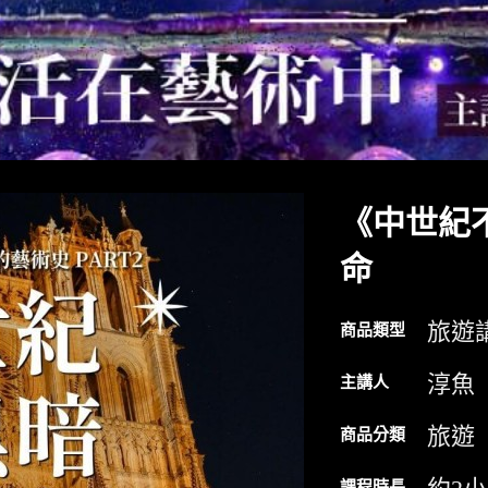
《中世紀
命
旅遊
商品類型
淳魚
主講人
旅遊
商品分類
課程時長