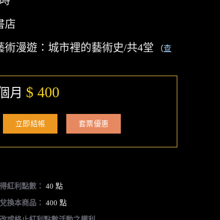
小時
書店
藝術漫遊：城市裡的藝術史/共4堂
（
查
）
$ 400
6個月
立即結帳
套票優惠
得紅利點數：
40 點
兌換本商品：
400 點
改或終止紅利點數活動之權利