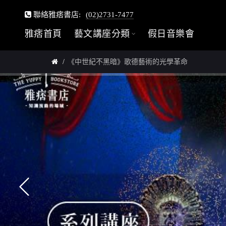
聯絡雅痞書店:
(02)2731-7477
雅痞首頁
藝文講座分類
假日音樂會
《中世紀不黑暗》歌德藝術的光學革命