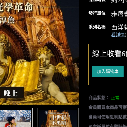
約2
雅痞
發行單位
西洋
系列名稱
看詳情
線上收看
加入購物車
商品狀態：
正常
會員購買本商品可獲
會員可使用紅利點數
※主辦單位有隨時修