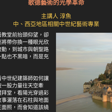
歌德藝術的光學革命
主講人 淳魚
中、西亞地區相關中世紀藝術專業
聳教堂前抬頭仰望，卻
座將帶你換一種眼光欣
流動，到城市與朝聖路
一點也不黑暗，而是充
看中世紀建築師如何讓
被一股力量往天空牽
禮拜堂，看陽光穿過彩
故事灑落在石柱與地面
正面照，而會知道該繞