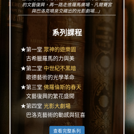
的文藝復興，再一路走進羅馬廣場、凡爾賽宮
與巴洛克噴泉交織出的光影劇場...」
系列課程
★第一堂
眾神的遊樂園
古希臘羅馬的力與美
★第二堂
中世紀不黑暗
歌德藝術的光學革命
★第三堂
佛羅倫斯的春天
文藝復興的繁花盛開
★第四堂
光影大劇場
巴洛克藝術的動感與狂喜
查看完整系列