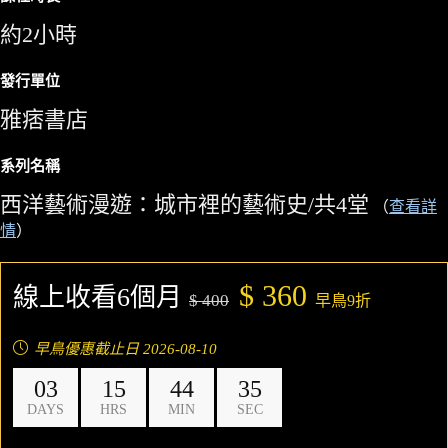
約2小時
發行單位
雅痞書店
系列名稱
西洋藝術漫遊：城市裡的藝術史/共4堂
（
查看詳
情
）
$ 360
線上收看6個月
$ 400
早鳥9折
早鳥優惠截止日 2026-08-10
03
15
44
32
DAYS
HRS
MIN
SEC