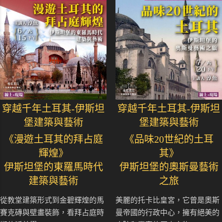
穿越千年土耳其-伊斯坦
穿越千年土耳其-伊斯坦
堡建築與藝術
堡建築與藝術
《漫遊土耳其的拜占庭
《品味20世紀的土耳
輝煌》
其》
伊斯坦堡的東羅馬時代
伊斯坦堡的奧斯曼藝術
建築與藝術
之旅
從教堂建築形式到金碧輝煌的馬
美麗的托卡比皇宮，它曾是奧斯
賽克磚與壁畫裝飾，看拜占庭時
曼帝國的行政中心，擁有絕美的