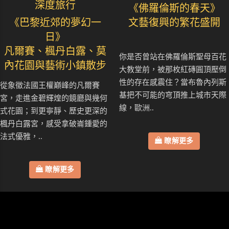
深度旅行
《佛羅倫斯的春天》
《巴黎近郊的夢幻一
文藝復興的繁花盛開
日》
凡爾賽、楓丹白露、莫
你是否曾站在佛羅倫斯聖母百花
內花園與藝術小鎮散步
大教堂前，被那枚紅磚圓頂壓倒
性的存在感震住？當布魯內列斯
從象徵法國王權巔峰的凡爾賽
基把不可能的穹頂推上城市天際
宮，走進金碧輝煌的鏡廳與幾何
線，歐洲..
式花園；到更寧靜、歷史更深的
楓丹白露宮，感受拿破崙鍾愛的
法式優雅，..
瞭解更多
瞭解更多