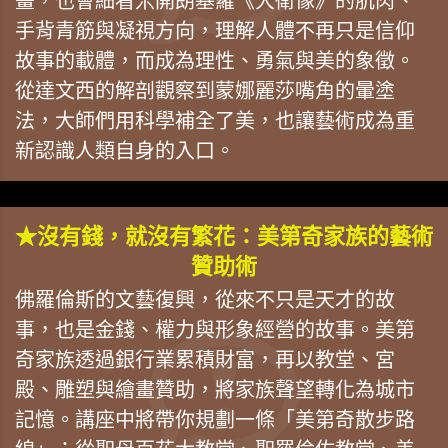
畫，也會細看米開朗基羅《大衛像》的肌肉、
手背青筋與凝視方向，理解人體不再只是信仰
故事的載體，而成為理性、勇氣與美的象徵。
從達文西的解剖觀察到蒙娜麗莎嘴角的暈塗
法，大師們用科學補全了美，也讓藝術成為重
新認識人類自身的入口。
★沒有錢，就沒有繁花：美第奇家族的藝術
贊助術
佛羅倫斯的文藝復興，從來不只是天才的故
事，也是金錢、權力與形象經營的故事。美第
奇家族透過銀行業累積財富，再以教堂、宮
殿、雕塑與繪畫贊助，將家族聲望轉化為城市
記憶。講座中將帶你規劃一條「美第奇散步路