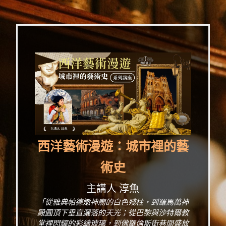
西洋藝術漫遊：城市裡的藝
術史
主講人 淳魚
「從雅典帕德嫩神廟的白色殘柱，到羅馬萬神
殿圓頂下垂直灑落的天光；從巴黎與沙特爾教
堂裡閃耀的彩繪玻璃，到佛羅倫斯街巷間盛放