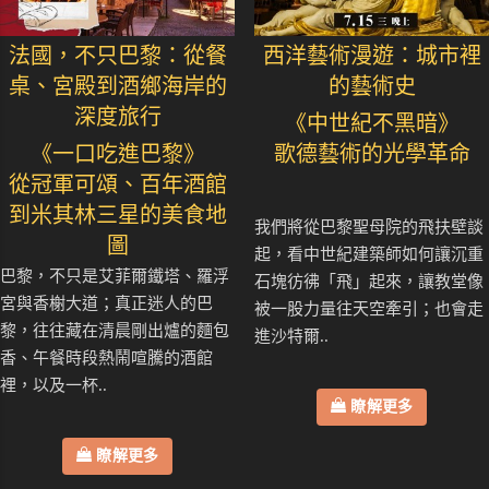
法國，不只巴黎：從餐
西洋藝術漫遊：城市裡
桌、宮殿到酒鄉海岸的
的藝術史
深度旅行
《中世紀不黑暗》
《一口吃進巴黎》
歌德藝術的光學革命
從冠軍可頌、百年酒館
到米其林三星的美食地
我們將從巴黎聖母院的飛扶壁談
圖
起，看中世紀建築師如何讓沉重
巴黎，不只是艾菲爾鐵塔、羅浮
石塊彷彿「飛」起來，讓教堂像
宮與香榭大道；真正迷人的巴
被一股力量往天空牽引；也會走
黎，往往藏在清晨剛出爐的麵包
進沙特爾..
香、午餐時段熱鬧喧騰的酒館
裡，以及一杯..
瞭解更多
瞭解更多