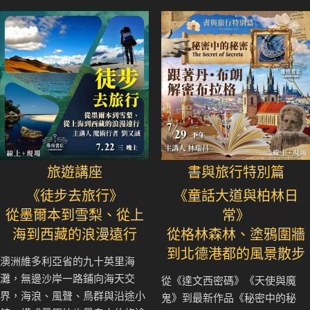
旅遊講座
書與旅行特別篇
《徒步去旅行》
《童話大道與柏林日
從墨爾本到雪梨、從上
常》
海到西藏的浪漫遠行
從格林森林、塗鴉圍牆
到北德港都的風景散步
澳洲維多利亞省的九十英里海
灘，無邊沙岸一路鋪向海天交
從《達文西密碼》《天使與魔
界，海浪、風聲、鳥群與沿途小
鬼》到最新作品《秘密中的秘