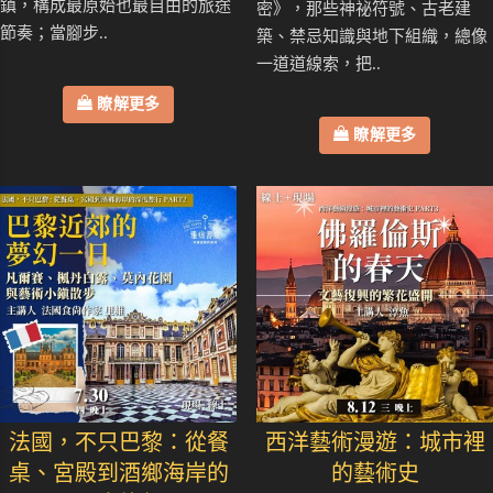
鎮，構成最原始也最自由的旅途
密》，那些神祕符號、古老建
節奏；當腳步..
築、禁忌知識與地下組織，總像
一道道線索，把..
瞭解更多
瞭解更多
法國，不只巴黎：從餐
西洋藝術漫遊：城市裡
桌、宮殿到酒鄉海岸的
的藝術史