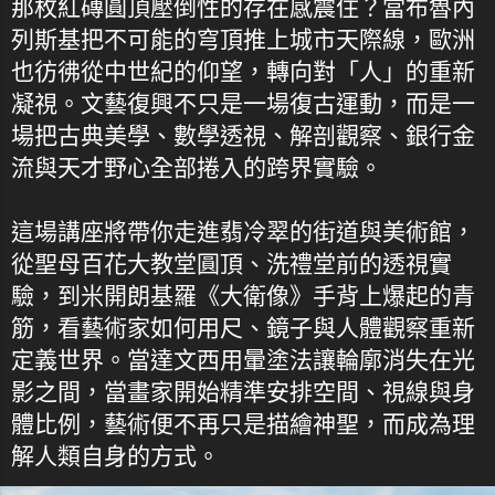
那枚紅磚圓頂壓倒性的存在感震住？當布魯內
列斯基把不可能的穹頂推上城市天際線，歐洲
也彷彿從中世紀的仰望，轉向對「人」的重新
凝視。文藝復興不只是一場復古運動，而是一
場把古典美學、數學透視、解剖觀察、銀行金
流與天才野心全部捲入的跨界實驗。
這場講座將帶你走進翡冷翠的街道與美術館，
從聖母百花大教堂圓頂、洗禮堂前的透視實
驗，到米開朗基羅《大衛像》手背上爆起的青
筋，看藝術家如何用尺、鏡子與人體觀察重新
定義世界。當達文西用暈塗法讓輪廓消失在光
影之間，當畫家開始精準安排空間、視線與身
體比例，藝術便不再只是描繪神聖，而成為理
解人類自身的方式。