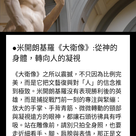
●米開朗基羅《大衛像》:從神的
身體，轉向人的凝視
《大衛像》之所以震撼，不只因為比例完
美，而是它把文藝復興對「人」的信念推
到極致。米開朗基羅沒有表現勝利後的英
雄，而是捕捉戰鬥前一刻的專注與緊繃：
放大的手掌、手背青筋、微微轉動的頸部
與凝視遠方的眼神，都讓石頭彷彿具有呼
吸。站在雕像前，請別只拍全身照，也要
走近細看手、腳、肩膀與表情，那正是文