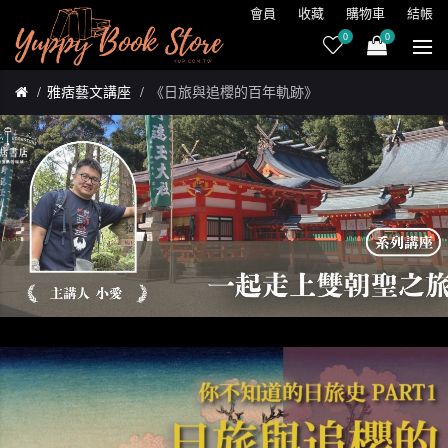
會員
收藏
購物車
結帳
0
0
雅痞藝文講座
《日旅與追櫻的百年軌跡》