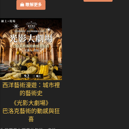
瞭解更多
西洋藝術漫遊：城市裡
的藝術史
《光影大劇場》
巴洛克藝術的動感與狂
喜