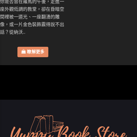
你是否曾在羅馬的午後，走進一
座外觀低調的教堂，卻在昏暗空
間裡被一道光、一座翻湧的雕
像，或一片金色裝飾震得說不出
話？從納沃..
瞭解更多