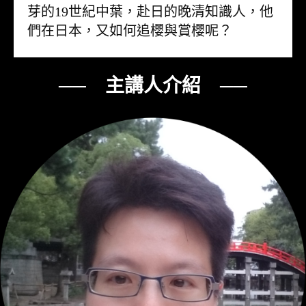
芽的19世紀中葉，赴日的晚清知識人，他
們在日本，又如何追櫻與賞櫻呢？
── 主講人介紹 ──