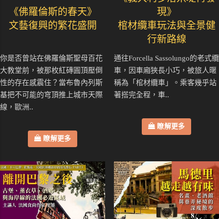
《佛羅倫斯的春天》
現》
文藝復興的繁花盛開
棺材纜車玩法與全景健
行新路線
你是否曾站在佛羅倫斯聖母百花
通往Forcella Sassolungo的老式纜
大教堂前，被那枚紅磚圓頂壓倒
車，因車廂狹長小巧，被旅人暱
性的存在感震住？當布魯內列斯
稱為「棺材纜車」。乘客幾乎站
基把不可能的穹頂推上城市天際
著搭完全程，車..
線，歐洲..
瞭解更多
瞭解更多