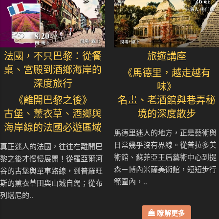
法國，不只巴黎：從餐
旅遊講座
桌、宮殿到酒鄉海岸的
《馬德里，越走越有
深度旅行
味》
《離開巴黎之後》
名畫、老酒館與巷弄秘
古堡、薰衣草、酒鄉與
境的深度散步
海岸線的法國必遊區域
馬德里迷人的地方，正是藝術與
日常幾乎沒有界線。從普拉多美
真正迷人的法國，往往在離開巴
術館、蘇菲亞王后藝術中心到提
黎之後才慢慢展開！從羅亞爾河
森－博內米薩美術館，短短步行
谷的古堡與單車路線，到普羅旺
範圍內，..
斯的薰衣草田與山城自駕；從布
列塔尼的..
瞭解更多