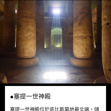
●塞提一世神殿
塞提一世神殿位於底比斯墓地最北端，儲