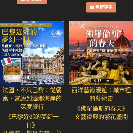
瞭解更多
法國，不只巴黎：從餐
西洋藝術漫遊：城市裡
桌、宮殿到酒鄉海岸的
的藝術史
深度旅行
《佛羅倫斯的春天》
《巴黎近郊的夢幻一
文藝復興的繁花盛開
日》