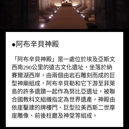
●阿布辛貝神殿
「阿布辛貝神殿」是一處位於埃及亞斯文
西南290公里的遠古文化遺址，坐落於納
賽爾湖西岸，由兩個由岩石雕刻而成的巨
型神廟組成，阿布辛貝勒和它下游至菲萊
島的許多遺蹟一起作為努比亞遺址，被聯
合國教科文組織指定為世界遺產。神殿由
依崖鑿建的牌樓門、巨型拉美西斯二世摩
崖雕像、前後柱廳及神堂等組成。