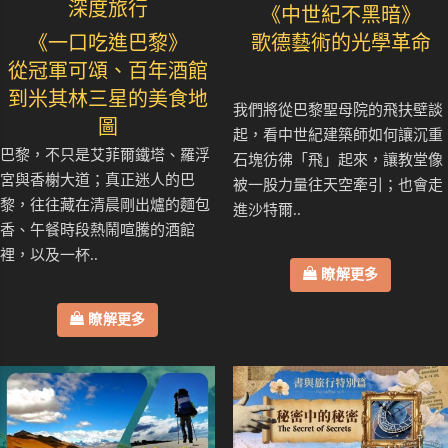
深度旅行
《中世紀不黑暗》
《一口吃進巴黎》
歌德藝術的光學革命
從冠軍可頌、百年酒館
到米其林三星的美食地
我們將從巴黎聖母院的飛扶壁談
圖
起，看中世紀建築師如何讓沉重
巴黎，不只是艾菲爾鐵塔、羅浮
石塊彷彿「飛」起來，讓教堂像
宮與香榭大道；真正迷人的巴
被一股力量往天空牽引；也會走
黎，往往藏在清晨剛出爐的麵包
進沙特爾..
香、午餐時段熱鬧喧騰的酒館
裡，以及一杯..
瞭解更多
瞭解更多