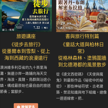
旅遊講座
書與旅行特別篇
《徒步去旅行》
《童話大道與柏林日
從墨爾本到雪梨、從上
常》
海到西藏的浪漫遠行
從格林森林、塗鴉圍牆
到北德港都的風景散步
澳洲維多利亞省的九十英里海
灘，無邊沙岸一路鋪向海天交
從《達文西密碼》《天使與魔
界，海浪、風聲、鳥群與沿途小
鬼》到最新作品《秘密中的秘
鎮，構成最原始也最自由的旅途
密》，那些神祕符號、古老建
節奏；當腳步..
築、禁忌知識與地下組織，總像
一道道線索，把..
瞭解更多