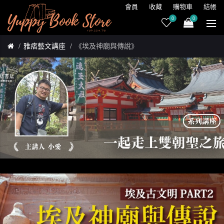
會員
收藏
購物車
結帳
0
0
雅痞藝文講座
《埃及神廟與傳說》