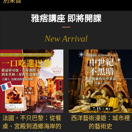
別來賓
雅痞講座 即將開課
New Arrival
法國，不只巴黎：從餐
西洋藝術漫遊：城市裡
桌、宮殿到酒鄉海岸的
的藝術史