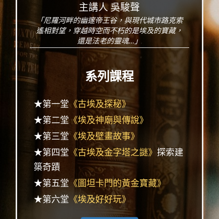
主講人 吳駿聲
「尼羅河畔的幽邃帝王谷，與現代城市路克索
遙相對望，穿越時空而不朽的是埃及的寶藏，
還是法老的靈魂...」
系列課程
★第一堂
《古埃及探秘》
★第二堂
《埃及神廟與傳說》
★第三堂
《埃及壁畫故事》
★第四堂
《古埃及金字塔之謎》
探索建
築奇蹟
★第五堂
《圖坦卡門的黃金寶藏》
★第六堂
《埃及好好玩》