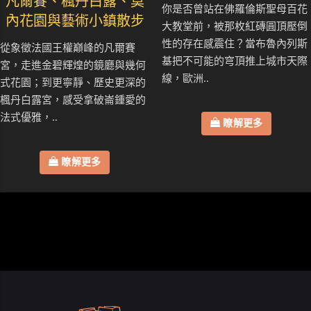
凡爾賽、楓丹白露、莫
你是否曾站在佛羅倫斯聖母百花
內花園與藝術小鎮散步
大教堂前，被那枚紅磚圓頂壓倒
性的存在感震住？當布魯內列斯
從象徵法國王權巔峰的凡爾賽
基把不可能的穹頂推上城市天際
宮，走進金碧輝煌的鏡廳與幾何
線，歐洲..
式花園；到更寧靜、歷史更深的
楓丹白露宮，感受拿破崙鍾愛的
法式優雅，..
瞭解更多
瞭解更多