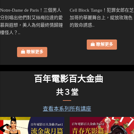
Notre-Dame de Paris！三個男人
Cell Block Tango！犯罪女郎在芝
分別唱出他們對艾絲梅拉達的愛
加哥的華麗舞台上，綻放玫瑰色
慕與遐想，美人為何最終情歸鐘
的致命誘惑..
樓怪人？..
瞭解更多
瞭解更多
百年電影百大金曲
共３堂
查看本系列所有講座