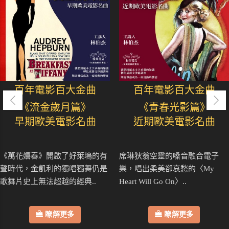
百年電影百大金曲
百年電影百大金曲
《流金歲月篇》
《青春光影篇》
早期歐美電影名曲
近期歐美電影名曲
《萬花嬉春》開啟了好萊塢的有
席琳狄翁空靈的嗓音融合電子
聲時代，金凱利的獨唱獨舞仍是
樂，唱出柔美卻哀愁的〈My
歌舞片史上無法超越的經典..
Heart Will Go On〉..
瞭解更多
瞭解更多