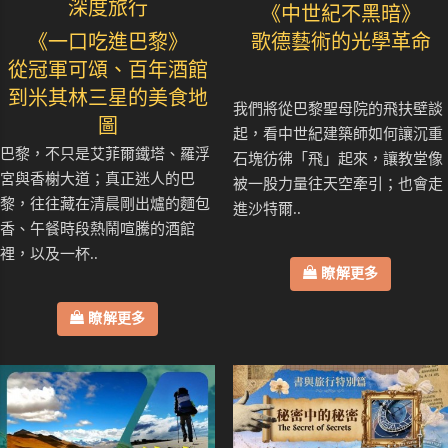
深度旅行
《中世紀不黑暗》
《一口吃進巴黎》
歌德藝術的光學革命
從冠軍可頌、百年酒館
到米其林三星的美食地
我們將從巴黎聖母院的飛扶壁談
圖
起，看中世紀建築師如何讓沉重
巴黎，不只是艾菲爾鐵塔、羅浮
石塊彷彿「飛」起來，讓教堂像
宮與香榭大道；真正迷人的巴
被一股力量往天空牽引；也會走
黎，往往藏在清晨剛出爐的麵包
進沙特爾..
香、午餐時段熱鬧喧騰的酒館
裡，以及一杯..
瞭解更多
瞭解更多