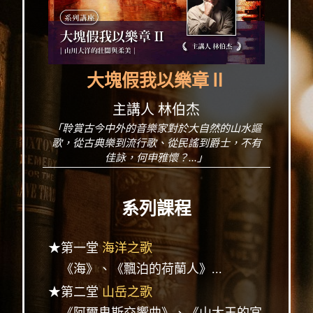
大塊假我以樂章Ⅱ
主講人 林伯杰
「聆賞古今中外的音樂家對於大自然的山水謳
歌，從古典樂到流行歌、從民謠到爵士，不有
佳詠，何申雅懷？...」
系列課程
★第一堂
海洋之歌
《海》、《飄泊的荷蘭人》...
★第二堂
山岳之歌