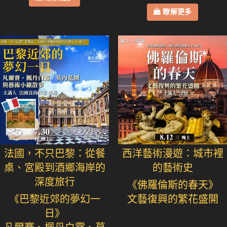
瞭解更多
法國，不只巴黎：從餐
西洋藝術漫遊：城市裡
桌、宮殿到酒鄉海岸的
的藝術史
深度旅行
《佛羅倫斯的春天》
《巴黎近郊的夢幻一
文藝復興的繁花盛開
日》