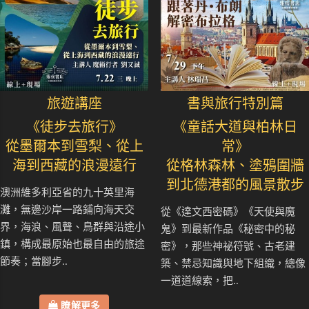
旅遊講座
書與旅行特別篇
《徒步去旅行》
《童話大道與柏林日
從墨爾本到雪梨、從上
常》
海到西藏的浪漫遠行
從格林森林、塗鴉圍牆
到北德港都的風景散步
澳洲維多利亞省的九十英里海
灘，無邊沙岸一路鋪向海天交
從《達文西密碼》《天使與魔
界，海浪、風聲、鳥群與沿途小
鬼》到最新作品《秘密中的秘
鎮，構成最原始也最自由的旅途
密》，那些神祕符號、古老建
節奏；當腳步..
築、禁忌知識與地下組織，總像
一道道線索，把..
瞭解更多