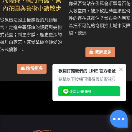
凡爾賽、楓丹白露、莫
你是否曾站在佛羅倫斯聖母百花
內花園與藝術小鎮散步
大教堂前，被那枚紅磚圓頂壓倒
性的存在感震住？當布魯內列斯
從象徵法國王權巔峰的凡爾賽
基把不可能的穹頂推上城市天際
宮，走進金碧輝煌的鏡廳與幾何
線，歐洲..
式花園；到更寧靜、歷史更深的
楓丹白露宮，感受拿破崙鍾愛的
法式優雅，..
瞭解更多
瞭解更多
歡迎訂閱我們的 LINE 官方帳號
點擊以下按鈕可獲得最新資訊👇
連結 LINE 帳號