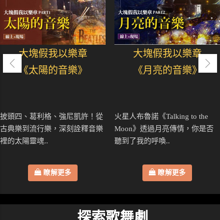
大塊假我以樂章
大塊假我以樂章
《太陽的音樂》
《月亮的音樂》
披頭四、葛利格、強尼凱許！從
火星人布魯諾《Talking to the
古典樂到流行樂，深刻詮釋音樂
Moon》透過月亮傳情，你是否
裡的太陽靈魂..
聽到了我的呼喚..
瞭解更多
瞭解更多
探索歌舞劇