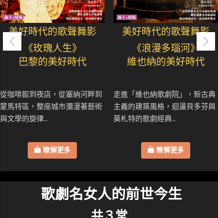
美好時代的歌聲舞影
美好時代的歌聲舞影
《玫瑰人生》
《浪漫多瑙河》
巴黎的美好時代
維也納的美好時代
從咖啡館到夜店，從塞納河畔到
走進「維也納歌劇院」，新古典
蒙馬特區，整座城市瀰漫著藝術
主義的建築風格，迴盪貝多芬與
與文學的旋律..
莫札特的歌劇經典..
瞭解更多
瞭解更多
歌劇名女人的前世今生
共３堂