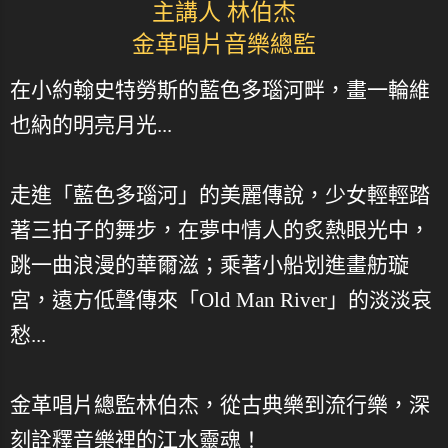
主講人 林伯杰
金革唱片音樂總監
在小約翰史特勞斯的藍色多瑙河畔，畫一輪維
也納的明亮月光...
走進「藍色多瑙河」的美麗傳說，少女輕輕踏
著三拍子的舞步，在夢中情人的炙熱眼光中，
跳一曲浪漫的華爾滋；乘著小船划進畫舫璇
宮，遠方低聲傳來「Old Man River」的淡淡哀
愁...
金革唱片總監林伯杰，從古典樂到流行樂，深
刻詮釋音樂裡的江水靈魂！