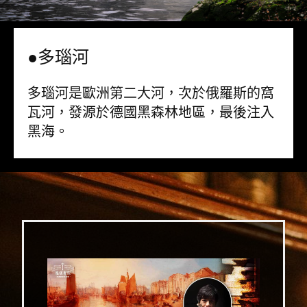
●多瑙河
多瑙河是歐洲第二大河，次於俄羅斯的窩
瓦河，發源於德國黑森林地區，最後注入
黑海。